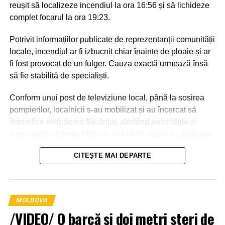
reușit să localizeze incendiul la ora 16:56 și să lichideze
complet focarul la ora 19:23.
Potrivit informațiilor publicate de reprezentanții comunității
locale, incendiul ar fi izbucnit chiar înainte de ploaie și ar
fi fost provocat de un fulger. Cauza exactă urmează însă
să fie stabilită de specialiști.
Conform unui post de televiziune local, până la sosirea
pompierilor, localnicii s-au mobilizat și au încercat să
împiedice extinderea flăcărilor, alertând autoritățile și
supraveghind zona. Ulterior, mai mulți săteni au participat
la intervenție, punând la dispoziția salvatorilor tehnică
CITEȘTE MAI DEPARTE
agricolă și transportând apă pentru stingerea incendiului.
MOLDOVA
/VIDEO/ O barcă și doi metri steri de