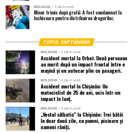
MOLDOVA
3 zile în urmă
Minor trimis după gratii: A fost condamnat la
închisoare pentru distribuirea drogurilor.
TOPUL SĂPTĂMÂNII
MOLDOVA
5 zile în urmă
Accident mortal la Orhei: Două persoane
au murit după un impact frontal între o
mașină și un autocar plin cu pasageri.
MOLDOVA
4 zile în urmă
Accident mortal în Chișinău: Un
motociclist de 25 de ani, ucis într-un
impact în lanț.
MOLDOVA
6 zile în urmă
„Vestul sălbatic” la Chișinău: Trei bătăi
în doar două zile, cu pumni, picioare și
oameni răniți.