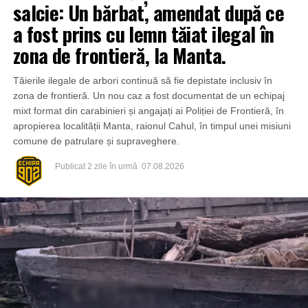
salcie: Un bărbat, amendat după ce
a fost prins cu lemn tăiat ilegal în
zona de frontieră, la Manta.
Tăierile ilegale de arbori continuă să fie depistate inclusiv în
zona de frontieră. Un nou caz a fost documentat de un echipaj
mixt format din carabinieri și angajați ai Poliției de Frontieră, în
apropierea localității Manta, raionul Cahul, în timpul unei misiuni
comune de patrulare și supraveghere.
Publicat
2 zile în urmă
07.08.2026
Din fericire, nimeni nu a avut de suferit, iar reprezentanții
comunității au mulțumit atât pompierilor din Drochia, cât și
localnicilor care au intervenit prompt și au contribuit la