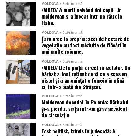
MOLDOVA
6 zile în urmă
/VIDEO/ A murit salvând doi copii: Un
moldovean s-a înecat într-un râu din
Italia.
MOLDOVA
6 zile în urmă
Țara arde la propriu: zeci de hectare de
vegetație au fost mistuite de flăcări în
mai multe raioane.
MOLDOVA
6 zile în urmă
/VIDEO/ De la piață, direct în izolator. Un
bărbat a fost reținut după ce a scos un
pistol și a amenințat o femeie în plină
zi, într-o piață din Strășeni.
MOLDOVA
3 zile în urmă
Moldovean decedat în Polonia: Bărbatul
și-a pierdut viața într-un grav accident
de circulație.
MOLDOVA
5 zile în urmă
Fost polițist, trimis în judecată: A