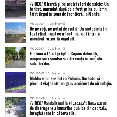
/VIDEO/ O barcă și doi metri steri de salcie: Un
bărbat, amendat după ce a fost prins cu lemn
tăiat ilegal în zona de frontieră, la Manta.
MOLDOVA
2 zile în urmă
De pe roți, pe patul de spital: Un motociclist a
fost rănit, după ce a fost implicat într-un
accident rutier în capitală.
MOLDOVA
2 zile în urmă
Furtuna a făcut prăpăd: Copaci doborâți,
acoperișuri smulse și intervenții în lanț ale
salvatorilor.
MOLDOVA
3 zile în urmă
Moldovean decedat în Polonia: Bărbatul și-a
pierdut viața într-un grav accident de circulație.
MOLDOVA
3 zile în urmă
/VIDEO/ Vandalismul la el „acasă”: Două cazuri
de distrugere a bunurilor publice din capitală,
înregistrate în câteva zile.