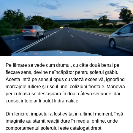
Pe filmare se vede cum drumul, cu câte două benzi pe
fiecare sens, devine neîncăpător pentru șoferul grăbit.
Acesta intră pe sensul opus cu viteză excesivă, ignorând
marcajele rutiere și riscul unei coliziuni frontale. Manevra
periculoasă se desfășoară în doar câteva secunde, dar
consecințele ar fi putut fi dramatice.
Din fericire, impactul a fost evitat în ultimul moment, însă
imaginile au stârnit reacții dure în mediul online, unde
comportamentul șoferului este catalogat drept