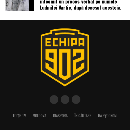
întocmit un proces-verbal pe numele
Ludmilei Vartic, după decesul acesteia.
EDIȚIE TV
MOLDOVA
DIASPORA
ÎN CĂUTARE
НА РУССКОМ