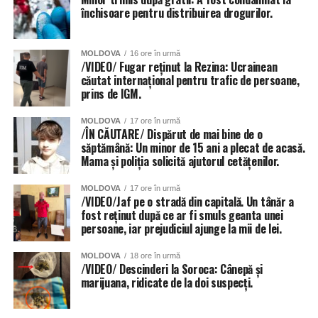
închisoare pentru distribuirea drogurilor.
MOLDOVA
16 ore în urmă
/VIDEO/ Fugar reținut la Rezina: Ucrainean
căutat internațional pentru trafic de persoane,
prins de IGM.
MOLDOVA
17 ore în urmă
/ÎN CĂUTARE/ Dispărut de mai bine de o
săptămână: Un minor de 15 ani a plecat de acasă.
Mama și poliția solicită ajutorul cetățenilor.
MOLDOVA
17 ore în urmă
/VIDEO/Jaf pe o stradă din capitală. Un tânăr a
fost reținut după ce ar fi smuls geanta unei
persoane, iar prejudiciul ajunge la mii de lei.
MOLDOVA
18 ore în urmă
/VIDEO/ Descinderi la Soroca: Cânepă și
marijuana, ridicate de la doi suspecți.