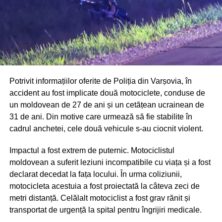
Potrivit informațiilor oferite de Poliția din Varșovia, în
accident au fost implicate două motociclete, conduse de
un moldovean de 27 de ani și un cetățean ucrainean de
31 de ani. Din motive care urmează să fie stabilite în
cadrul anchetei, cele două vehicule s-au ciocnit violent.
Impactul a fost extrem de puternic. Motociclistul
moldovean a suferit leziuni incompatibile cu viața și a fost
declarat decedat la fața locului. În urma coliziunii,
motocicleta acestuia a fost proiectată la câteva zeci de
metri distanță. Celălalt motociclist a fost grav rănit și
transportat de urgență la spital pentru îngrijiri medicale.