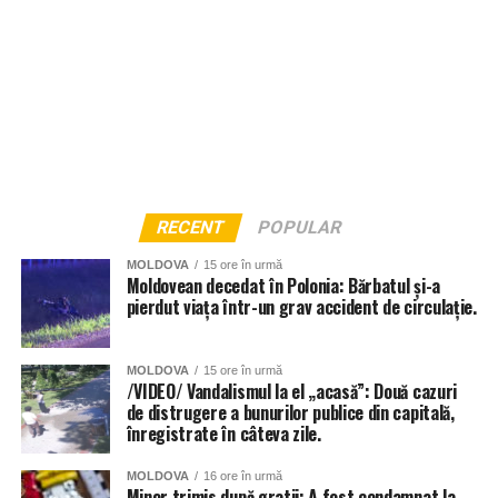
RECENT
POPULAR
MOLDOVA
15 ore în urmă
Moldovean decedat în Polonia: Bărbatul și-a
pierdut viața într-un grav accident de circulație.
MOLDOVA
15 ore în urmă
/VIDEO/ Vandalismul la el „acasă”: Două cazuri
de distrugere a bunurilor publice din capitală,
înregistrate în câteva zile.
MOLDOVA
16 ore în urmă
Minor trimis după gratii: A fost condamnat la