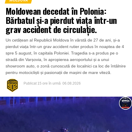
MOLDOVA
Moldovean decedat în Polonia:
Bărbatul și-a pierdut viața într-un
grav accident de circulație.
Un cetățean al Republicii Moldova în vârstă de 27 de ani, și-a
pierdut viața într-un grav accident rutier produs în noaptea de 4
spre 5 august, în capitala Poloniei. Tragedia s-a produs pe o
stradă din Varșovia, în apropierea aeroportului și a unui
showroom auto, o zonă cunoscută de localnici ca loc de întâlnire
pentru motocicliști și pasionații de mașini de mare viteză.
Publicat
15 ore în urmă
06.08.2026