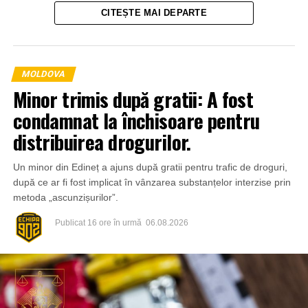
CITEȘTE MAI DEPARTE
MOLDOVA
Minor trimis după gratii: A fost
condamnat la închisoare pentru
distribuirea drogurilor.
Un minor din Edineț a ajuns după gratii pentru trafic de droguri,
Un alt caz a fost surprins de camerele de supraveghere
după ce ar fi fost implicat în vânzarea substanțelor interzise prin
din pasajul subteran de pe strada Ciuflea, la intersecția cu
metoda „ascunzișurilor”.
bulevardul Ștefan cel Mare și Sfânt. Imaginile arată cum o
persoană deteriorează intenționat o cameră video, iar
Publicat
16 ore în urmă
06.08.2026
ulterior sunt distruse și mai multe plăci de teracotă de pe
peretele pasajului. Primăria Chișinău a sesizat organele
de drept, care urmează să stabilească toate
circumstanțele și identitatea persoanelor implicate.
Elementele deteriorate vor fi reparate în cel mai scurt timp.