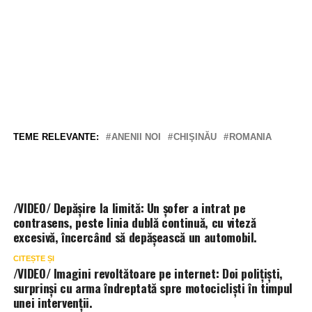
TEME RELEVANTE:
ANENII NOI
CHIŞINĂU
ROMANIA
/VIDEO/ Depășire la limită: Un șofer a intrat pe
contrasens, peste linia dublă continuă, cu viteză
excesivă, încercând să depășească un automobil.
CITEȘTE ȘI
/VIDEO/ Imagini revoltătoare pe internet: Doi polițiști,
surprinși cu arma îndreptată spre motocicliști în timpul
unei intervenții.