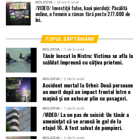
MOLDOVA
18 ore în urmă
/VIDEO/ Investiții false, bani pierduți: Păcălită
online, o femeie a rămas fără peste 277.000 de
lei.
TOPUL SĂPTĂMÂNII
MOLDOVA
7 zile în urmă
Tânăr înecat în Nistru: Victima se afla la
scăldat împreună cu câțiva prieteni.
MOLDOVA
3 zile în urmă
Accident mortal la Orhei: Două persoane
au murit după un impact frontal între o
mașină și un autocar plin cu pasageri.
MOLDOVA
7 zile în urmă
/VIDEO/ La un pas de suicid: Un tânăr a
amenințat că se aruncă în gol de la
etajul 16. A fost salvat de pompieri.
MOLDOVA
2 zile în urmă