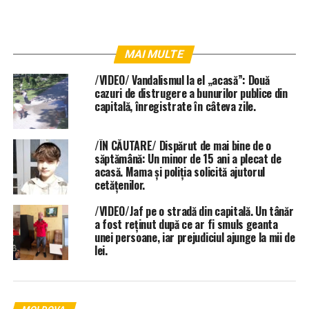
MAI MULTE
/VIDEO/ Vandalismul la el „acasă”: Două
cazuri de distrugere a bunurilor publice din
capitală, înregistrate în câteva zile.
/ÎN CĂUTARE/ Dispărut de mai bine de o
săptămână: Un minor de 15 ani a plecat de
acasă. Mama și poliția solicită ajutorul
cetățenilor.
/VIDEO/Jaf pe o stradă din capitală. Un tânăr
a fost reținut după ce ar fi smuls geanta
unei persoane, iar prejudiciul ajunge la mii de
lei.