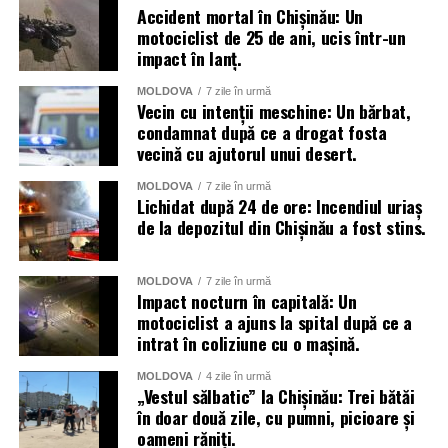
Accident mortal în Chișinău: Un
motociclist de 25 de ani, ucis într-un
impact în lanț.
MOLDOVA
7 zile în urmă
Vecin cu intenții meschine: Un bărbat,
condamnat după ce a drogat fosta
vecină cu ajutorul unui desert.
MOLDOVA
7 zile în urmă
Lichidat după 24 de ore: Incendiul uriaș
de la depozitul din Chișinău a fost stins.
MOLDOVA
7 zile în urmă
Impact nocturn în capitală: Un
motociclist a ajuns la spital după ce a
intrat în coliziune cu o mașină.
MOLDOVA
4 zile în urmă
„Vestul sălbatic” la Chișinău: Trei bătăi
în doar două zile, cu pumni, picioare și
oameni răniți.