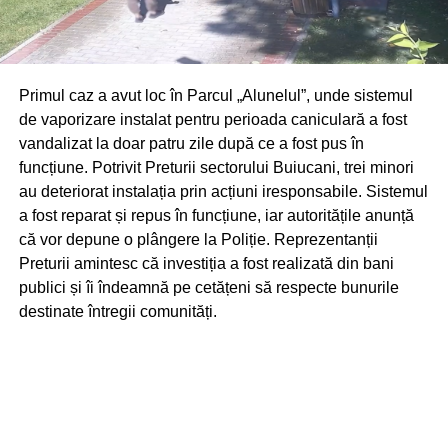
Primul caz a avut loc în Parcul „Alunelul”, unde sistemul
de vaporizare instalat pentru perioada caniculară a fost
vandalizat la doar patru zile după ce a fost pus în
funcțiune. Potrivit Preturii sectorului Buiucani, trei minori
au deteriorat instalația prin acțiuni iresponsabile. Sistemul
a fost reparat și repus în funcțiune, iar autoritățile anunță
că vor depune o plângere la Poliție. Reprezentanții
Preturii amintesc că investiția a fost realizată din bani
publici și îi îndeamnă pe cetățeni să respecte bunurile
destinate întregii comunități.