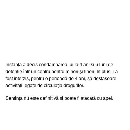
Instanța a decis condamnarea lui la 4 ani și 6 luni de
detenție într-un centru pentru minori și tineri. În plus, i-a
fost interzis, pentru o perioadă de 4 ani, să desfășoare
activități legate de circulația drogurilor.
Sentința nu este definitivă și poate fi atacată cu apel.
Potrivit Codului Penal, deteriorarea intenționată a