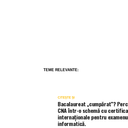
TEME RELEVANTE:
CITEȘTE ȘI
Bacalaureat „cumpărat”? Perch
CNA într-o schemă cu certific
internaționale pentru examenul
informatică.