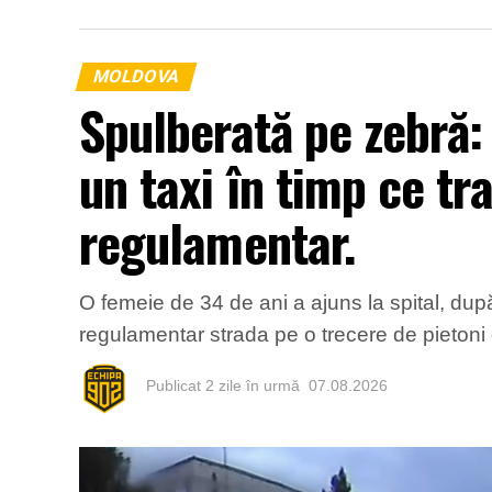
MOLDOVA
Spulberată pe zebră:
un taxi în timp ce tr
regulamentar.
O femeie de 34 de ani a ajuns la spital, după
regulamentar strada pe o trecere de pietoni d
Publicat
2 zile în urmă
07.08.2026