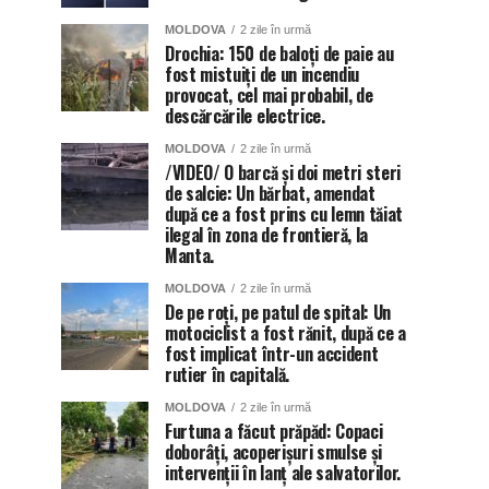
MOLDOVA
2 zile în urmă
Drochia: 150 de baloți de paie au
fost mistuiți de un incendiu
provocat, cel mai probabil, de
descărcările electrice.
MOLDOVA
2 zile în urmă
/VIDEO/ O barcă și doi metri steri
de salcie: Un bărbat, amendat
după ce a fost prins cu lemn tăiat
ilegal în zona de frontieră, la
Manta.
MOLDOVA
2 zile în urmă
De pe roți, pe patul de spital: Un
motociclist a fost rănit, după ce a
fost implicat într-un accident
rutier în capitală.
MOLDOVA
2 zile în urmă
Furtuna a făcut prăpăd: Copaci
doborâți, acoperișuri smulse și
intervenții în lanț ale salvatorilor.