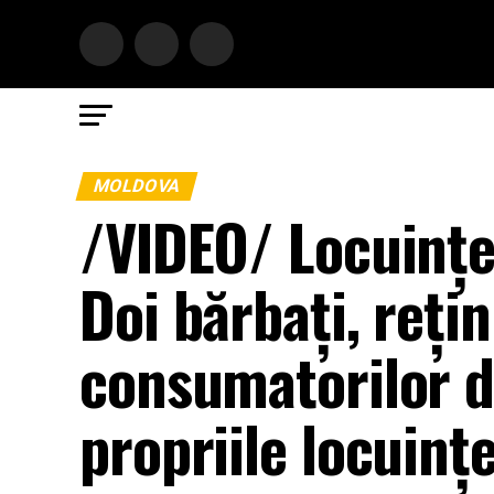
MOLDOVA
/VIDEO/ Locuințe
Doi bărbați, reți
consumatorilor d
propriile locuințe