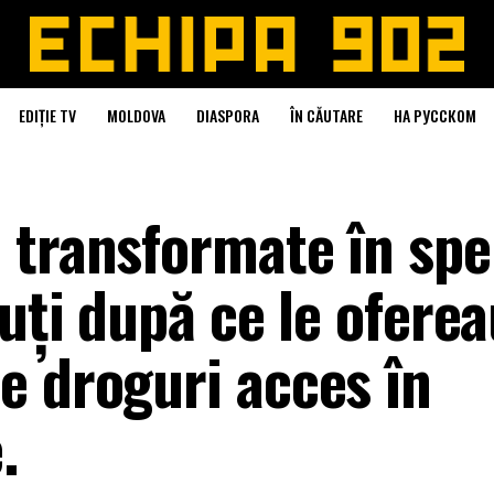
EDIȚIE TV
MOLDOVA
DIASPORA
ÎN CĂUTARE
НА РУССКОМ
 transformate în spe
nuți după ce le ofere
e droguri acces în
.