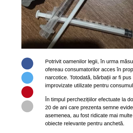
Potrivit oamenilor legii, în urma măsur
ofereau consumatorilor acces în prop
narcotice. Totodată, bărbații ar fi pus l
improvizate utilizate pentru consumul
În timpul perchezițiilor efectuate la dom
20 de ani care prezenta semne eviden
asemenea, au fost ridicate mai multe 
obiecte relevante pentru anchetă.