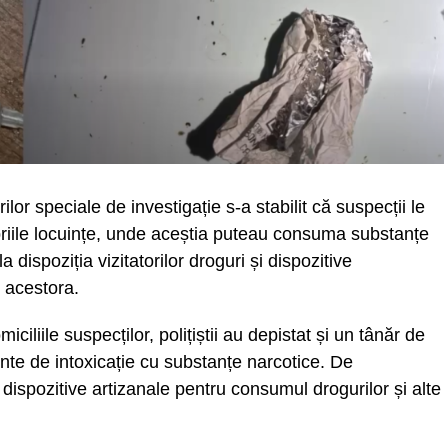
ilor speciale de investigație s-a stabilit că suspecții le
riile locuințe, unde aceștia puteau consuma substanțe
a dispoziția vizitatorilor droguri și dispozitive
 acestora.
iciliile suspecților, polițiștii au depistat și un tânăr de
te de intoxicație cu substanțe narcotice. De
dispozitive artizanale pentru consumul drogurilor și alte