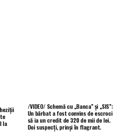
/VIDEO/ Schemă cu „Banca” și „SIS”:
eziții
Un bărbat a fost convins de escroci
ate
să ia un credit de 320 de mii de lei.
 la
Doi suspecți, prinși în flagrant.