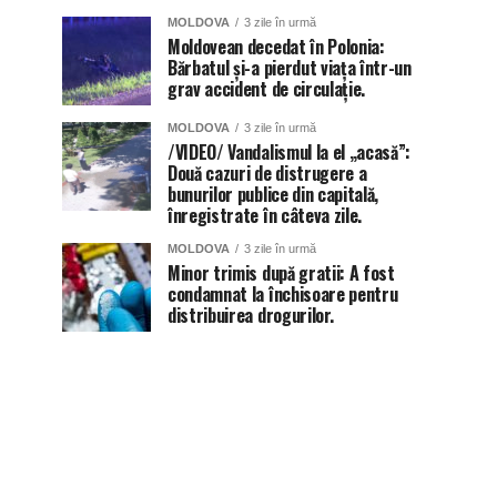
MOLDOVA
3 zile în urmă
Moldovean decedat în Polonia:
Bărbatul și-a pierdut viața într-un
grav accident de circulație.
MOLDOVA
3 zile în urmă
/VIDEO/ Vandalismul la el „acasă”:
Două cazuri de distrugere a
bunurilor publice din capitală,
înregistrate în câteva zile.
MOLDOVA
3 zile în urmă
Minor trimis după gratii: A fost
condamnat la închisoare pentru
distribuirea drogurilor.