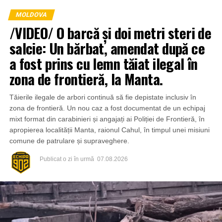
MOLDOVA
/VIDEO/ O barcă și doi metri steri de
salcie: Un bărbat, amendat după ce
a fost prins cu lemn tăiat ilegal în
zona de frontieră, la Manta.
Tăierile ilegale de arbori continuă să fie depistate inclusiv în
zona de frontieră. Un nou caz a fost documentat de un echipaj
mixt format din carabinieri și angajați ai Poliției de Frontieră, în
apropierea localității Manta, raionul Cahul, în timpul unei misiuni
comune de patrulare și supraveghere.
Publicat
o zi în urmă
07.08.2026