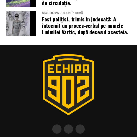
de circulație.
MOLDOVA
4 zile în urmă
Fost polițist, trimis în judecată: A
întocmit un proces-verbal pe numele
Ludmilei Vartic, după decesul acesteia.