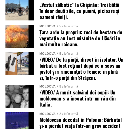
„Vestul sălbatic” la Chișinău: Trei bătăi
în doar două zile, cu pumni, picioare și
oameni răniți.
MOLDOVA
5 zile în urmă
Țara arde la propriu: zeci de hectare de
vegetație au fost mistuite de flăcări în
mai multe raioane.
MOLDOVA
5 zile în urmă
/VIDEO/ De la piață, direct în izolator. Un
bărbat a fost reținut după ce a scos un
pistol și a amenințat o femeie în plină
zi, într-o piață din Strășeni.
MOLDOVA
5 zile în urmă
/VIDEO/ A murit salvând doi copii: Un
moldovean s-a înecat într-un râu din
Italia.
MOLDOVA
2 zile în urmă
Moldovean decedat în Polonia: Bărbatul
și-a pierdut viața într-un grav accident