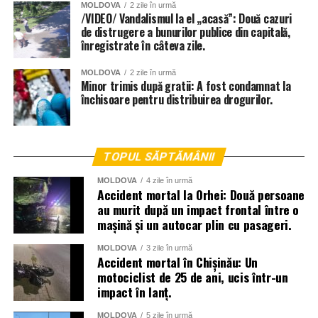
MOLDOVA
2 zile în urmă
/VIDEO/ Vandalismul la el „acasă”: Două cazuri
de distrugere a bunurilor publice din capitală,
înregistrate în câteva zile.
MOLDOVA
2 zile în urmă
Minor trimis după gratii: A fost condamnat la
închisoare pentru distribuirea drogurilor.
TOPUL SĂPTĂMÂNII
MOLDOVA
4 zile în urmă
Accident mortal la Orhei: Două persoane
au murit după un impact frontal între o
mașină și un autocar plin cu pasageri.
MOLDOVA
3 zile în urmă
Accident mortal în Chișinău: Un
motociclist de 25 de ani, ucis într-un
impact în lanț.
MOLDOVA
5 zile în urmă