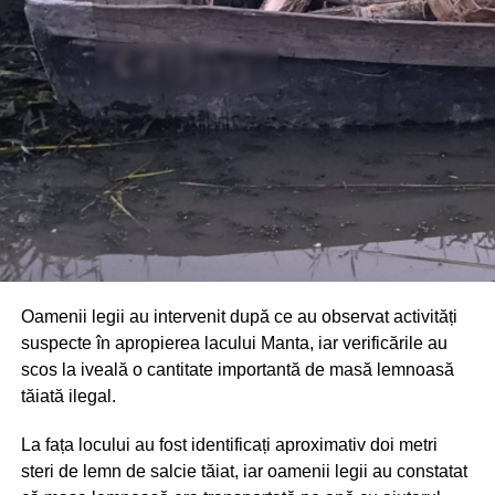
Din fericire, nimeni nu a avut de suferit, iar reprezentanții
comunității au mulțumit atât pompierilor din Drochia, cât și
localnicilor care au intervenit prompt și au contribuit la
limitarea pagubelor.
Oamenii legii au intervenit după ce au observat activități
suspecte în apropierea lacului Manta, iar verificările au
scos la iveală o cantitate importantă de masă lemnoasă
tăiată ilegal.
La fața locului au fost identificați aproximativ doi metri
steri de lemn de salcie tăiat, iar oamenii legii au constatat