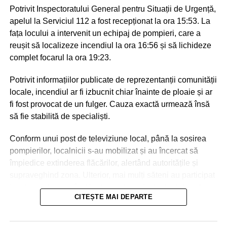
Potrivit Inspectoratului General pentru Situații de Urgență,
apelul la Serviciul 112 a fost recepționat la ora 15:53. La
fața locului a intervenit un echipaj de pompieri, care a
reușit să localizeze incendiul la ora 16:56 și să lichideze
complet focarul la ora 19:23.
Potrivit informațiilor publicate de reprezentanții comunității
locale, incendiul ar fi izbucnit chiar înainte de ploaie și ar
fi fost provocat de un fulger. Cauza exactă urmează însă
să fie stabilită de specialiști.
Conform unui post de televiziune local, până la sosirea
pompierilor, localnicii s-au mobilizat și au încercat să
împiedice extinderea flăcărilor, alertând autoritățile și
supraveghind zona. Ulterior, mai mulți săteni au participat
la intervenție, punând la dispoziția salvatorilor tehnică
CITEȘTE MAI DEPARTE
agricolă și transportând apă pentru stingerea incendiului.