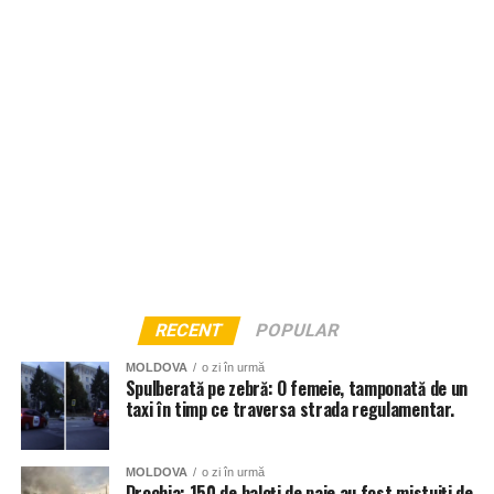
RECENT
POPULAR
MOLDOVA
o zi în urmă
Spulberată pe zebră: O femeie, tamponată de un
taxi în timp ce traversa strada regulamentar.
MOLDOVA
o zi în urmă
Drochia: 150 de baloți de paie au fost mistuiți de