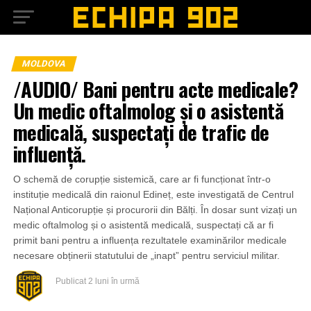
MOLDOVA
/AUDIO/ Bani pentru acte medicale?
Un medic oftalmolog și o asistentă
medicală, suspectați de trafic de
influență.
O schemă de corupție sistemică, care ar fi funcționat într-o
instituție medicală din raionul Edineț, este investigată de Centrul
Național Anticorupție și procurorii din Bălți. În dosar sunt vizați un
medic oftalmolog și o asistentă medicală, suspectați că ar fi
primit bani pentru a influența rezultatele examinărilor medicale
necesare obținerii statutului de „inapt” pentru serviciul militar.
Publicat
2 luni în urmă