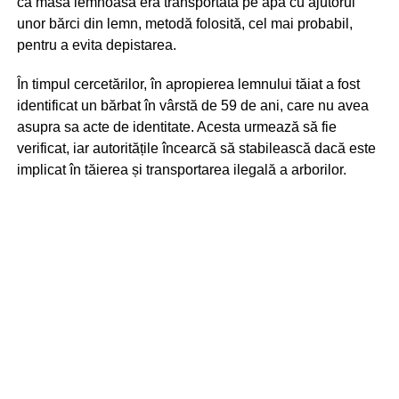
că masa lemnoasă era transportată pe apă cu ajutorul
unor bărci din lemn, metodă folosită, cel mai probabil,
pentru a evita depistarea.
În timpul cercetărilor, în apropierea lemnului tăiat a fost
identificat un bărbat în vârstă de 59 de ani, care nu avea
asupra sa acte de identitate. Acesta urmează să fie
verificat, iar autoritățile încearcă să stabilească dacă este
implicat în tăierea și transportarea ilegală a arborilor.