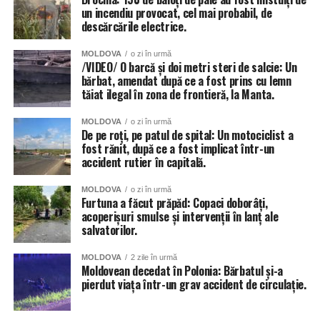
un incendiu provocat, cel mai probabil, de
descărcările electrice.
MOLDOVA
o zi în urmă
/VIDEO/ O barcă și doi metri steri de salcie: Un
bărbat, amendat după ce a fost prins cu lemn
tăiat ilegal în zona de frontieră, la Manta.
MOLDOVA
o zi în urmă
De pe roți, pe patul de spital: Un motociclist a
fost rănit, după ce a fost implicat într-un
accident rutier în capitală.
MOLDOVA
o zi în urmă
Furtuna a făcut prăpăd: Copaci doborâți,
acoperișuri smulse și intervenții în lanț ale
salvatorilor.
MOLDOVA
2 zile în urmă
Moldovean decedat în Polonia: Bărbatul și-a
pierdut viața într-un grav accident de circulație.