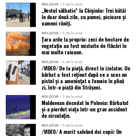
MOLDOVA
5 zile în urmă
„Vestul sălbatic” la Chișinău: Trei bătăi
în doar două zile, cu pumni, picioare și
oameni răniți.
MOLDOVA
5 zile în urmă
Țara arde la propriu: zeci de hectare de
vegetație au fost mistuite de flăcări în
mai multe raioane.
MOLDOVA
6 zile în urmă
/VIDEO/ De la piață, direct în izolator. Un
bărbat a fost reținut după ce a scos un
pistol și a amenințat o femeie în plină
zi, într-o piață din Strășeni.
MOLDOVA
2 zile în urmă
Moldovean decedat în Polonia: Bărbatul
și-a pierdut viața într-un grav accident
de circulație.
MOLDOVA
5 zile în urmă
/VIDEO/ A murit salvând doi copii: Un