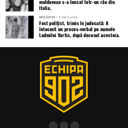
moldovean s-a înecat într-un râu din
Italia.
MOLDOVA
4 zile în urmă
Fost polițist, trimis în judecată: A
întocmit un proces-verbal pe numele
Ludmilei Vartic, după decesul acesteia.