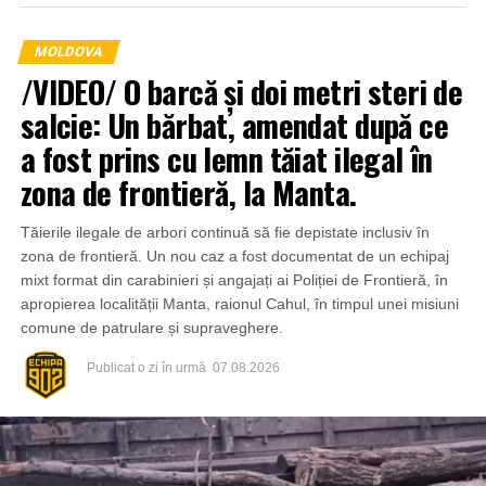
MOLDOVA
/VIDEO/ O barcă și doi metri steri de
salcie: Un bărbat, amendat după ce
a fost prins cu lemn tăiat ilegal în
zona de frontieră, la Manta.
Tăierile ilegale de arbori continuă să fie depistate inclusiv în
zona de frontieră. Un nou caz a fost documentat de un echipaj
mixt format din carabinieri și angajați ai Poliției de Frontieră, în
apropierea localității Manta, raionul Cahul, în timpul unei misiuni
comune de patrulare și supraveghere.
Publicat
o zi în urmă
07.08.2026