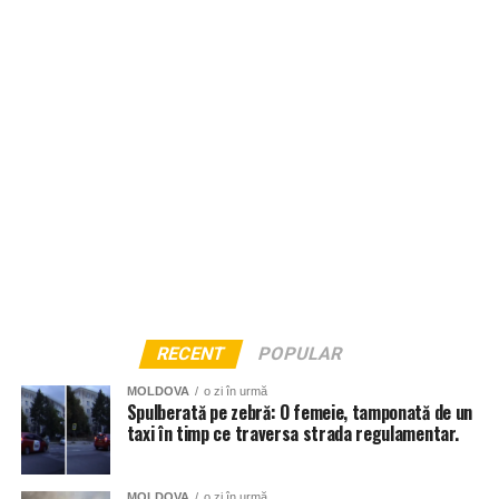
RECENT
POPULAR
MOLDOVA
o zi în urmă
Spulberată pe zebră: O femeie, tamponată de un
taxi în timp ce traversa strada regulamentar.
MOLDOVA
o zi în urmă