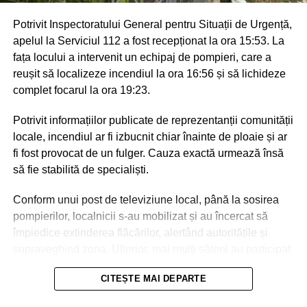
Potrivit Inspectoratului General pentru Situații de Urgență,
apelul la Serviciul 112 a fost recepționat la ora 15:53. La
fața locului a intervenit un echipaj de pompieri, care a
reușit să localizeze incendiul la ora 16:56 și să lichideze
complet focarul la ora 19:23.
Potrivit informațiilor publicate de reprezentanții comunității
locale, incendiul ar fi izbucnit chiar înainte de ploaie și ar
fi fost provocat de un fulger. Cauza exactă urmează însă
să fie stabilită de specialiști.
Conform unui post de televiziune local, până la sosirea
pompierilor, localnicii s-au mobilizat și au încercat să
împiedice extinderea flăcărilor, alertând autoritățile și
supraveghind zona. Ulterior, mai mulți săteni au participat
la intervenție, punând la dispoziția salvatorilor tehnică
CITEȘTE MAI DEPARTE
agricolă și transportând apă pentru stingerea incendiului.