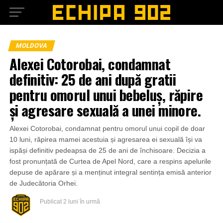
MOLDOVA
Alexei Cotorobai, condamnat
definitiv: 25 de ani după gratii
pentru omorul unui bebeluș, răpire
și agresare sexuală a unei minore.
Alexei Cotorobai, condamnat pentru omorul unui copil de doar
10 luni, răpirea mamei acestuia și agresarea ei sexuală își va
ispăși definitiv pedeapsa de 25 de ani de închisoare. Decizia a
fost pronunțată de Curtea de Apel Nord, care a respins apelurile
depuse de apărare și a menținut integral sentința emisă anterior
de Judecătoria Orhei.
Publicat
2 luni în urmă