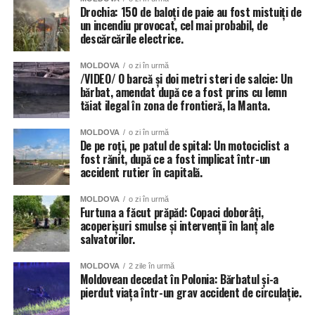
Drochia: 150 de baloți de paie au fost mistuiți de
un incendiu provocat, cel mai probabil, de
descărcările electrice.
MOLDOVA
o zi în urmă
/VIDEO/ O barcă și doi metri steri de salcie: Un
bărbat, amendat după ce a fost prins cu lemn
tăiat ilegal în zona de frontieră, la Manta.
MOLDOVA
o zi în urmă
De pe roți, pe patul de spital: Un motociclist a
fost rănit, după ce a fost implicat într-un
accident rutier în capitală.
MOLDOVA
o zi în urmă
Furtuna a făcut prăpăd: Copaci doborâți,
acoperișuri smulse și intervenții în lanț ale
salvatorilor.
MOLDOVA
2 zile în urmă
Moldovean decedat în Polonia: Bărbatul și-a
pierdut viața într-un grav accident de circulație.