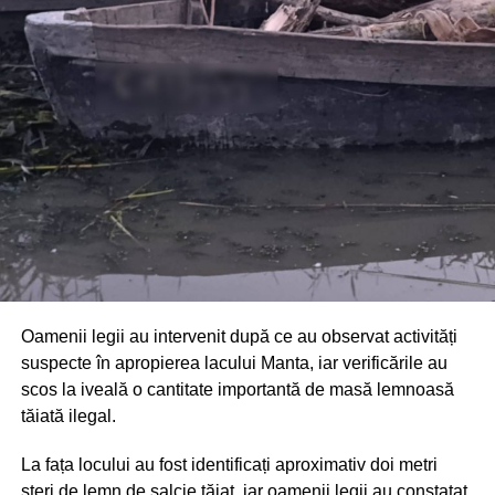
Din fericire, nimeni nu a avut de suferit, iar reprezentanții
comunității au mulțumit atât pompierilor din Drochia, cât și
localnicilor care au intervenit prompt și au contribuit la
limitarea pagubelor.
Oamenii legii au intervenit după ce au observat activități
suspecte în apropierea lacului Manta, iar verificările au
scos la iveală o cantitate importantă de masă lemnoasă
tăiată ilegal.
La fața locului au fost identificați aproximativ doi metri
steri de lemn de salcie tăiat, iar oamenii legii au constatat