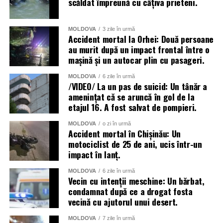
scăldat împreună cu câțiva prieteni.
MOLDOVA
3 zile în urmă
Accident mortal la Orhei: Două persoane
au murit după un impact frontal între o
mașină și un autocar plin cu pasageri.
MOLDOVA
6 zile în urmă
/VIDEO/ La un pas de suicid: Un tânăr a
amenințat că se aruncă în gol de la
etajul 16. A fost salvat de pompieri.
MOLDOVA
o zi în urmă
Accident mortal în Chișinău: Un
motociclist de 25 de ani, ucis într-un
impact în lanț.
MOLDOVA
6 zile în urmă
Vecin cu intenții meschine: Un bărbat,
condamnat după ce a drogat fosta
vecină cu ajutorul unui desert.
MOLDOVA
7 zile în urmă