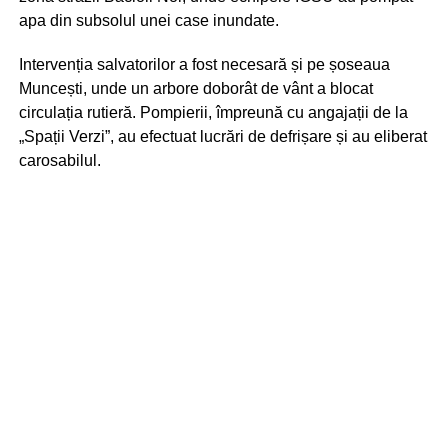
apa din subsolul unei case inundate.
Intervenția salvatorilor a fost necesară și pe șoseaua
Muncești, unde un arbore doborât de vânt a blocat
circulația rutieră. Pompierii, împreună cu angajații de la
„Spații Verzi”, au efectuat lucrări de defrișare și au eliberat
carosabilul.