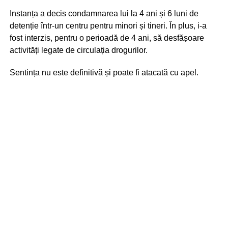
Instanța a decis condamnarea lui la 4 ani și 6 luni de
detenție într-un centru pentru minori și tineri. În plus, i-a
fost interzis, pentru o perioadă de 4 ani, să desfășoare
activități legate de circulația drogurilor.
Sentința nu este definitivă și poate fi atacată cu apel.
Potrivit Codului Penal, deteriorarea intenționată a
bunurilor publice poate fi sancționată cu amendă de până
la 42.500 de lei, muncă neremunerată în folosul
comunității de până la 200 de ore sau, în funcție de
gravitatea prejudiciului și circumstanțele faptei, până la 1
an de închisoare.