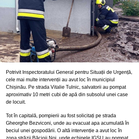
Potrivit Inspectoratului General pentru Situații de Urgență,
cele mai multe intervenții au avut loc în municipiul
Chișinău. Pe strada Vitalie Tulnic, salvatorii au pompat
aproximativ 10 metri cubi de apă din subsolul unei case
de locuit.
Tot în capitală, pompierii au fost solicitați pe strada
Gheorghe Bezviconi, unde au evacuat apa acumulată în
beciul unei gospodării. O altă intervenție a avut loc în
zona străzii Băcioii Noi, unde echipele IGSU au pompat