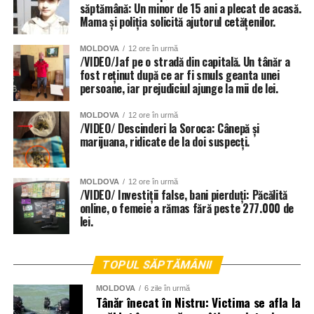
săptămână: Un minor de 15 ani a plecat de acasă.
Mama și poliția solicită ajutorul cetățenilor.
MOLDOVA
12 ore în urmă
/VIDEO/Jaf pe o stradă din capitală. Un tânăr a
fost reținut după ce ar fi smuls geanta unei
persoane, iar prejudiciul ajunge la mii de lei.
MOLDOVA
12 ore în urmă
/VIDEO/ Descinderi la Soroca: Cânepă și
marijuana, ridicate de la doi suspecți.
MOLDOVA
12 ore în urmă
/VIDEO/ Investiții false, bani pierduți: Păcălită
online, o femeie a rămas fără peste 277.000 de
lei.
TOPUL SĂPTĂMÂNII
MOLDOVA
6 zile în urmă
Tânăr înecat în Nistru: Victima se afla la