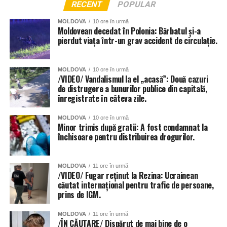
RECENT
POPULAR
MOLDOVA
10 ore în urmă
Moldovean decedat în Polonia: Bărbatul și-a
pierdut viața într-un grav accident de circulație.
MOLDOVA
10 ore în urmă
/VIDEO/ Vandalismul la el „acasă”: Două cazuri
de distrugere a bunurilor publice din capitală,
înregistrate în câteva zile.
MOLDOVA
10 ore în urmă
Minor trimis după gratii: A fost condamnat la
închisoare pentru distribuirea drogurilor.
MOLDOVA
11 ore în urmă
/VIDEO/ Fugar reținut la Rezina: Ucrainean
căutat internațional pentru trafic de persoane,
prins de IGM.
MOLDOVA
11 ore în urmă
/ÎN CĂUTARE/ Dispărut de mai bine de o