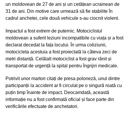
un moldovean de 27 de ani și un cetățean ucrainean de
31 de ani. Din motive care urmează să fie stabilite în
cadrul anchetei, cele două vehicule s-au ciocnit violent.
Impactul a fost extrem de puternic. Motociclistul
moldovean a suferit leziuni incompatibile cu viața și a fost
declarat decedat la fața locului. În urma coliziunii,
motocicleta acestuia a fost proiectată la câteva zeci de
metri distanță. Celălalt motociclist a fost grav rănit și
transportat de urgență la spital pentru îngrijiri medicale.
Potrivit unor martori citați de presa poloneză, unul dintre
participanții la accident ar fi circulat pe o singură roată cu
puțin timp înainte de impact. Deocamdată, această
informație nu a fost confirmată oficial și face parte din
verificările efectuate de anchetatori.