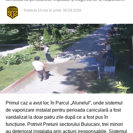
Publicat
10 ore în urmă
06.08.2026
Primul caz a avut loc în Parcul „Alunelul”, unde sistemul
de vaporizare instalat pentru perioada caniculară a fost
vandalizat la doar patru zile după ce a fost pus în
funcțiune. Potrivit Preturii sectorului Buiucani, trei minori
au deteriorat instalația prin acțiuni iresponsabile. Sistemul