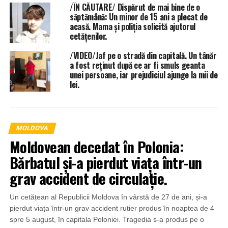
/ÎN CĂUTARE/ Dispărut de mai bine de o
săptămână: Un minor de 15 ani a plecat de
acasă. Mama și poliția solicită ajutorul
cetățenilor.
/VIDEO/Jaf pe o stradă din capitală. Un tânăr
a fost reținut după ce ar fi smuls geanta
unei persoane, iar prejudiciul ajunge la mii de
lei.
MOLDOVA
Moldovean decedat în Polonia:
Bărbatul și-a pierdut viața într-un
grav accident de circulație.
Un cetățean al Republicii Moldova în vârstă de 27 de ani, și-a
pierdut viața într-un grav accident rutier produs în noaptea de 4
spre 5 august, în capitala Poloniei. Tragedia s-a produs pe o