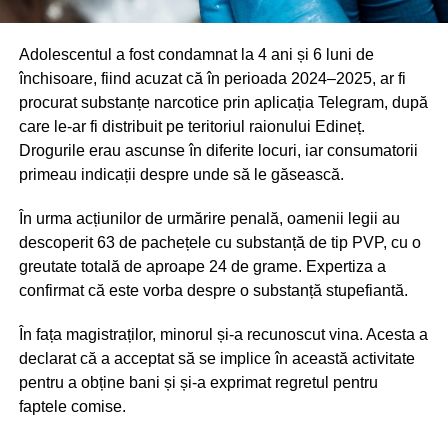
Adolescentul a fost condamnat la 4 ani și 6 luni de
închisoare, fiind acuzat că în perioada 2024–2025, ar fi
procurat substanțe narcotice prin aplicația Telegram, după
care le-ar fi distribuit pe teritoriul raionului Edineț.
Drogurile erau ascunse în diferite locuri, iar consumatorii
primeau indicații despre unde să le găsească.
În urma acțiunilor de urmărire penală, oamenii legii au
descoperit 63 de pachețele cu substanță de tip PVP, cu o
greutate totală de aproape 24 de grame. Expertiza a
confirmat că este vorba despre o substanță stupefiantă.
În fața magistraților, minorul și-a recunoscut vina. Acesta a
declarat că a acceptat să se implice în această activitate
pentru a obține bani și și-a exprimat regretul pentru
faptele comise.