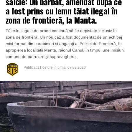
salcie: Un bărbat, amendat după ce
a fost prins cu lemn tăiat ilegal în
zona de frontieră, la Manta.
Tăierile ilegale de arbori continuă să fie depistate inclusiv în
zona de frontieră. Un nou caz a fost documentat de un echipaj
mixt format din carabinieri și angajați ai Poliției de Frontieră, în
apropierea localității Manta, raionul Cahul, în timpul unei misiuni
comune de patrulare și supraveghere.
Publicat
21 de ore în urmă
07.08.2026
Din fericire, nimeni nu a avut de suferit, iar reprezentanții
comunității au mulțumit atât pompierilor din Drochia, cât și
localnicilor care au intervenit prompt și au contribuit la
limitarea pagubelor.