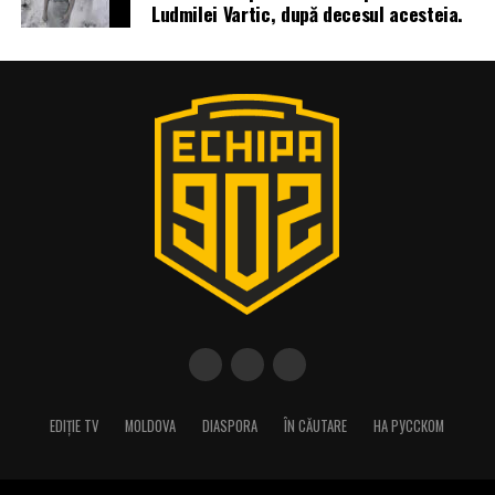
Ludmilei Vartic, după decesul acesteia.
EDIȚIE TV
MOLDOVA
DIASPORA
ÎN CĂUTARE
НА РУССКОМ