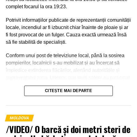
complet focarul la ora 19:23.
Potrivit informațiilor publicate de reprezentanții comunității
locale, incendiul ar fi izbucnit chiar înainte de ploaie și ar
fi fost provocat de un fulger. Cauza exactă urmează însă
să fie stabilită de specialiști.
Conform unui post de televiziune local, până la sosirea
pompierilor, localnicii s-au mobilizat și au încercat să
împiedice extinderea flăcărilor, alertând autoritățile și
supraveghind zona. Ulterior, mai mulți săteni au participat
la intervenție, punând la dispoziția salvatorilor tehnică
CITEȘTE MAI DEPARTE
agricolă și transportând apă pentru stingerea incendiului.
MOLDOVA
/VIDEO/ O barcă și doi metri steri de