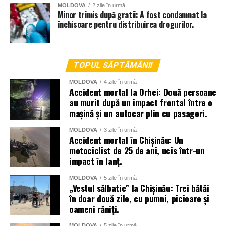
MOLDOVA
2 zile în urmă
Minor trimis după gratii: A fost condamnat la
închisoare pentru distribuirea drogurilor.
TOPUL SĂPTĂMÂNII
MOLDOVA
4 zile în urmă
Accident mortal la Orhei: Două persoane
au murit după un impact frontal între o
mașină și un autocar plin cu pasageri.
MOLDOVA
3 zile în urmă
Accident mortal în Chișinău: Un
motociclist de 25 de ani, ucis într-un
impact în lanț.
MOLDOVA
5 zile în urmă
„Vestul sălbatic” la Chișinău: Trei bătăi
în doar două zile, cu pumni, picioare și
oameni răniți.
MOLDOVA
5 zile în urmă