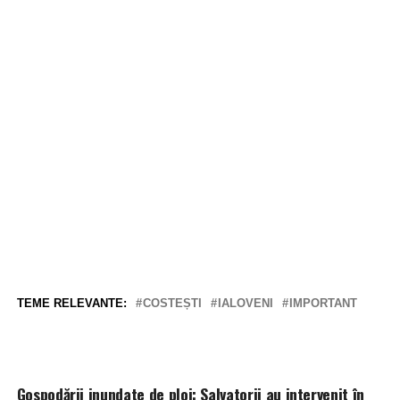
TEME RELEVANTE:
COSTEȘTI
IALOVENI
IMPORTANT
Gospodării inundate de ploi: Salvatorii au intervenit în