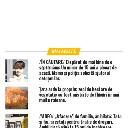
MAI MULTE
/ÎN CĂUTARE/ Dispărut de mai bine de o
săptămână: Un minor de 15 ani a plecat de
acasă. Mama și poliția solicită ajutorul
cetățenilor.
Țara arde la propriu: zeci de hectare de
vegetație au fost mistuite de flăcări în mai
multe raioane.
/VIDEO/ „Afacere” de familie, anihilată: Tată
și fiu, arestați pentru trafic de droguri.
Ambii riscă până la 15 ani de închisoare.