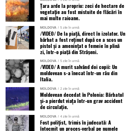
Țara arde la propriu: zeci de hectare de
vegetație au fost mistuite de flăcări în
mai multe raioane.
MOLDOVA
5 zile în urmă
/VIDEO/ De la piață, direct în izolator. Un
bărbat a fost reținut după ce a scos un
pistol și a amenințat o femeie în plină
zi, într-o piață din Strășeni.
MOLDOVA
5 zile în urmă
/VIDEO/ A murit salvând doi copii: Un
moldovean s-a înecat într-un râu din
Italia.
MOLDOVA
2 zile în urmă
Moldovean decedat în Polonia: Bărbatul
și-a pierdut viața într-un grav accident
de circulație.
MOLDOVA
4 zile în urmă
Fost polițist, trimis în judecată: A
întocmit un proces-verbal pe numele