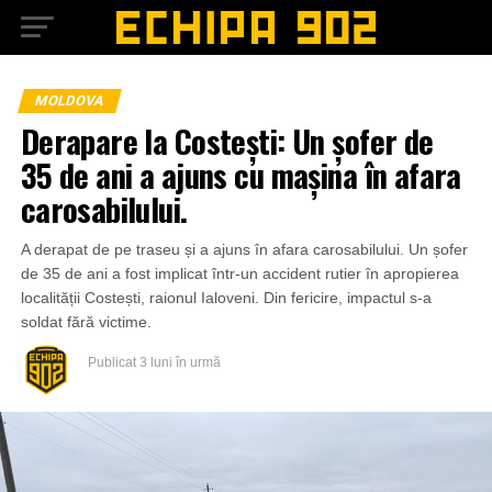
MOLDOVA
Derapare la Costești: Un șofer de
35 de ani a ajuns cu mașina în afara
carosabilului.
A derapat de pe traseu și a ajuns în afara carosabilului. Un șofer
de 35 de ani a fost implicat într-un accident rutier în apropierea
localității Costești, raionul Ialoveni. Din fericire, impactul s-a
soldat fără victime.
Publicat
3 luni în urmă