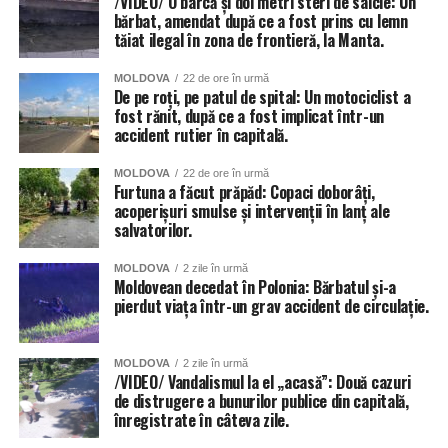
/VIDEO/ O barcă și doi metri steri de salcie: Un
bărbat, amendat după ce a fost prins cu lemn
tăiat ilegal în zona de frontieră, la Manta.
MOLDOVA
22 de ore în urmă
De pe roți, pe patul de spital: Un motociclist a
fost rănit, după ce a fost implicat într-un
accident rutier în capitală.
MOLDOVA
22 de ore în urmă
Furtuna a făcut prăpăd: Copaci doborâți,
acoperișuri smulse și intervenții în lanț ale
salvatorilor.
MOLDOVA
2 zile în urmă
Moldovean decedat în Polonia: Bărbatul și-a
pierdut viața într-un grav accident de circulație.
MOLDOVA
2 zile în urmă
/VIDEO/ Vandalismul la el „acasă”: Două cazuri
de distrugere a bunurilor publice din capitală,
înregistrate în câteva zile.