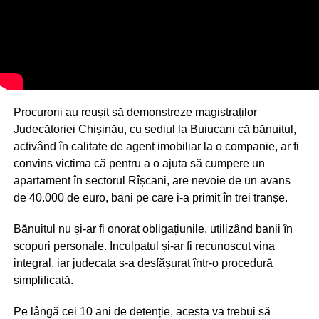
Procurorii au reușit să demonstreze magistraților
Judecătoriei Chișinău, cu sediul la Buiucani că bănuitul,
activând în calitate de agent imobiliar la o companie, ar fi
convins victima că pentru a o ajuta să cumpere un
apartament în sectorul Rîșcani, are nevoie de un avans
de 40.000 de euro, bani pe care i-a primit în trei tranșe.
Bănuitul nu și-ar fi onorat obligațiunile, utilizând banii în
scopuri personale. Inculpatul și-ar fi recunoscut vina
integral, iar judecata s-a desfășurat într-o procedură
simplificată.
Pe lângă cei 10 ani de detenție, acesta va trebui să