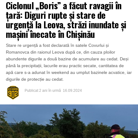
Ciclonul „Boris” a făcut ravagii în
țară: Diguri rupte și stare de
urgență la Leova, străzi inundate și
mașini înecate în Chișinău
Stare re urgență a fost declarată în satele Covurlui și
Romanovca din raionul Leova după ce, din cauza ploilor
abundente digurile a două bazine de acumulare au cedat. Deși
până la precipitații, lacurile erau practic secate, cantitatea de
apă care s-a adunat în weekend au umplut bazinele acvatice, iar
digurile de protecție au cedat.
Publicat
2 ani în urmă
16.09.2024