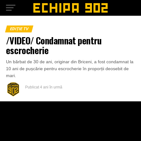
EDIȚIE TV
/VIDEO/ Condamnat pentru
escrocherie
Un bărbat de 30 de ani, originar din Briceni, a fost condamnat la
10 ani de pușcărie pentru escrocherie în proporții deosebit de
mari.
Publicat
4 ani în urmă