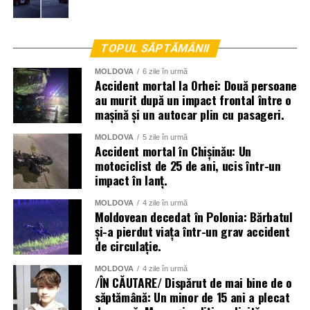
TOPUL SĂPTĂMÂNII
MOLDOVA
6 zile în urmă
Accident mortal la Orhei: Două persoane
au murit după un impact frontal între o
mașină și un autocar plin cu pasageri.
MOLDOVA
5 zile în urmă
Accident mortal în Chișinău: Un
motociclist de 25 de ani, ucis într-un
impact în lanț.
La lichidarea consecințelor intemperiilor sunt antrenați
MOLDOVA
4 zile în urmă
aproape două mii de angajați ai Ministerului Afacerilor
Moldovean decedat în Polonia: Bărbatul
și-a pierdut viața într-un grav accident
Interne, dar și toate serviciile specializate de nivel local,
de circulație.
raional și național.
MOLDOVA
4 zile în urmă
Menționăm că meteorologii prognozează vreme instabilă
/ÎN CĂUTARE/ Dispărut de mai bine de o
și pentru următoarele zile.
săptămână: Un minor de 15 ani a plecat