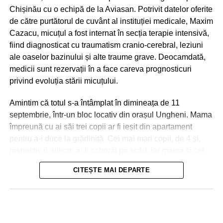
Chișinău cu o echipă de la Aviasan. Potrivit datelor oferite
de către purtătorul de cuvânt al instituției medicale, Maxim
Cazacu, micuțul a fost internat în secția terapie intensivă,
fiind diagnosticat cu traumatism cranio-cerebral, leziuni
ale oaselor bazinului și alte traume grave. Deocamdată,
medicii sunt rezervații în a face careva prognosticuri
privind evoluția stării micuțului.
Amintim că totul s-a întâmplat în dimineața de 11
septembrie, într-un bloc locativ din orașul Ungheni. Mama
împreună cu ai săi trei copii ar fi ieșit din apartament
pentru a-i duce la grădiniță. Cei mai mari copii, de 4 și,
respectiv 6 anișori ar fi coborât pe scări, iar mama și cel
de-al treilea micuț, de 2 ani, urmau să meargă cu
CITEȘTE MAI DEPARTE
ascensorul. La ușile deschise ale liftului, mama a reușit
Nici în Chișinău situația nu a fost una mai bună. Aici
să împingă doar partea din fața a căruciorului în care se
drumurile s-au transformat în râuri, iar trecătorii au fost
afla micuțul, și s-a întors pentru a lua o pungă, moment în
nevoiți să meargă prin apa care le ajungea până la
care ușile s-au închis! Copilul a căzut în gol, în tunelul
genunchi. În unele cazuri, oamenii erau luați, la propriu,
liftului, iar cabina ascensorului a urcat la nivelele