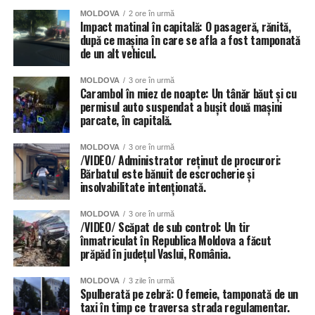
afectate de ploi, anunță Primăria capitalei. 56 de școli și
MOLDOVA
2 ore în urmă
grădinițe din sectoarele Botanica, Buiucani, Centru și
Impact matinal în capitală: O pasageră, rănită,
după ce mașina în care se afla a fost tamponată
Râșcani. Totuși autoritățile dau asigurări că situația va fi
de un alt vehicul.
remediată în cel mai scurt timp.
MOLDOVA
3 ore în urmă
Inundat a fost și teatrul de Operă și Balet Maria Bieșu, sub
Carambol în miez de noapte: Un tânăr băut și cu
presiunea apei de pe acoperiș, au cedat două țevi.
permisul auto suspendat a bușit două mașini
parcate, în capitală.
Inundate au fost și trecerile subterane de pietoni, dar și
MOLDOVA
3 ore în urmă
parcările amenajate în subsolurile blocurilor locative.
/VIDEO/ Administrator reținut de procurori:
Bărbatul este bănuit de escrocherie și
insolvabilitate intenționată.
MOLDOVA
3 ore în urmă
/VIDEO/ Scăpat de sub control: Un tir
înmatriculat în Republica Moldova a făcut
prăpăd în județul Vaslui, România.
MOLDOVA
3 zile în urmă
Spulberată pe zebră: O femeie, tamponată de un
taxi în timp ce traversa strada regulamentar.