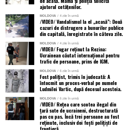
de acasă. Mama și poliția solicită
ajutorul cetățenilor.
MOLDOVA
4 zile în urmă
/VIDEO/ Vandalismul la el „acasă”: Două
cazuri de distrugere a bunurilor publice
din capitală, înregistrate în câteva zile.
MOLDOVA
4 zile în urmă
/VIDEO/ Fugar reținut la Rezina:
Ucrainean căutat internațional pentru
trafic de persoane, prins de IGM.
MOLDOVA
6 zile în urmă
Fost polițist, trimis în judecată: A
întocmit un proces-verbal pe numele
Ludmilei Vartic, după decesul acesteia.
MOLDOVA
6 zile în urmă
/VIDEO/ Rețea care scotea ilegal din
țară sute de ucraineni, destructurată
pas cu pas. Încă trei persoane au fost
reținute, inclusiv doi foști polițiști de
frontieră.