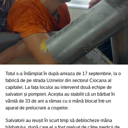
Totul s-a întâmplat în după-amiaza de 17 septembrie, la o
fabrică de pe strada Uzinelor din sectorul Ciocana al
capitalei. La fața locului au intervenit două echipe de
salvatori și pompieri. Aceștia au stabilit că un bărbat în
vârstă de 33 de ani a rămas cu o mână blocat într-un
aparat de prelucrare a crupelor.
Salvatorii au reușit în scurt timp să deblocheze mâna
bărbatului, după care el a fost preluat de către medicii de