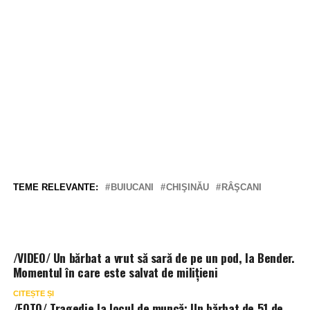
TEME RELEVANTE:
BUIUCANI
CHIŞINĂU
RÂŞCANI
/VIDEO/ Un bărbat a vrut să sară de pe un pod, la Bender.
Momentul în care este salvat de milițieni
CITEȘTE ȘI
/FOTO/ Tragedie la locul de muncă: Un bărbat de 51 de