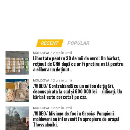
RECENT
POPULAR
MOLDOVA
2 ore în urmă
Libertate pentru 30 de mii de euro: Un bărbat,
reținut de CNA după ce ar fi pretins mită pentru
a elibera un deținut.
MOLDOVA
2 ore în urmă
/VIDEO/ Contrabandă cu un milion de țigări,
deconspirată la sud și 600 000 lei – ridicați. Un
bărbat este cercetat pe caz.
MOLDOVA
2 ore în urmă
/VIDEO/ Misiune de foc în Grecia: Pompierii
moldoveni au intervenit în apropiere de orașul
Thessaloniki.
Și instituțiile de învățământ din Chișinău au fost grav