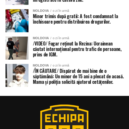
MOLDOVA
o zi în urmă
Minor trimis după gratii: A fost condamnat la
închisoare pentru distribuirea drogurilor.
MOLDOVA
o zi în urmă
/VIDEO/ Fugar reținut la Rezina: Ucrainean
căutat internațional pentru trafic de persoane,
prins de IGM.
MOLDOVA
o zi în urmă
/ÎN CĂUTARE/ Dispărut de mai bine de o
săptămână: Un minor de 15 ani a plecat de acasă.
Mama și poliția solicită ajutorul cetățenilor.