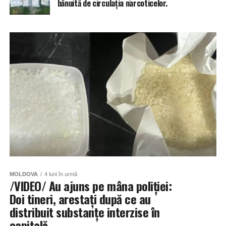
bănuită de circulația narcoticelor.
MOLDOVA
4 luni în urmă
/VIDEO/ Au ajuns pe mâna poliției:
Doi tineri, arestați după ce au
distribuit substanțe interzise în
capitală.