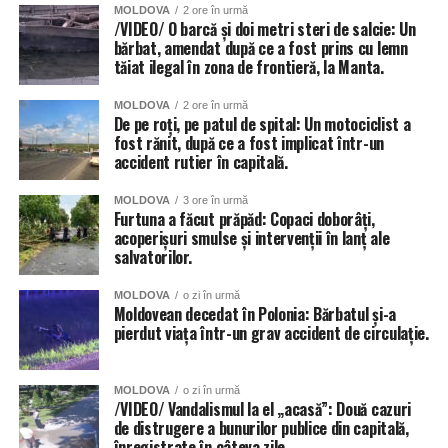
MOLDOVA
2 ore în urmă
/VIDEO/ O barcă și doi metri steri de salcie: Un
bărbat, amendat după ce a fost prins cu lemn
tăiat ilegal în zona de frontieră, la Manta.
MOLDOVA
2 ore în urmă
De pe roți, pe patul de spital: Un motociclist a
fost rănit, după ce a fost implicat într-un
accident rutier în capitală.
MOLDOVA
3 ore în urmă
Furtuna a făcut prăpăd: Copaci doborâți,
acoperișuri smulse și intervenții în lanț ale
salvatorilor.
MOLDOVA
o zi în urmă
Moldovean decedat în Polonia: Bărbatul și-a
pierdut viața într-un grav accident de circulație.
MOLDOVA
o zi în urmă
/VIDEO/ Vandalismul la el „acasă”: Două cazuri
de distrugere a bunurilor publice din capitală,
înregistrate în câteva zile.