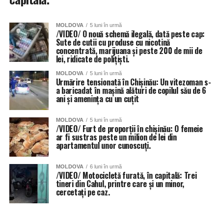
MOLDOVA
5 luni în urmă
/VIDEO/ O nouă schemă ilegală, dată peste cap:
Sute de cutii cu produse cu nicotină
concentrată, marijuana și peste 200 de mii de
lei, ridicate de polițiști.
MOLDOVA
5 luni în urmă
Urmărire tensionată în Chișinău: Un vitezoman s-
a baricadat în mașină alături de copilul său de 6
ani și amenința cu un cuțit
MOLDOVA
5 luni în urmă
/VIDEO/ Furt de proporții în chișinău: O femeie
ar fi sustras peste un milion de lei din
apartamentul unor cunoscuți.
MOLDOVA
6 luni în urmă
/VIDEO/ Motocicletă furată, în capitală: Trei
tineri din Cahul, printre care și un minor,
cercetați pe caz.