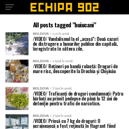
All posts tagged "buiucani"
MOLDOVA
o zi în urmă
/VIDEO/ Vandalismul la el „acasă”: Două cazuri
de distrugere a bunurilor publice din capitală,
înregistrate în câteva zile.
MOLDOVA
o lună în urmă
/VIDEO/ Rețineri pe bandă rulantă: Droguri de
mare risc, descoperite la Drochia și Chișinău
MOLDOVA
2 luni în urmă
/VIDEO/ Traficanți de droguri condamnați: Patru
bărbați au primit pedepse de până la 12 ani de
detenție pentru trafic de narcotice.
MOLDOVA
2 luni în urmă
/VIDEO/ Prinsă cu 7 kg de droguri: O
ucraineancă a fost reținută în flagrant fiind