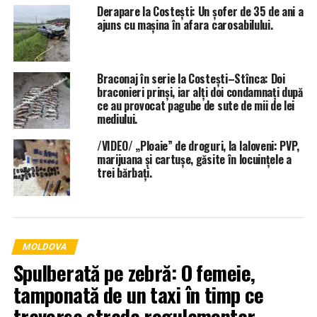
Derapare la Costești: Un șofer de 35 de ani a
ajuns cu mașina în afara carosabilului.
Braconaj în serie la Costești–Stînca: Doi
braconieri prinși, iar alți doi condamnați după
ce au provocat pagube de sute de mii de lei
mediului.
/VIDEO/ „Ploaie” de droguri, la Ialoveni: PVP,
marijuana și cartușe, găsite în locuințele a
trei bărbați.
MOLDOVA
Spulberată pe zebră: O femeie,
tamponată de un taxi în timp ce
traversa strada regulamentar.