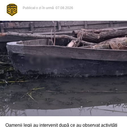
Publicat
o zi în urmă
07.08.2026
Din fericire, nimeni nu a avut de suferit, iar reprezentanții
comunității au mulțumit atât pompierilor din Drochia, cât și
localnicilor care au intervenit prompt și au contribuit la
limitarea pagubelor.
Oamenii legii au intervenit după ce au observat activități