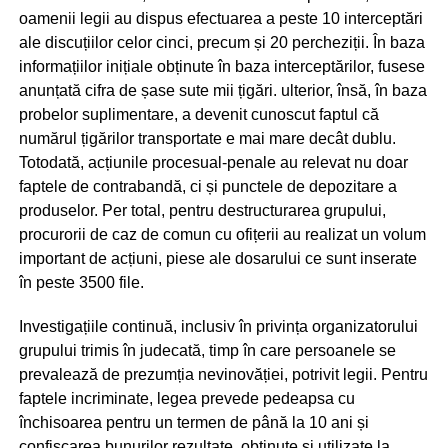
oamenii legii au dispus efectuarea a peste 10 interceptări
ale discuțiilor celor cinci, precum și 20 percheziții. În baza
informațiilor inițiale obținute în baza interceptărilor, fusese
anunțată cifra de șase sute mii țigări. ulterior, însă, în baza
probelor suplimentare, a devenit cunoscut faptul că
numărul țigărilor transportate e mai mare decât dublu.
Totodată, acțiunile procesual-penale au relevat nu doar
faptele de contrabandă, ci și punctele de depozitare a
produselor. Per total, pentru destructurarea grupului,
procurorii de caz de comun cu ofițerii au realizat un volum
important de acțiuni, piese ale dosarului ce sunt inserate
în peste 3500 file.
Investigațiile continuă, inclusiv în privința organizatorului
grupului trimis în judecată, timp în care persoanele se
prevalează de prezumția nevinovăției, potrivit legii. Pentru
faptele incriminate, legea prevede pedeapsa cu
închisoarea pentru un termen de până la 10 ani și
confiscarea bunurilor rezultate, obținute și utilizate la