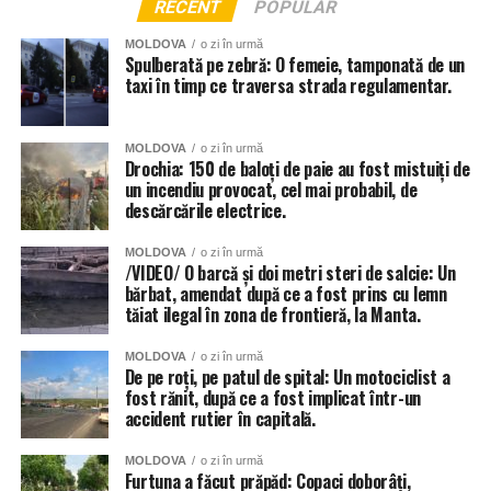
RECENT
POPULAR
MOLDOVA
o zi în urmă
Spulberată pe zebră: O femeie, tamponată de un
taxi în timp ce traversa strada regulamentar.
MOLDOVA
o zi în urmă
Drochia: 150 de baloți de paie au fost mistuiți de
un incendiu provocat, cel mai probabil, de
descărcările electrice.
MOLDOVA
o zi în urmă
/VIDEO/ O barcă și doi metri steri de salcie: Un
bărbat, amendat după ce a fost prins cu lemn
tăiat ilegal în zona de frontieră, la Manta.
MOLDOVA
o zi în urmă
De pe roți, pe patul de spital: Un motociclist a
fost rănit, după ce a fost implicat într-un
accident rutier în capitală.
MOLDOVA
o zi în urmă
Furtuna a făcut prăpăd: Copaci doborâți,