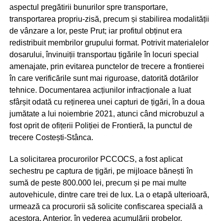
aspectul pregătirii bunurilor spre transportare,
transportarea propriu-zisă, precum și stabilirea modalității
de vânzare a lor, peste Prut; iar profitul obținut era
redistribuit membrilor grupului format. Potrivit materialelor
dosarului, învinuiții transportau țigările în locuri special
amenajate, prin evitarea punctelor de trecere a frontierei
în care verificările sunt mai riguroase, datorită dotărilor
tehnice. Documentarea acțiunilor infracționale a luat
sfârșit odată cu reținerea unei capturi de țigări, în a doua
jumătate a lui noiembrie 2021, atunci când microbuzul a
fost oprit de ofițerii Poliției de Frontieră, la punctul de
trecere Costești-Stânca.
La solicitarea procurorilor PCCOCS, a fost aplicat
sechestru pe captura de țigări, pe mijloace bănești în
sumă de peste 800.000 lei, precum și pe mai multe
autovehicule, dintre care trei de lux. La o etapă ulterioară,
urmează ca procurorii să solicite confiscarea specială a
acestora. Anterior, în vederea acumulării probelor,