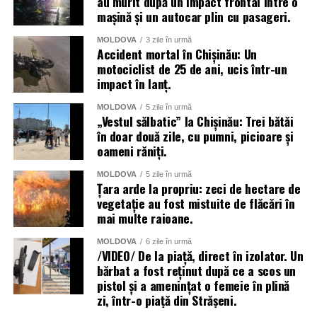
au murit după un impact frontal între o
mașină și un autocar plin cu pasageri.
MOLDOVA
3 zile în urmă
Accident mortal în Chișinău: Un
motociclist de 25 de ani, ucis într-un
impact în lanț.
MOLDOVA
5 zile în urmă
„Vestul sălbatic” la Chișinău: Trei bătăi
în doar două zile, cu pumni, picioare și
oameni răniți.
MOLDOVA
5 zile în urmă
Țara arde la propriu: zeci de hectare de
vegetație au fost mistuite de flăcări în
mai multe raioane.
MOLDOVA
6 zile în urmă
/VIDEO/ De la piață, direct în izolator. Un
bărbat a fost reținut după ce a scos un
pistol și a amenințat o femeie în plină
zi, într-o piață din Strășeni.