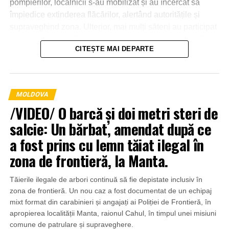
pompierilor, localnicii s-au mobilizat și au încercat să
împiedice extinderea flăcărilor, alertând autoritățile și
supraveghind zona. Ulterior, mai mulți săteni au participat
la intervenție, punând la dispoziția salvatorilor tehnică
CITEȘTE MAI DEPARTE
agricolă și transportând apă pentru stingerea incendiului.
MOLDOVA
/VIDEO/ O barcă și doi metri steri de
salcie: Un bărbat, amendat după ce
a fost prins cu lemn tăiat ilegal în
zona de frontieră, la Manta.
Tăierile ilegale de arbori continuă să fie depistate inclusiv în
zona de frontieră. Un nou caz a fost documentat de un echipaj
mixt format din carabinieri și angajați ai Poliției de Frontieră, în
apropierea localității Manta, raionul Cahul, în timpul unei misiuni
comune de patrulare și supraveghere.