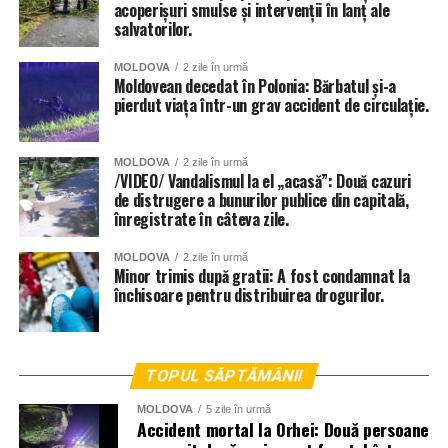
acoperișuri smulse și intervenții în lanț ale
salvatorilor.
MOLDOVA
2 zile în urmă
Moldovean decedat în Polonia: Bărbatul și-a
pierdut viața într-un grav accident de circulație.
MOLDOVA
2 zile în urmă
/VIDEO/ Vandalismul la el „acasă”: Două cazuri
de distrugere a bunurilor publice din capitală,
înregistrate în câteva zile.
MOLDOVA
2 zile în urmă
Minor trimis după gratii: A fost condamnat la
închisoare pentru distribuirea drogurilor.
TOPUL SĂPTĂMÂNII
MOLDOVA
5 zile în urmă
Accident mortal la Orhei: Două persoane