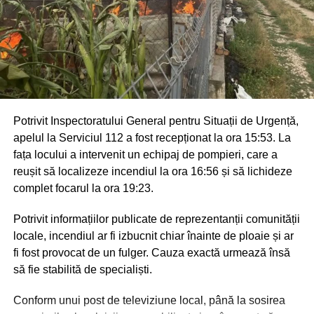
Potrivit Inspectoratului General pentru Situații de Urgență,
apelul la Serviciul 112 a fost recepționat la ora 15:53. La
fața locului a intervenit un echipaj de pompieri, care a
reușit să localizeze incendiul la ora 16:56 și să lichideze
complet focarul la ora 19:23.
Potrivit informațiilor publicate de reprezentanții comunității
locale, incendiul ar fi izbucnit chiar înainte de ploaie și ar
fi fost provocat de un fulger. Cauza exactă urmează însă
să fie stabilită de specialiști.
Conform unui post de televiziune local, până la sosirea