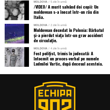
MOLDOVA
5 zile în urmă
/VIDEO/ A murit salvând doi copii: Un
moldovean s-a înecat într-un râu din
Italia.
MOLDOVA
2 zile în urmă
Moldovean decedat în Polonia: Bărbatul
și-a pierdut viața într-un grav accident
de circulație.
MOLDOVA
4 zile în urmă
Fost polițist, trimis în judecată: A
întocmit un proces-verbal pe numele
Ludmilei Vartic, după decesul acesteia.