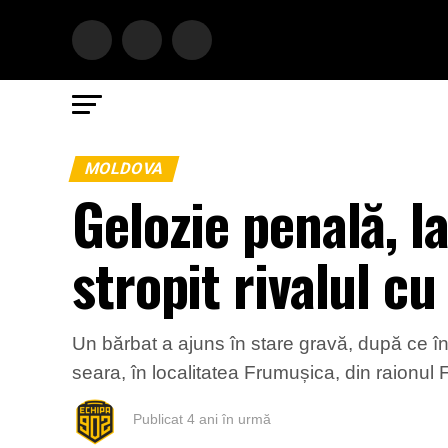
MOLDOVA
Gelozie penală, la
stropit rivalul cu
Un bărbat a ajuns în stare gravă, după ce în u
seara, în localitatea Frumușica, din raionul F
Publicat
4 ani în urmă