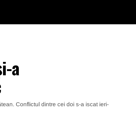
și-a
c
n. Conflictul dintre cei doi s-a iscat ieri-