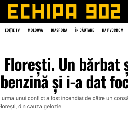
EDIȚIE TV
MOLDOVA
DIASPORA
ÎN CĂUTARE
НА РУССКОМ
 Florești. Un bărbat 
 benzină și i-a dat fo
rma unui conflict a fost incendiat de către un consătea
lorești, din cauza geloziei.