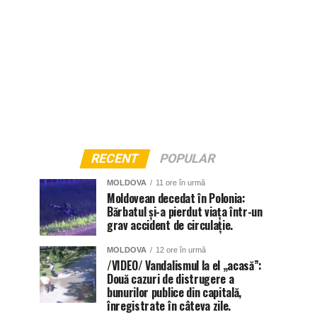
RECENT
POPULAR
MOLDOVA
11 ore în urmă
Moldovean decedat în Polonia:
Bărbatul și-a pierdut viața într-un
grav accident de circulație.
MOLDOVA
12 ore în urmă
/VIDEO/ Vandalismul la el „acasă”:
Două cazuri de distrugere a
bunurilor publice din capitală,
înregistrate în câteva zile.