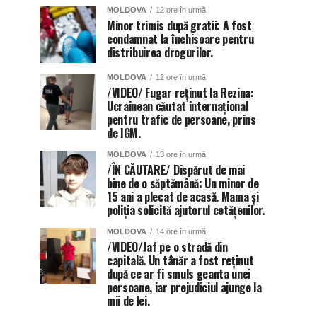
MOLDOVA
12 ore în urmă
Minor trimis după gratii: A fost
condamnat la închisoare pentru
distribuirea drogurilor.
MOLDOVA
12 ore în urmă
/VIDEO/ Fugar reținut la Rezina:
Ucrainean căutat internațional
pentru trafic de persoane, prins
de IGM.
MOLDOVA
13 ore în urmă
/ÎN CĂUTARE/ Dispărut de mai
bine de o săptămână: Un minor de
15 ani a plecat de acasă. Mama și
poliția solicită ajutorul cetățenilor.
MOLDOVA
14 ore în urmă
/VIDEO/Jaf pe o stradă din
capitală. Un tânăr a fost reținut
după ce ar fi smuls geanta unei
persoane, iar prejudiciul ajunge la
mii de lei.