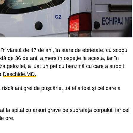
t în vârstă de 47 de ani, în stare de ebrietate, cu scopul
stă de 36 de ani, a mers în ospeție la acesta, iar în
uza geloziei, a luat un pet cu benzină cu care a stropit
te
Deschide.MD.
riscă ani grei de pușcărie, tot el a fost și cel care a
t la spital cu arsuri grave pe suprafața corpului, iar cel
de ore.