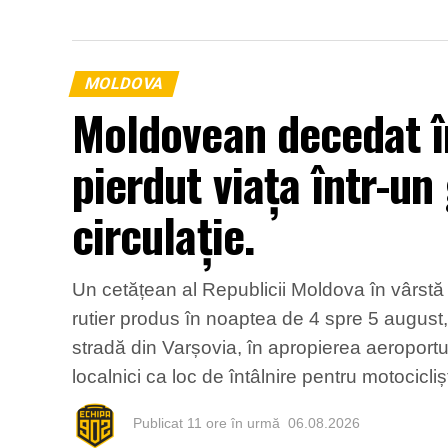
MOLDOVA
Moldovean decedat în
pierdut viața într-un
circulație.
Un cetățean al Republicii Moldova în vârstă d
rutier produs în noaptea de 4 spre 5 august,
stradă din Varșovia, în apropierea aeroport
localnici ca loc de întâlnire pentru motocicli
Publicat
11 ore în urmă
06.08.2026