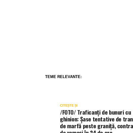
TEME RELEVANTE:
CITEȘTE ȘI
/FOTO/ Traficanți de bunuri cu
ghinion: Șase tentative de tra
de marfă peste graniță, contr
de vameși în 24 de ore