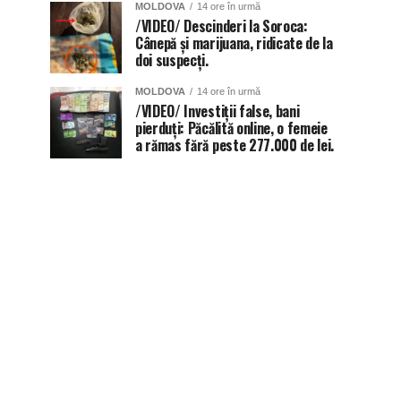
MOLDOVA
14 ore în urmă
/VIDEO/ Descinderi la Soroca:
Cânepă și marijuana, ridicate de la
doi suspecți.
MOLDOVA
14 ore în urmă
/VIDEO/ Investiții false, bani
pierduți: Păcălită online, o femeie
a rămas fără peste 277.000 de lei.