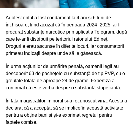
Adolescentul a fost condamnat la 4 ani și 6 luni de
închisoare, fiind acuzat că în perioada 2024–2025, ar fi
procurat substanțe narcotice prin aplicația Telegram, după
care le-ar fi distribuit pe teritoriul raionului Edineț.
Drogurile erau ascunse în diferite locuri, iar consumatorii
primeau indicații despre unde să le găsească.
În urma acțiunilor de urmărire penală, oamenii legii au
descoperit 63 de pachețele cu substanță de tip PVP, cu o
greutate totală de aproape 24 de grame. Expertiza a
confirmat că este vorba despre o substanță stupefiantă.
În fața magistraților, minorul și-a recunoscut vina. Acesta a
declarat că a acceptat să se implice în această activitate
pentru a obține bani și și-a exprimat regretul pentru
faptele comise.