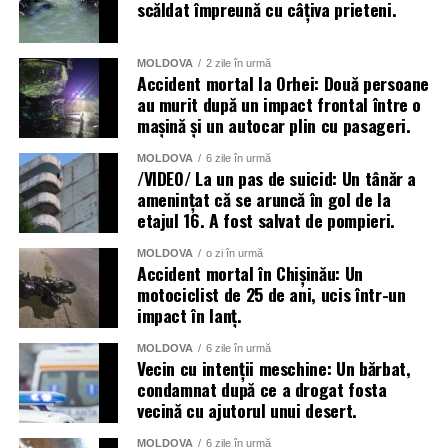
scăldat împreună cu câțiva prieteni.
MOLDOVA
2 zile în urmă
Accident mortal la Orhei: Două persoane
au murit după un impact frontal între o
mașină și un autocar plin cu pasageri.
MOLDOVA
6 zile în urmă
/VIDEO/ La un pas de suicid: Un tânăr a
amenințat că se aruncă în gol de la
etajul 16. A fost salvat de pompieri.
MOLDOVA
o zi în urmă
Accident mortal în Chișinău: Un
motociclist de 25 de ani, ucis într-un
impact în lanț.
MOLDOVA
6 zile în urmă
Vecin cu intenții meschine: Un bărbat,
condamnat după ce a drogat fosta
vecină cu ajutorul unui desert.
MOLDOVA
6 zile în urmă