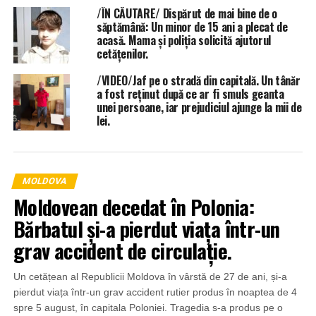
/ÎN CĂUTARE/ Dispărut de mai bine de o
săptămână: Un minor de 15 ani a plecat de
acasă. Mama și poliția solicită ajutorul
cetățenilor.
/VIDEO/Jaf pe o stradă din capitală. Un tânăr
a fost reținut după ce ar fi smuls geanta
unei persoane, iar prejudiciul ajunge la mii de
lei.
MOLDOVA
Moldovean decedat în Polonia:
Bărbatul și-a pierdut viața într-un
grav accident de circulație.
Un cetățean al Republicii Moldova în vârstă de 27 de ani, și-a
pierdut viața într-un grav accident rutier produs în noaptea de 4
spre 5 august, în capitala Poloniei. Tragedia s-a produs pe o