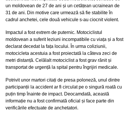
un moldovean de 27 de ani și un cetățean ucrainean de
31 de ani. Din motive care urmează să fie stabilite în
cadrul anchetei, cele două vehicule s-au ciocnit violent.
Impactul a fost extrem de puternic. Motociclistul
moldovean a suferit leziuni incompatibile cu viața și a fost
declarat decedat la fața locului. În urma coliziunii,
motocicleta acestuia a fost proiectată la câteva zeci de
metri distanță. Celălalt motociclist a fost grav rănit și
transportat de urgență la spital pentru îngrijiri medicale.
Potrivit unor martori citați de presa poloneză, unul dintre
participanții la accident ar fi circulat pe o singură roată cu
puțin timp înainte de impact. Deocamdată, această
informație nu a fost confirmată oficial și face parte din
verificările efectuate de anchetatori.