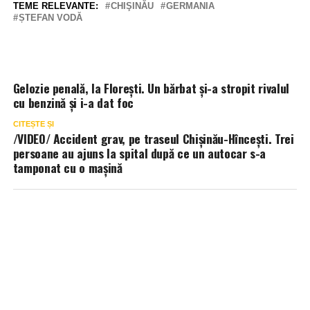
TEME RELEVANTE:
CHIŞINĂU
GERMANIA
ȘTEFAN VODĂ
Gelozie penală, la Florești. Un bărbat și-a stropit rivalul
cu benzină și i-a dat foc
CITEȘTE ȘI
/VIDEO/ Accident grav, pe traseul Chișinău-Hîncești. Trei
persoane au ajuns la spital după ce un autocar s-a
tamponat cu o mașină