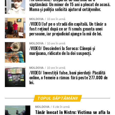
săptămână: Un minor de 15 ani a plecat de acasă.
Mama și poliția solicită ajutorul cetățenilor.
MOLDOVA
10 ore în urmă
/VIDEO/Jaf pe o stradă din capitală. Un tânăr a
fost reținut după ce ar fi smuls geanta unei
persoane, iar prejudiciul ajunge la mii de lei.
MOLDOVA
10 ore în urmă
/VIDEO/ Descinderi la Soroca: Cânepă și
marijuana, ridicate de la doi suspecți.
MOLDOVA
10 ore în urmă
/VIDEO/ Investiții false, bani pierduți: Păcălită
online, o femeie a rămas fără peste 277.000 de
lei.
TOPUL SĂPTĂMÂNII
MOLDOVA
6 zile în urmă
Tânăr înecat în Nistru: Victima se afla la