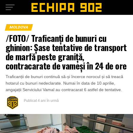
MOLDOVA
/FOTO/ Traficanți de bunuri cu
ghinion: Șase tentative de transport
de marfă peste graniță,
contracarate de vameși în 24 de ore
Traficanții de bunuri continuă să-și încerce norocul și să treacă
hotarul cu bunuri nedeclarate. Numai în data de 10 aprilie,
angajații Serviciului Vamal au contracarat 6 astfel de tentative.
Publicat
4 ani în urmă