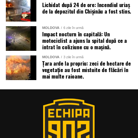
Lichidat după 24 de ore: Incendiul uriaș
de la depozitul din Chișinău a fost stins.
MOLDOVA
6 zile în urmă
Impact nocturn în capitală: Un
motociclist a ajuns la spital după ce a
intrat în coliziune cu o mașină.
MOLDOVA
3 zile în urmă
Țara arde la propriu: zeci de hectare de
vegetație au fost mistuite de flăcări în
mai multe raioane.