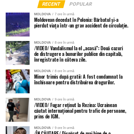
RECENT
POPULAR
MOLDOVA
7 ore în urmă
Moldovean decedat în Polonia: Bărbatul și-a
pierdut viața într-un grav accident de circulație.
MOLDOVA
8 ore în urmă
/VIDEO/ Vandalismul la el „acasă”: Două cazuri
de distrugere a bunurilor publice din capitală,
înregistrate în câteva zile.
MOLDOVA
8 ore în urmă
Minor trimis după gratii: A fost condamnat la
închisoare pentru distribuirea drogurilor.
MOLDOVA
9 ore în urmă
/VIDEO/ Fugar reținut la Rezina: Ucrainean
căutat internațional pentru trafic de persoane,
prins de IGM.
MOLDOVA
9 ore în urmă
/ÎN CĂUTARE/ Dispărut de mai bine de o