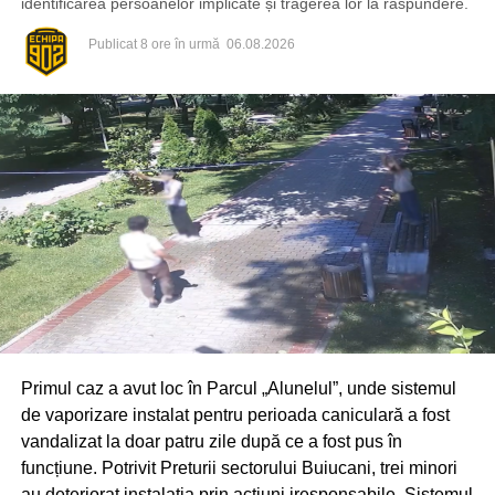
identificarea persoanelor implicate și tragerea lor la răspundere.
Publicat
8 ore în urmă
06.08.2026
Primul caz a avut loc în Parcul „Alunelul”, unde sistemul
de vaporizare instalat pentru perioada caniculară a fost
vandalizat la doar patru zile după ce a fost pus în
funcțiune. Potrivit Preturii sectorului Buiucani, trei minori
au deteriorat instalația prin acțiuni iresponsabile. Sistemul