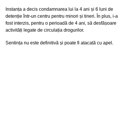
Instanța a decis condamnarea lui la 4 ani și 6 luni de
detenție într-un centru pentru minori și tineri. În plus, i-a
fost interzis, pentru o perioadă de 4 ani, să desfășoare
activități legate de circulația drogurilor.
Sentința nu este definitivă și poate fi atacată cu apel.
Potrivit Codului Penal, deteriorarea intenționată a
bunurilor publice poate fi sancționată cu amendă de până
la 42.500 de lei, muncă neremunerată în folosul
comunității de până la 200 de ore sau, în funcție de
gravitatea prejudiciului și circumstanțele faptei, până la 1
an de închisoare.