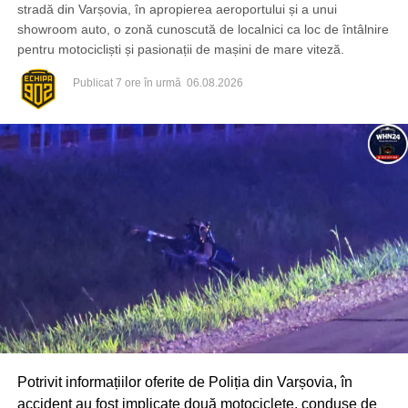
stradă din Varșovia, în apropierea aeroportului și a unui
showroom auto, o zonă cunoscută de localnici ca loc de întâlnire
pentru motocicliști și pasionații de mașini de mare viteză.
Publicat
7 ore în urmă
06.08.2026
Potrivit informațiilor oferite de Poliția din Varșovia, în
accident au fost implicate două motociclete, conduse de