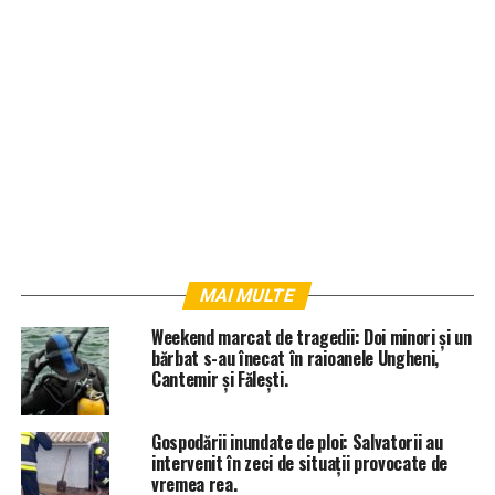
MAI MULTE
Weekend marcat de tragedii: Doi minori și un
bărbat s-au înecat în raioanele Ungheni,
Cantemir și Fălești.
Gospodării inundate de ploi: Salvatorii au
intervenit în zeci de situații provocate de
vremea rea.