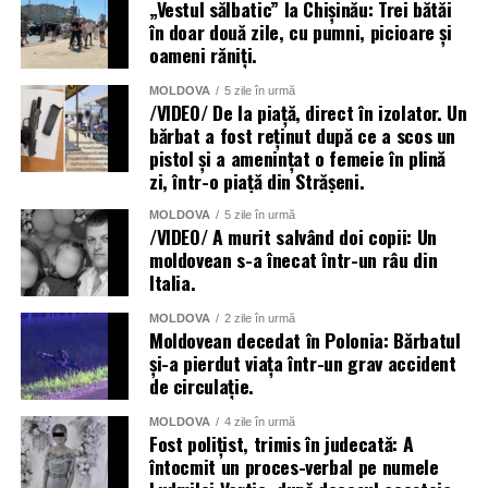
„Vestul sălbatic” la Chișinău: Trei bătăi
în doar două zile, cu pumni, picioare și
oameni răniți.
MOLDOVA
5 zile în urmă
/VIDEO/ De la piață, direct în izolator. Un
bărbat a fost reținut după ce a scos un
pistol și a amenințat o femeie în plină
zi, într-o piață din Strășeni.
MOLDOVA
5 zile în urmă
/VIDEO/ A murit salvând doi copii: Un
moldovean s-a înecat într-un râu din
Italia.
MOLDOVA
2 zile în urmă
Moldovean decedat în Polonia: Bărbatul
și-a pierdut viața într-un grav accident
de circulație.
MOLDOVA
4 zile în urmă
Fost polițist, trimis în judecată: A
întocmit un proces-verbal pe numele