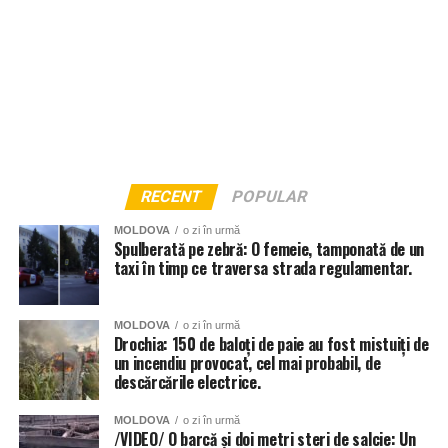
RECENT
POPULAR
MOLDOVA
o zi în urmă
Spulberată pe zebră: O femeie, tamponată de un
taxi în timp ce traversa strada regulamentar.
MOLDOVA
o zi în urmă
Drochia: 150 de baloți de paie au fost mistuiți de
un incendiu provocat, cel mai probabil, de
descărcările electrice.
MOLDOVA
o zi în urmă
/VIDEO/ O barcă și doi metri steri de salcie: Un