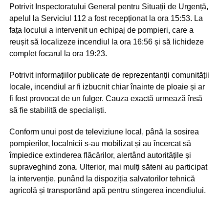
Potrivit Inspectoratului General pentru Situații de Urgență,
apelul la Serviciul 112 a fost recepționat la ora 15:53. La
fața locului a intervenit un echipaj de pompieri, care a
reușit să localizeze incendiul la ora 16:56 și să lichideze
complet focarul la ora 19:23.
Potrivit informațiilor publicate de reprezentanții comunității
locale, incendiul ar fi izbucnit chiar înainte de ploaie și ar
fi fost provocat de un fulger. Cauza exactă urmează însă
să fie stabilită de specialiști.
Conform unui post de televiziune local, până la sosirea
pompierilor, localnicii s-au mobilizat și au încercat să
împiedice extinderea flăcărilor, alertând autoritățile și
supraveghind zona. Ulterior, mai mulți săteni au participat
la intervenție, punând la dispoziția salvatorilor tehnică
agricolă și transportând apă pentru stingerea incendiului.