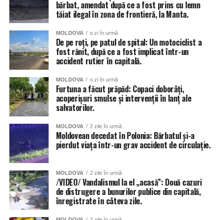
bărbat, amendat după ce a fost prins cu lemn
tăiat ilegal în zona de frontieră, la Manta.
MOLDOVA
o zi în urmă
De pe roți, pe patul de spital: Un motociclist a
fost rănit, după ce a fost implicat într-un
accident rutier în capitală.
MOLDOVA
o zi în urmă
Furtuna a făcut prăpăd: Copaci doborâți,
acoperișuri smulse și intervenții în lanț ale
salvatorilor.
MOLDOVA
2 zile în urmă
Moldovean decedat în Polonia: Bărbatul și-a
pierdut viața într-un grav accident de circulație.
MOLDOVA
2 zile în urmă
/VIDEO/ Vandalismul la el „acasă”: Două cazuri
de distrugere a bunurilor publice din capitală,
înregistrate în câteva zile.
MOLDOVA
2 zile în urmă