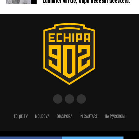
Ludmilei Vartic, după decesul acesteia.
EDIȚIE TV
MOLDOVA
DIASPORA
ÎN CĂUTARE
НА РУССКОМ