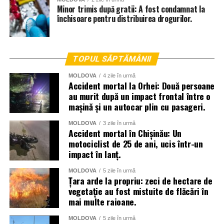
Minor trimis după gratii: A fost condamnat la
închisoare pentru distribuirea drogurilor.
TOPUL SĂPTĂMÂNII
MOLDOVA
4 zile în urmă
Accident mortal la Orhei: Două persoane
au murit după un impact frontal între o
mașină și un autocar plin cu pasageri.
MOLDOVA
3 zile în urmă
Accident mortal în Chișinău: Un
motociclist de 25 de ani, ucis într-un
impact în lanț.
MOLDOVA
5 zile în urmă
Țara arde la propriu: zeci de hectare de
vegetație au fost mistuite de flăcări în
mai multe raioane.
MOLDOVA
5 zile în urmă