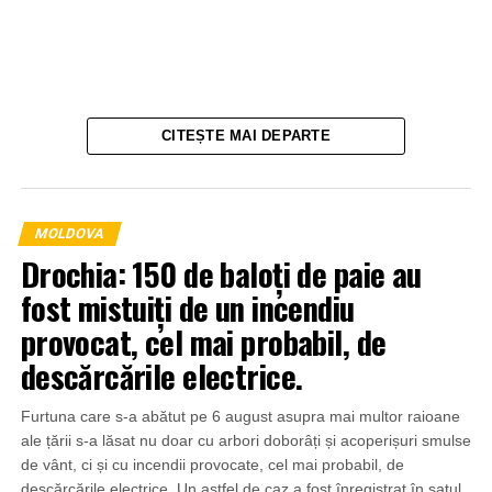
CITEȘTE MAI DEPARTE
MOLDOVA
Drochia: 150 de baloți de paie au
fost mistuiți de un incendiu
provocat, cel mai probabil, de
descărcările electrice.
Furtuna care s-a abătut pe 6 august asupra mai multor raioane
ale țării s-a lăsat nu doar cu arbori doborâți și acoperișuri smulse
de vânt, ci și cu incendii provocate, cel mai probabil, de
descărcările electrice. Un astfel de caz a fost înregistrat în satul