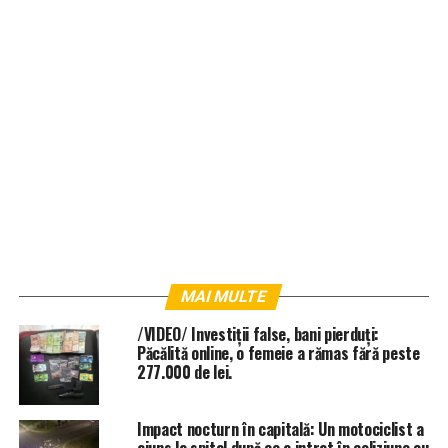
MAI MULTE
/VIDEO/ Investiții false, bani pierduți:
Păcălită online, o femeie a rămas fără peste
277.000 de lei.
Impact nocturn în capitală: Un motociclist a
ajuns la spital după ce a intrat în coliziune cu