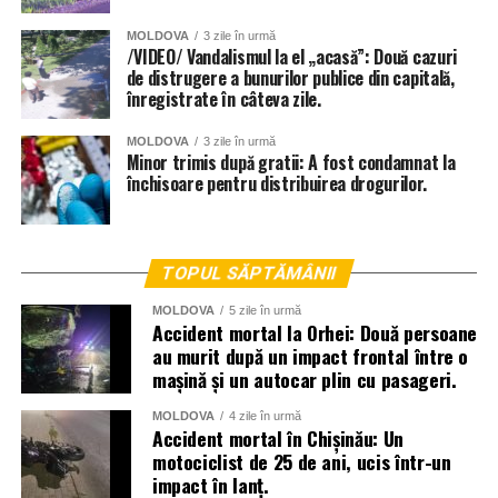
MOLDOVA
3 zile în urmă
/VIDEO/ Vandalismul la el „acasă”: Două cazuri
de distrugere a bunurilor publice din capitală,
înregistrate în câteva zile.
MOLDOVA
3 zile în urmă
Minor trimis după gratii: A fost condamnat la
închisoare pentru distribuirea drogurilor.
TOPUL SĂPTĂMÂNII
MOLDOVA
5 zile în urmă
Accident mortal la Orhei: Două persoane
au murit după un impact frontal între o
mașină și un autocar plin cu pasageri.
MOLDOVA
4 zile în urmă
Accident mortal în Chișinău: Un
motociclist de 25 de ani, ucis într-un
impact în lanț.