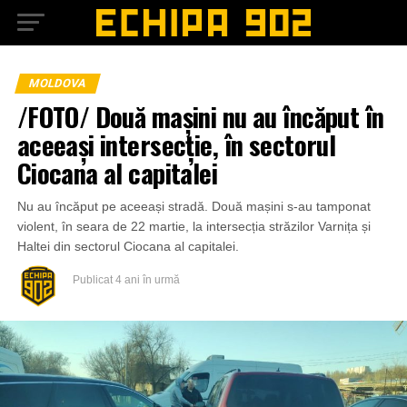
MOLDOVA
/FOTO/ Două mașini nu au încăput în
aceeași intersecție, în sectorul
Ciocana al capitalei
Nu au încăput pe aceeași stradă. Două mașini s-au tamponat
violent, în seara de 22 martie, la intersecția străzilor Varnița și
Haltei din sectorul Ciocana al capitalei.
Publicat
4 ani în urmă