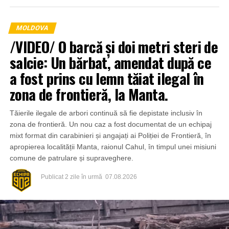
MOLDOVA
/VIDEO/ O barcă și doi metri steri de
salcie: Un bărbat, amendat după ce
a fost prins cu lemn tăiat ilegal în
zona de frontieră, la Manta.
Tăierile ilegale de arbori continuă să fie depistate inclusiv în
zona de frontieră. Un nou caz a fost documentat de un echipaj
mixt format din carabinieri și angajați ai Poliției de Frontieră, în
apropierea localității Manta, raionul Cahul, în timpul unei misiuni
comune de patrulare și supraveghere.
Publicat
2 zile în urmă
07.08.2026