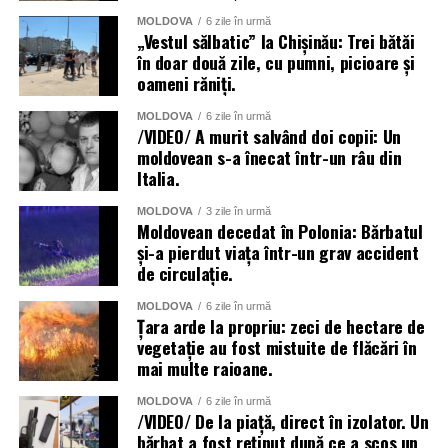
MOLDOVA
6 zile în urmă
„Vestul sălbatic” la Chișinău: Trei bătăi
în doar două zile, cu pumni, picioare și
oameni răniți.
MOLDOVA
6 zile în urmă
/VIDEO/ A murit salvând doi copii: Un
moldovean s-a înecat într-un râu din
Italia.
MOLDOVA
3 zile în urmă
Moldovean decedat în Polonia: Bărbatul
și-a pierdut viața într-un grav accident
de circulație.
MOLDOVA
6 zile în urmă
Țara arde la propriu: zeci de hectare de
vegetație au fost mistuite de flăcări în
mai multe raioane.
MOLDOVA
6 zile în urmă
/VIDEO/ De la piață, direct în izolator. Un
bărbat a fost reținut după ce a scos un