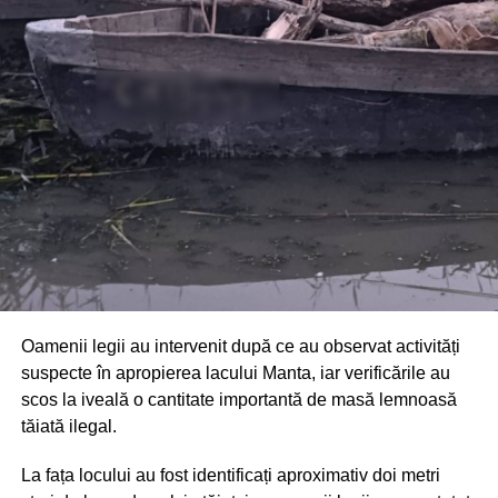
Din fericire, nimeni nu a avut de suferit, iar reprezentanții
comunității au mulțumit atât pompierilor din Drochia, cât și
localnicilor care au intervenit prompt și au contribuit la
limitarea pagubelor.
Oamenii legii au intervenit după ce au observat activități
suspecte în apropierea lacului Manta, iar verificările au
scos la iveală o cantitate importantă de masă lemnoasă
tăiată ilegal.
La fața locului au fost identificați aproximativ doi metri