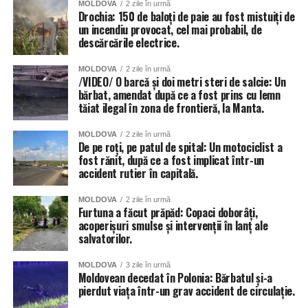
MOLDOVA
2 zile în urmă
Drochia: 150 de baloți de paie au fost mistuiți de
un incendiu provocat, cel mai probabil, de
descărcările electrice.
MOLDOVA
2 zile în urmă
/VIDEO/ O barcă și doi metri steri de salcie: Un
bărbat, amendat după ce a fost prins cu lemn
tăiat ilegal în zona de frontieră, la Manta.
MOLDOVA
2 zile în urmă
De pe roți, pe patul de spital: Un motociclist a
fost rănit, după ce a fost implicat într-un
accident rutier în capitală.
MOLDOVA
2 zile în urmă
Furtuna a făcut prăpăd: Copaci doborâți,
acoperișuri smulse și intervenții în lanț ale
salvatorilor.
MOLDOVA
3 zile în urmă
Moldovean decedat în Polonia: Bărbatul și-a
pierdut viața într-un grav accident de circulație.