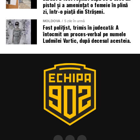
pistol și a amenințat o femeie în plină
zi, într-o piață din Strășeni.
MOLDOVA
5 zile în urmă
Fost polițist, trimis în judecată: A
întocmit un proces-verbal pe numele
Ludmilei Vartic, după decesul acesteia.