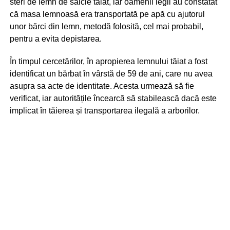
steri de lemn de salcie tăiat, iar oamenii legii au constatat
că masa lemnoasă era transportată pe apă cu ajutorul
unor bărci din lemn, metodă folosită, cel mai probabil,
pentru a evita depistarea.
În timpul cercetărilor, în apropierea lemnului tăiat a fost
identificat un bărbat în vârstă de 59 de ani, care nu avea
asupra sa acte de identitate. Acesta urmează să fie
verificat, iar autoritățile încearcă să stabilească dacă este
implicat în tăierea și transportarea ilegală a arborilor.