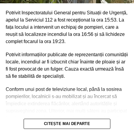
Potrivit Inspectoratului General pentru Situații de Urgență,
apelul la Serviciul 112 a fost recepționat la ora 15:53. La
fața locului a intervenit un echipaj de pompieri, care a
reușit să localizeze incendiul la ora 16:56 și să lichideze
complet focarul la ora 19:23.
Potrivit informațiilor publicate de reprezentanții comunității
locale, incendiul ar fi izbucnit chiar înainte de ploaie și ar
fi fost provocat de un fulger. Cauza exactă urmează însă
să fie stabilită de specialiști.
Conform unui post de televiziune local, până la sosirea
pompierilor, localnicii s-au mobilizat și au încercat să
împiedice extinderea flăcărilor, alertând autoritățile și
supraveghind zona. Ulterior, mai mulți săteni au participat
la intervenție, punând la dispoziția salvatorilor tehnică
CITEȘTE MAI DEPARTE
agricolă și transportând apă pentru stingerea incendiului.