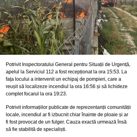
Potrivit Inspectoratului General pentru Situații de Urgență,
apelul la Serviciul 112 a fost recepționat la ora 15:53. La
fața locului a intervenit un echipaj de pompieri, care a
reușit să localizeze incendiul la ora 16:56 și să lichideze
complet focarul la ora 19:23.
Potrivit informațiilor publicate de reprezentanții comunității
locale, incendiul ar fi izbucnit chiar înainte de ploaie și ar
fi fost provocat de un fulger. Cauza exactă urmează însă
să fie stabilită de specialiști.