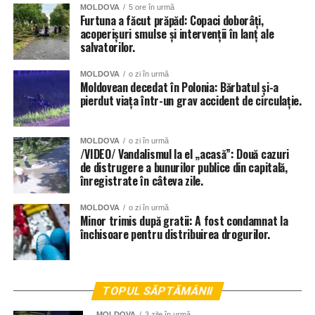
MOLDOVA
5 ore în urmă
Furtuna a făcut prăpăd: Copaci doborâți,
acoperișuri smulse și intervenții în lanț ale
salvatorilor.
MOLDOVA
o zi în urmă
Moldovean decedat în Polonia: Bărbatul și-a
pierdut viața într-un grav accident de circulație.
MOLDOVA
o zi în urmă
/VIDEO/ Vandalismul la el „acasă”: Două cazuri
de distrugere a bunurilor publice din capitală,
înregistrate în câteva zile.
MOLDOVA
o zi în urmă
Minor trimis după gratii: A fost condamnat la
închisoare pentru distribuirea drogurilor.
TOPUL SĂPTĂMÂNII
MOLDOVA
3 zile în urmă