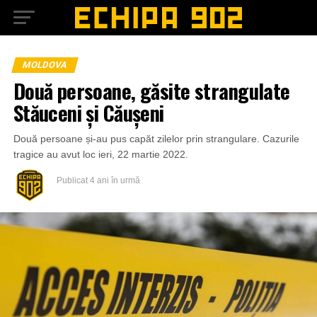
MOLDOVA
Două persoane, găsite strangulate
Stăuceni și Căușeni
Două persoane și-au pus capăt zilelor prin strangulare. Cazurile
tragice au avut loc ieri, 22 martie 2022.
Publicat
4 ani în urmă