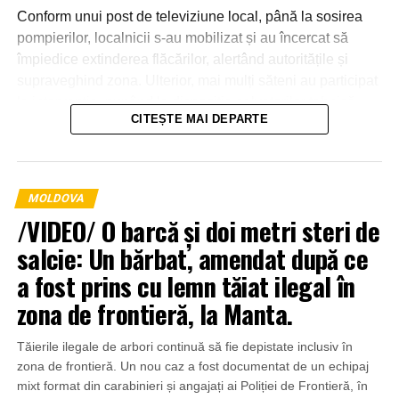
Conform unui post de televiziune local, până la sosirea
pompierilor, localnicii s-au mobilizat și au încercat să
împiedice extinderea flăcărilor, alertând autoritățile și
supraveghind zona. Ulterior, mai mulți săteni au participat
la intervenție, punând la dispoziția salvatorilor tehnică
CITEȘTE MAI DEPARTE
agricolă și transportând apă pentru stingerea incendiului.
MOLDOVA
/VIDEO/ O barcă și doi metri steri de
salcie: Un bărbat, amendat după ce
a fost prins cu lemn tăiat ilegal în
zona de frontieră, la Manta.
Tăierile ilegale de arbori continuă să fie depistate inclusiv în
zona de frontieră. Un nou caz a fost documentat de un echipaj
mixt format din carabinieri și angajați ai Poliției de Frontieră, în