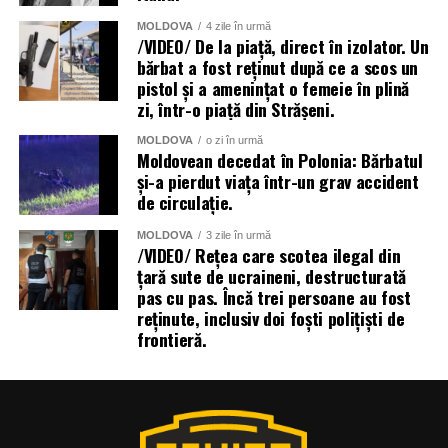
MOLDOVA
4 zile în urmă
/VIDEO/ De la piață, direct în izolator. Un
bărbat a fost reținut după ce a scos un
pistol și a amenințat o femeie în plină
zi, într-o piață din Strășeni.
MOLDOVA
o zi în urmă
Moldovean decedat în Polonia: Bărbatul
și-a pierdut viața într-un grav accident
de circulație.
MOLDOVA
3 zile în urmă
/VIDEO/ Rețea care scotea ilegal din
țară sute de ucraineni, destructurată
pas cu pas. Încă trei persoane au fost
reținute, inclusiv doi foști polițiști de
frontieră.