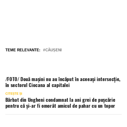
TEME RELEVANTE:
CĂUȘENI
/FOTO/ Două mașini nu au încăput în aceeași intersecție,
în sectorul Ciocana al capitalei
CITEȘTE ȘI
Bărbat din Ungheni condamnat la ani grei de pușcărie
pentru că și-ar fi omorât amicul de pahar cu un topor