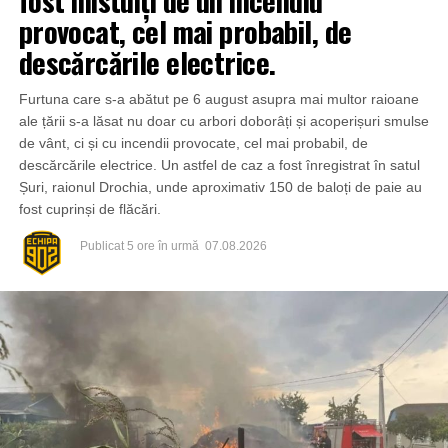
fost mistuiți de un incendiu
provocat, cel mai probabil, de
descărcările electrice.
Furtuna care s-a abătut pe 6 august asupra mai multor raioane
ale țării s-a lăsat nu doar cu arbori doborâți și acoperișuri smulse
de vânt, ci și cu incendii provocate, cel mai probabil, de
descărcările electrice. Un astfel de caz a fost înregistrat în satul
Șuri, raionul Drochia, unde aproximativ 150 de baloți de paie au
fost cuprinși de flăcări.
Publicat
5 ore în urmă
07.08.2026