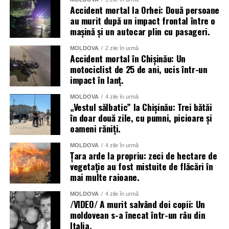
Accident mortal la Orhei: Două persoane
au murit după un impact frontal între o
mașină și un autocar plin cu pasageri.
MOLDOVA
2 zile în urmă
Accident mortal în Chișinău: Un
motociclist de 25 de ani, ucis într-un
impact în lanț.
MOLDOVA
4 zile în urmă
„Vestul sălbatic” la Chișinău: Trei bătăi
în doar două zile, cu pumni, picioare și
oameni răniți.
MOLDOVA
4 zile în urmă
Țara arde la propriu: zeci de hectare de
vegetație au fost mistuite de flăcări în
mai multe raioane.
MOLDOVA
4 zile în urmă
/VIDEO/ A murit salvând doi copii: Un
moldovean s-a înecat într-un râu din
Italia.