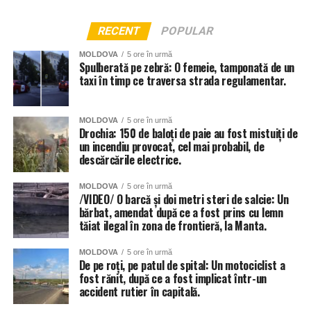
RECENT
POPULAR
MOLDOVA
5 ore în urmă
Spulberată pe zebră: O femeie, tamponată de un
taxi în timp ce traversa strada regulamentar.
MOLDOVA
5 ore în urmă
Drochia: 150 de baloți de paie au fost mistuiți de
un incendiu provocat, cel mai probabil, de
descărcările electrice.
MOLDOVA
5 ore în urmă
/VIDEO/ O barcă și doi metri steri de salcie: Un
bărbat, amendat după ce a fost prins cu lemn
tăiat ilegal în zona de frontieră, la Manta.
MOLDOVA
5 ore în urmă
De pe roți, pe patul de spital: Un motociclist a
fost rănit, după ce a fost implicat într-un
accident rutier în capitală.