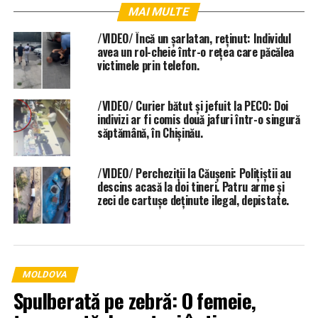
MAI MULTE
/VIDEO/ Încă un șarlatan, reținut: Individul
avea un rol-cheie într-o rețea care păcălea
victimele prin telefon.
/VIDEO/ Curier bătut și jefuit la PECO: Doi
indivizi ar fi comis două jafuri într-o singură
săptămână, în Chișinău.
/VIDEO/ Percheziții la Căușeni: Polițiștii au
descins acasă la doi tineri. Patru arme și
zeci de cartușe deținute ilegal, depistate.
MOLDOVA
Spulberată pe zebră: O femeie,