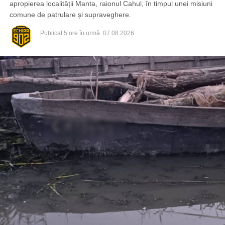
apropierea localității Manta, raionul Cahul, în timpul unei misiuni
comune de patrulare și supraveghere.
Publicat
5 ore în urmă
07.08.2026
Din fericire, nimeni nu a avut de suferit, iar reprezentanții
comunității au mulțumit atât pompierilor din Drochia, cât și
localnicilor care au intervenit prompt și au contribuit la
limitarea pagubelor.