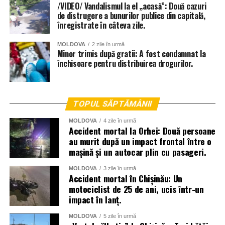
/VIDEO/ Vandalismul la el „acasă”: Două cazuri
de distrugere a bunurilor publice din capitală,
înregistrate în câteva zile.
MOLDOVA
2 zile în urmă
Minor trimis după gratii: A fost condamnat la
închisoare pentru distribuirea drogurilor.
TOPUL SĂPTĂMÂNII
MOLDOVA
4 zile în urmă
Accident mortal la Orhei: Două persoane
au murit după un impact frontal între o
mașină și un autocar plin cu pasageri.
MOLDOVA
3 zile în urmă
Accident mortal în Chișinău: Un
motociclist de 25 de ani, ucis într-un
impact în lanț.
MOLDOVA
5 zile în urmă