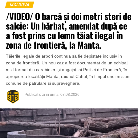
MOLDOVA
/VIDEO/ O barcă și doi metri steri de
salcie: Un bărbat, amendat după ce
a fost prins cu lemn tăiat ilegal în
zona de frontieră, la Manta.
Tăierile ilegale de arbori continuă să fie depistate inclusiv în
zona de frontieră. Un nou caz a fost documentat de un echipaj
mixt format din carabinieri și angajați ai Poliției de Frontieră, în
apropierea localității Manta, raionul Cahul, în timpul unei misiuni
comune de patrulare și supraveghere.
Publicat
o zi în urmă
07.08.2026
Din fericire, nimeni nu a avut de suferit, iar reprezentanții