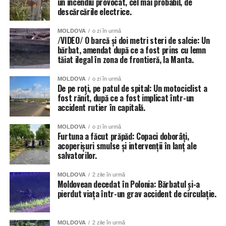
un incendiu provocat, cel mai probabil, de
descărcările electrice.
MOLDOVA
o zi în urmă
/VIDEO/ O barcă și doi metri steri de salcie: Un
bărbat, amendat după ce a fost prins cu lemn
tăiat ilegal în zona de frontieră, la Manta.
MOLDOVA
o zi în urmă
De pe roți, pe patul de spital: Un motociclist a
fost rănit, după ce a fost implicat într-un
accident rutier în capitală.
MOLDOVA
o zi în urmă
Furtuna a făcut prăpăd: Copaci doborâți,
acoperișuri smulse și intervenții în lanț ale
salvatorilor.
MOLDOVA
2 zile în urmă
Moldovean decedat în Polonia: Bărbatul și-a
pierdut viața într-un grav accident de circulație.
MOLDOVA
2 zile în urmă