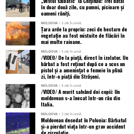
„Vestul sălbatic” la Chișinău: Trei bătăi
în doar două zile, cu pumni, picioare și
oameni răniți.
MOLDOVA
5 zile în urmă
Țara arde la propriu: zeci de hectare de
vegetație au fost mistuite de flăcări în
mai multe raioane.
MOLDOVA
5 zile în urmă
/VIDEO/ De la piață, direct în izolator. Un
bărbat a fost reținut după ce a scos un
pistol și a amenințat o femeie în plină
zi, într-o piață din Strășeni.
MOLDOVA
5 zile în urmă
/VIDEO/ A murit salvând doi copii: Un
moldovean s-a înecat într-un râu din
Italia.
MOLDOVA
2 zile în urmă
Moldovean decedat în Polonia: Bărbatul
și-a pierdut viața într-un grav accident
de circulație.