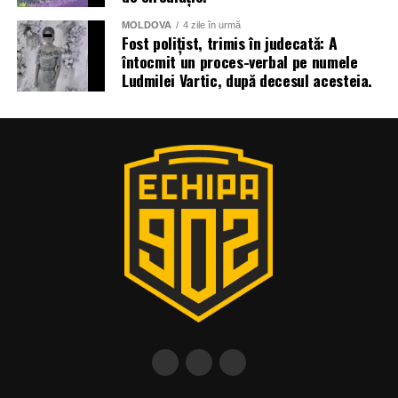
MOLDOVA
4 zile în urmă
Fost polițist, trimis în judecată: A
întocmit un proces-verbal pe numele
Ludmilei Vartic, după decesul acesteia.