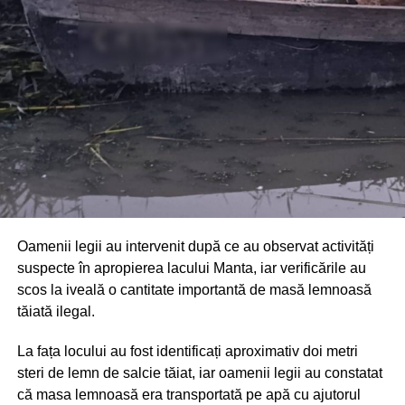
comunității au mulțumit atât pompierilor din Drochia, cât și
localnicilor care au intervenit prompt și au contribuit la
limitarea pagubelor.
Oamenii legii au intervenit după ce au observat activități
suspecte în apropierea lacului Manta, iar verificările au
scos la iveală o cantitate importantă de masă lemnoasă
tăiată ilegal.
La fața locului au fost identificați aproximativ doi metri
steri de lemn de salcie tăiat, iar oamenii legii au constatat
că masa lemnoasă era transportată pe apă cu ajutorul