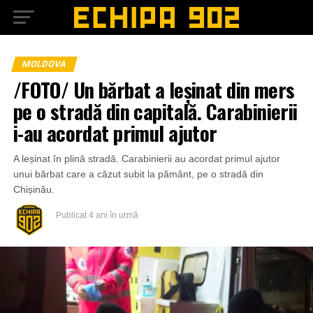
MOLDOVA
/FOTO/ Un bărbat a leșinat din mers
pe o stradă din capitală. Carabinierii
i-au acordat primul ajutor
A leșinat în plină stradă. Carabinierii au acordat primul ajutor
unui bărbat care a căzut subit la pământ, pe o stradă din
Chișinău.
Publicat
4 ani în urmă