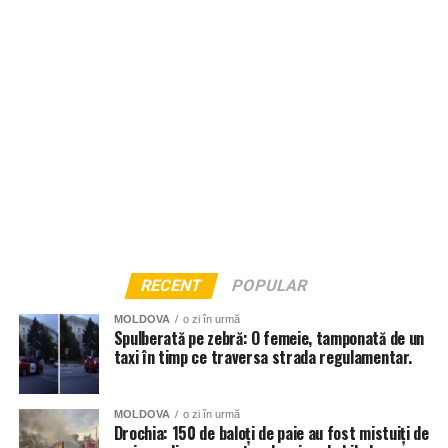
RECENT
POPULAR
MOLDOVA
o zi în urmă
Spulberată pe zebră: O femeie, tamponată de un
taxi în timp ce traversa strada regulamentar.
MOLDOVA
o zi în urmă
Drochia: 150 de baloți de paie au fost mistuiți de