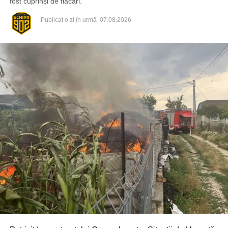
fost cuprinși de flăcări.
Publicat
o zi în urmă
07.08.2026