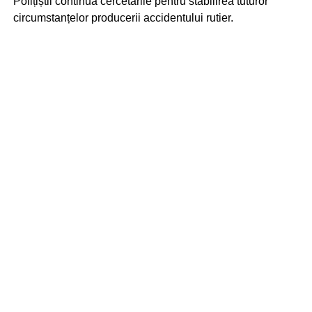
Polițiștii continuă cercetările pentru stabilirea tuturor
circumstanțelor producerii accidentului rutier.