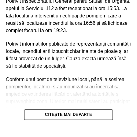
Potrivit Inspectoratului General pentru Situații de Urgență,
apelul la Serviciul 112 a fost recepționat la ora 15:53. La
fața locului a intervenit un echipaj de pompieri, care a
reușit să localizeze incendiul la ora 16:56 și să lichideze
complet focarul la ora 19:23.
Potrivit informațiilor publicate de reprezentanții comunității
locale, incendiul ar fi izbucnit chiar înainte de ploaie și ar
fi fost provocat de un fulger. Cauza exactă urmează însă
să fie stabilită de specialiști.
Conform unui post de televiziune local, până la sosirea
pompierilor, localnicii s-au mobilizat și au încercat să
împiedice extinderea flăcărilor, alertând autoritățile și
supraveghind zona. Ulterior, mai mulți săteni au participat
la intervenție, punând la dispoziția salvatorilor tehnică
CITEȘTE MAI DEPARTE
agricolă și transportând apă pentru stingerea incendiului.