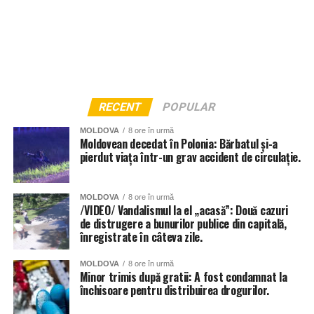
RECENT
POPULAR
MOLDOVA
8 ore în urmă
Moldovean decedat în Polonia: Bărbatul și-a
pierdut viața într-un grav accident de circulație.
MOLDOVA
8 ore în urmă
/VIDEO/ Vandalismul la el „acasă”: Două cazuri
de distrugere a bunurilor publice din capitală,
înregistrate în câteva zile.
MOLDOVA
8 ore în urmă
Minor trimis după gratii: A fost condamnat la
închisoare pentru distribuirea drogurilor.
Și instituțiile de învățământ din Chișinău au fost grav