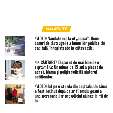
MAI MULTE
/VIDEO/ Vandalismul la el „acasă”: Două
cazuri de distrugere a bunurilor publice din
capitală, înregistrate în câteva zile.
/ÎN CĂUTARE/ Dispărut de mai bine de o
săptămână: Un minor de 15 ani a plecat de
acasă. Mama și poliția solicită ajutorul
cetățenilor.
/VIDEO/Jaf pe o stradă din capitală. Un tânăr
a fost reținut după ce ar fi smuls geanta
unei persoane, iar prejudiciul ajunge la mii de
lei.