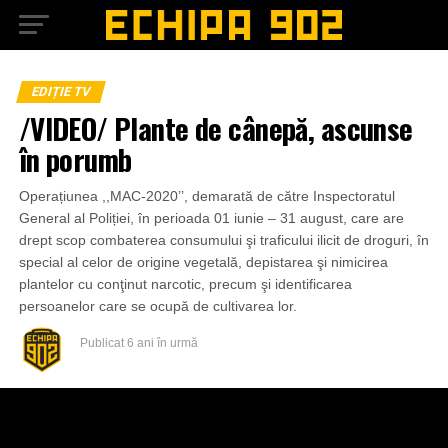
EDIȚIE TV
/VIDEO/ Plante de cânepă, ascunse
în porumb
Operațiunea ,,MAC-2020’’, demarată de către Inspectoratul
General al Poliției, în perioada 01 iunie – 31 august, care are
drept scop combaterea consumului şi traficului ilicit de droguri, în
special al celor de origine vegetală, depistarea şi nimicirea
plantelor cu conţinut narcotic, precum şi identificarea
persoanelor care se ocupă de cultivarea lor.
Publicat
6 ani în urmă