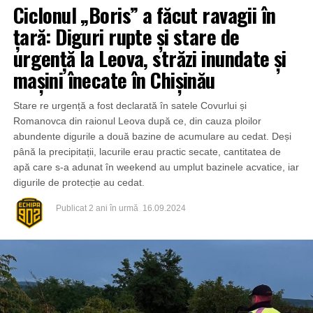
Ciclonul „Boris” a făcut ravagii în
țară: Diguri rupte și stare de
urgență la Leova, străzi inundate și
mașini înecate în Chișinău
Stare re urgență a fost declarată în satele Covurlui și
Romanovca din raionul Leova după ce, din cauza ploilor
abundente digurile a două bazine de acumulare au cedat. Deși
până la precipitații, lacurile erau practic secate, cantitatea de
apă care s-a adunat în weekend au umplut bazinele acvatice, iar
digurile de protecție au cedat.
Publicat
2 ani în urmă
16.09.2024