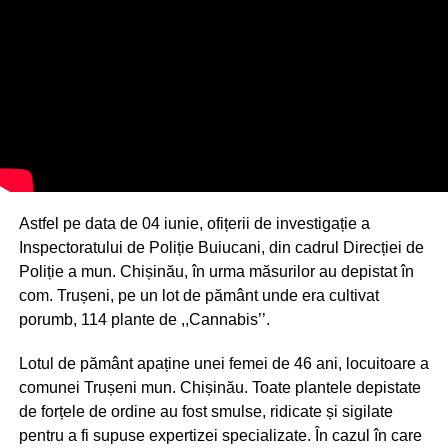
Astfel pe data de 04 iunie, ofițerii de investigație a
Inspectoratului de Poliție Buiucani, din cadrul Direcției de
Poliție a mun. Chișinău, în urma măsurilor au depistat în
com. Trușeni, pe un lot de pământ unde era cultivat
porumb, 114 plante de ,,Cannabis’’.
Lotul de pământ apaține unei femei de 46 ani, locuitoare a
comunei Trușeni mun. Chișinău. Toate plantele depistate
de forțele de ordine au fost smulse, ridicate și sigilate
pentru a fi supuse expertizei specializate. În cazul în care