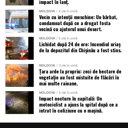
impact în lanț.
MOLDOVA
6 zile în urmă
Vecin cu intenții meschine: Un bărbat,
condamnat după ce a drogat fosta
vecină cu ajutorul unui desert.
MOLDOVA
6 zile în urmă
Lichidat după 24 de ore: Incendiul uriaș
de la depozitul din Chișinău a fost stins.
MOLDOVA
3 zile în urmă
Țara arde la propriu: zeci de hectare de
vegetație au fost mistuite de flăcări în
mai multe raioane.
MOLDOVA
6 zile în urmă
Impact nocturn în capitală: Un
motociclist a ajuns la spital după ce a
intrat în coliziune cu o mașină.