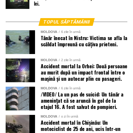
lei.
TOPUL SĂPTĂMÂNII
MOLDOVA
6 zile în urmă
Tânăr înecat în Nistru: Victima se afla la
scăldat împreună cu câțiva prieteni.
MOLDOVA
2 zile în urmă
Accident mortal la Orhei: Două persoane
au murit după un impact frontal între o
mașină și un autocar plin cu pasageri.
La lichidarea consecințelor intemperiilor sunt antrenați
MOLDOVA
6 zile în urmă
aproape două mii de angajați ai Ministerului Afacerilor
/VIDEO/ La un pas de suicid: Un tânăr a
amenințat că se aruncă în gol de la
Interne, dar și toate serviciile specializate de nivel local,
etajul 16. A fost salvat de pompieri.
raional și național.
MOLDOVA
o zi în urmă
Menționăm că meteorologii prognozează vreme instabilă
Accident mortal în Chișinău: Un
și pentru următoarele zile.
motociclist de 25 de ani, ucis într-un