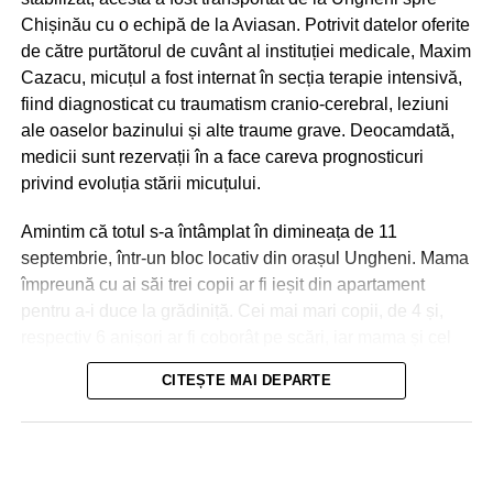
Chișinău cu o echipă de la Aviasan. Potrivit datelor oferite
de către purtătorul de cuvânt al instituției medicale, Maxim
Cazacu, micuțul a fost internat în secția terapie intensivă,
fiind diagnosticat cu traumatism cranio-cerebral, leziuni
ale oaselor bazinului și alte traume grave. Deocamdată,
medicii sunt rezervații în a face careva prognosticuri
privind evoluția stării micuțului.
Amintim că totul s-a întâmplat în dimineața de 11
septembrie, într-un bloc locativ din orașul Ungheni. Mama
împreună cu ai săi trei copii ar fi ieșit din apartament
pentru a-i duce la grădiniță. Cei mai mari copii, de 4 și,
respectiv 6 anișori ar fi coborât pe scări, iar mama și cel
de-al treilea micuț, de 2 ani, urmau să meargă cu
CITEȘTE MAI DEPARTE
ascensorul. La ușile deschise ale liftului, mama a reușit
Nici în Chișinău situația nu a fost una mai bună. Aici
să împingă doar partea din fața a căruciorului în care se
drumurile s-au transformat în râuri, iar trecătorii au fost
afla micuțul, și s-a întors pentru a lua o pungă, moment în
nevoiți să meargă prin apa care le ajungea până la
care ușile s-au închis! Copilul a căzut în gol, în tunelul
genunchi. În unele cazuri, oamenii erau luați, la propriu,