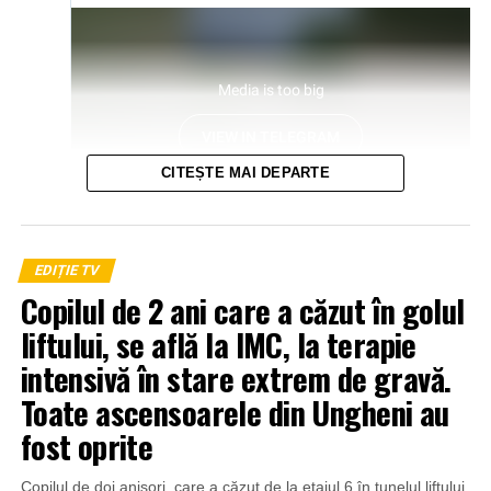
CITEȘTE MAI DEPARTE
EDIȚIE TV
Copilul de 2 ani care a căzut în golul
liftului, se află la IMC, la terapie
intensivă în stare extrem de gravă.
Toate ascensoarele din Ungheni au
fost oprite
Copilul de doi anișori, care a căzut de la etajul 6 în tunelul liftului