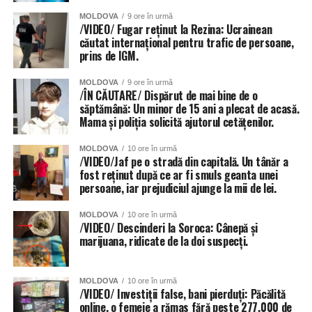
afectate de ploi, anunță Primăria capitalei. 56 de școli și
MOLDOVA
9 ore în urmă
grădinițe din sectoarele Botanica, Buiucani, Centru și
/VIDEO/ Fugar reținut la Rezina: Ucrainean
căutat internațional pentru trafic de persoane,
Râșcani. Totuși autoritățile dau asigurări că situația va fi
prins de IGM.
remediată în cel mai scurt timp.
MOLDOVA
9 ore în urmă
Inundat a fost și teatrul de Operă și Balet Maria Bieșu, sub
/ÎN CĂUTARE/ Dispărut de mai bine de o
presiunea apei de pe acoperiș, au cedat două țevi.
săptămână: Un minor de 15 ani a plecat de acasă.
Mama și poliția solicită ajutorul cetățenilor.
Inundate au fost și trecerile subterane de pietoni, dar și
MOLDOVA
10 ore în urmă
parcările amenajate în subsolurile blocurilor locative.
/VIDEO/Jaf pe o stradă din capitală. Un tânăr a
fost reținut după ce ar fi smuls geanta unei
persoane, iar prejudiciul ajunge la mii de lei.
MOLDOVA
10 ore în urmă
/VIDEO/ Descinderi la Soroca: Cânepă și
marijuana, ridicate de la doi suspecți.
MOLDOVA
10 ore în urmă
/VIDEO/ Investiții false, bani pierduți: Păcălită
online, o femeie a rămas fără peste 277.000 de