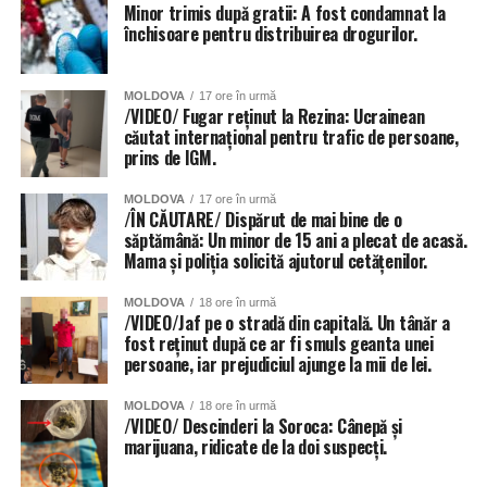
Minor trimis după gratii: A fost condamnat la
închisoare pentru distribuirea drogurilor.
Și instituțiile de învățământ din Chișinău au fost grav
afectate de ploi, anunță Primăria capitalei. 56 de școli și
MOLDOVA
17 ore în urmă
grădinițe din sectoarele Botanica, Buiucani, Centru și
/VIDEO/ Fugar reținut la Rezina: Ucrainean
căutat internațional pentru trafic de persoane,
Râșcani. Totuși autoritățile dau asigurări că situația va fi
prins de IGM.
remediată în cel mai scurt timp.
MOLDOVA
17 ore în urmă
Inundat a fost și teatrul de Operă și Balet Maria Bieșu, sub
/ÎN CĂUTARE/ Dispărut de mai bine de o
presiunea apei de pe acoperiș, au cedat două țevi.
săptămână: Un minor de 15 ani a plecat de acasă.
Mama și poliția solicită ajutorul cetățenilor.
Inundate au fost și trecerile subterane de pietoni, dar și
MOLDOVA
18 ore în urmă
parcările amenajate în subsolurile blocurilor locative.
/VIDEO/Jaf pe o stradă din capitală. Un tânăr a
fost reținut după ce ar fi smuls geanta unei
persoane, iar prejudiciul ajunge la mii de lei.
MOLDOVA
18 ore în urmă
/VIDEO/ Descinderi la Soroca: Cânepă și
marijuana, ridicate de la doi suspecți.