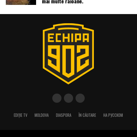
mai multe raioane.
EDIȚIE TV
MOLDOVA
DIASPORA
ÎN CĂUTARE
НА РУССКОМ