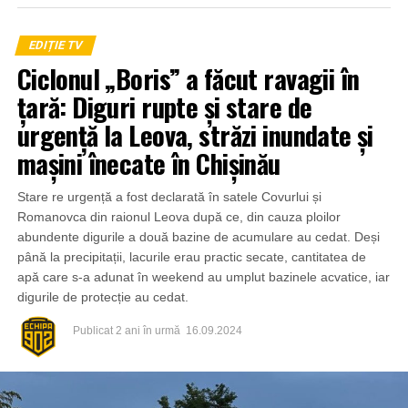
EDIȚIE TV
Ciclonul „Boris” a făcut ravagii în
țară: Diguri rupte și stare de
urgență la Leova, străzi inundate și
mașini înecate în Chișinău
Stare re urgență a fost declarată în satele Covurlui și
Romanovca din raionul Leova după ce, din cauza ploilor
abundente digurile a două bazine de acumulare au cedat. Deși
până la precipitații, lacurile erau practic secate, cantitatea de
apă care s-a adunat în weekend au umplut bazinele acvatice, iar
digurile de protecție au cedat.
Publicat
2 ani în urmă
16.09.2024