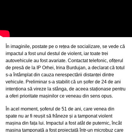
În imaginile, postate pe o rețea de socializare, se vede că
impactul a fost unul destul de violent, iar toate trei
autovehicule au fost avariate. Contactat telefonic, ofițerul
de presă de la IP Orhei, Irina Burdujan, a declarat că totul
s-a întâmplat din cauza nerespectării distanței dintre
vehicule. Preliminar s-a stabilit că un șofer de 24 de ani
intenționa să vireze la stânga, de aceea staționase pentru
a oferi prioritate mașinilor ce veneau din sens opus.
În acel moment, șoferul de 51 de ani, care venea din
spate nu ar fi reușit să frâneze și a tamponat violent
mașina din fața lui. Impactul a fost atât de puternic, încât
mașina tamponată a fost proiectată într-un microbuz care