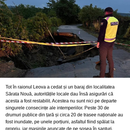
Tot în raionul Leova a cedat și un baraj din localitatea
Sărata Nouă, autoritățile locale dau însă asigurări că
acesta a fost restabilit. Acestea nu sunt nici pe departe
singurele consecințe ale intemperiilor. Peste 30 de
drumuri publice din țară și circa 20 de trasee naționale au
fost inundate, pe unele porțiuni, asfaltul fiind spălat la
propriu, iar mașinile aruncate de pe șosea în șanțuri.