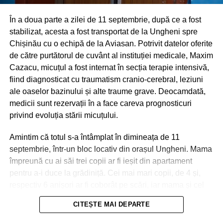
În a doua parte a zilei de 11 septembrie, după ce a fost
stabilizat, acesta a fost transportat de la Ungheni spre
Chișinău cu o echipă de la Aviasan. Potrivit datelor oferite
de către purtătorul de cuvânt al instituției medicale, Maxim
Cazacu, micuțul a fost internat în secția terapie intensivă,
fiind diagnosticat cu traumatism cranio-cerebral, leziuni
ale oaselor bazinului și alte traume grave. Deocamdată,
medicii sunt rezervații în a face careva prognosticuri
privind evoluția stării micuțului.
Amintim că totul s-a întâmplat în dimineața de 11
septembrie, într-un bloc locativ din orașul Ungheni. Mama
împreună cu ai săi trei copii ar fi ieșit din apartament
pentru a-i duce la grădiniță. Cei mai mari copii, de 4 și,
respectiv 6 anișori ar fi coborât pe scări, iar mama și cel
de-al treilea micuț, de 2 ani, urmau să meargă cu
CITEȘTE MAI DEPARTE
ascensorul. La ușile deschise ale liftului, mama a reușit
Nici în Chișinău situația nu a fost una mai bună. Aici
să împingă doar partea din fața a căruciorului în care se