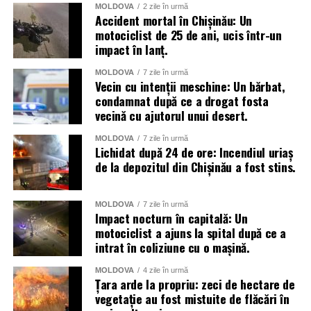
MOLDOVA
2 zile în urmă
Menționăm că meteorologii prognozează vreme instabilă
Accident mortal în Chișinău: Un
și pentru următoarele zile.
motociclist de 25 de ani, ucis într-un
impact în lanț.
MOLDOVA
7 zile în urmă
Vecin cu intenții meschine: Un bărbat,
condamnat după ce a drogat fosta
vecină cu ajutorul unui desert.
MOLDOVA
7 zile în urmă
Lichidat după 24 de ore: Incendiul uriaș
de la depozitul din Chișinău a fost stins.
MOLDOVA
7 zile în urmă
Impact nocturn în capitală: Un
motociclist a ajuns la spital după ce a
intrat în coliziune cu o mașină.
MOLDOVA
4 zile în urmă
Țara arde la propriu: zeci de hectare de
vegetație au fost mistuite de flăcări în