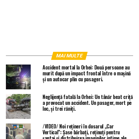
MAI MULTE
Accident mortal la Orhei: Două persoane au
murit după un impact frontal între o mașină
și un autocar plin cu pasageri.
Neglijență fatală la Orhei: Un tânăr beat criță
a provocat un accident. Un pasager, mort pe
loc, și trei răniți.
/VIDEO/ Noi rețineri în dosarul „Car
Vertical”: Șase bărbați, reținuți pentru
șantaj și distribuirea imaginilor intime ale