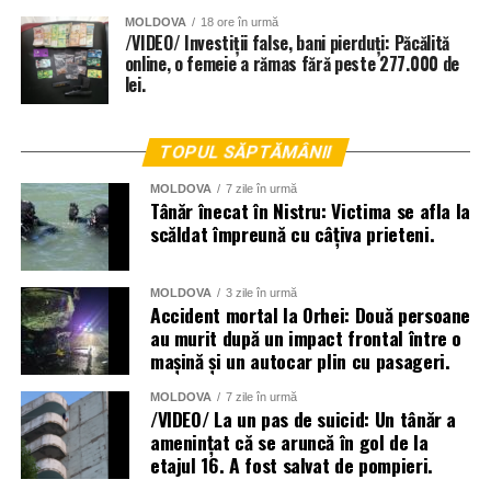
MOLDOVA
18 ore în urmă
/VIDEO/ Investiții false, bani pierduți: Păcălită
online, o femeie a rămas fără peste 277.000 de
lei.
TOPUL SĂPTĂMÂNII
MOLDOVA
7 zile în urmă
Tânăr înecat în Nistru: Victima se afla la
scăldat împreună cu câțiva prieteni.
MOLDOVA
3 zile în urmă
Accident mortal la Orhei: Două persoane
au murit după un impact frontal între o
mașină și un autocar plin cu pasageri.
La lichidarea consecințelor intemperiilor sunt antrenați
MOLDOVA
7 zile în urmă
aproape două mii de angajați ai Ministerului Afacerilor
/VIDEO/ La un pas de suicid: Un tânăr a
amenințat că se aruncă în gol de la
Interne, dar și toate serviciile specializate de nivel local,
etajul 16. A fost salvat de pompieri.
raional și național.