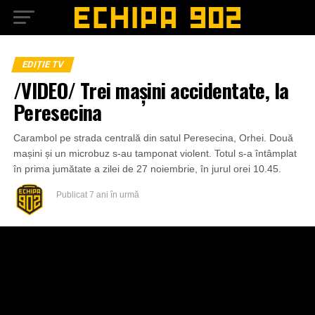
EDIȚIE TV
/VIDEO/ Trei mașini accidentate, la
Peresecina
Carambol pe strada centrală din satul Peresecina, Orhei. Două
mașini și un microbuz s-au tamponat violent. Totul s-a întâmplat
în prima jumătate a zilei de 27 noiembrie, în jurul orei 10.45.
Publicat
7 ani în urmă