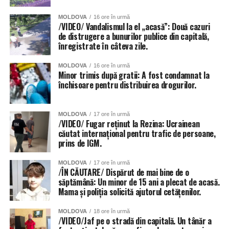
MOLDOVA
16 ore în urmă
/VIDEO/ Vandalismul la el „acasă”: Două cazuri
de distrugere a bunurilor publice din capitală,
înregistrate în câteva zile.
MOLDOVA
16 ore în urmă
Minor trimis după gratii: A fost condamnat la
închisoare pentru distribuirea drogurilor.
MOLDOVA
17 ore în urmă
/VIDEO/ Fugar reținut la Rezina: Ucrainean
căutat internațional pentru trafic de persoane,
prins de IGM.
MOLDOVA
17 ore în urmă
/ÎN CĂUTARE/ Dispărut de mai bine de o
săptămână: Un minor de 15 ani a plecat de acasă.
Mama și poliția solicită ajutorul cetățenilor.
MOLDOVA
18 ore în urmă
/VIDEO/Jaf pe o stradă din capitală. Un tânăr a