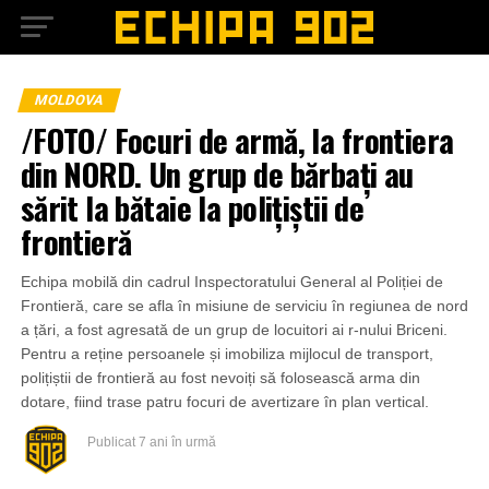
MOLDOVA
/FOTO/ Focuri de armă, la frontiera
din NORD. Un grup de bărbați au
sărit la bătaie la polițiștii de
frontieră
Echipa mobilă din cadrul Inspectoratului General al Poliției de
Frontieră, care se afla în misiune de serviciu în regiunea de nord
a țări, a fost agresată de un grup de locuitori ai r-nului Briceni.
Pentru a reține persoanele și imobiliza mijlocul de transport,
polițiștii de frontieră au fost nevoiți să folosească arma din
dotare, fiind trase patru focuri de avertizare în plan vertical.
Publicat
7 ani în urmă