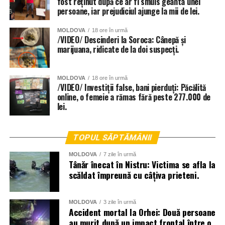
fost reținut după ce ar fi smuls geanta unei
persoane, iar prejudiciul ajunge la mii de lei.
MOLDOVA
18 ore în urmă
/VIDEO/ Descinderi la Soroca: Cânepă și
marijuana, ridicate de la doi suspecți.
MOLDOVA
18 ore în urmă
/VIDEO/ Investiții false, bani pierduți: Păcălită
online, o femeie a rămas fără peste 277.000 de
lei.
TOPUL SĂPTĂMÂNII
MOLDOVA
7 zile în urmă
Tânăr înecat în Nistru: Victima se afla la
scăldat împreună cu câțiva prieteni.
MOLDOVA
3 zile în urmă
Accident mortal la Orhei: Două persoane
au murit după un impact frontal între o