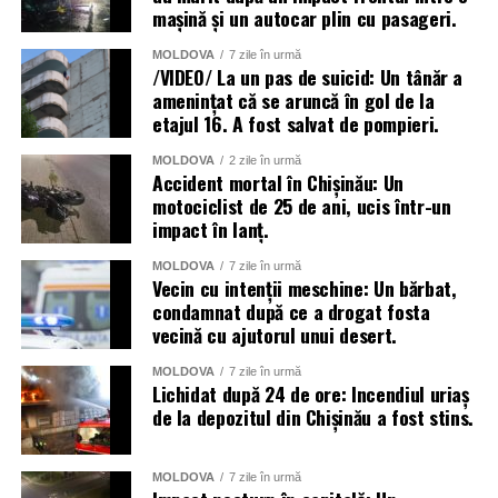
mașină și un autocar plin cu pasageri.
MOLDOVA
7 zile în urmă
/VIDEO/ La un pas de suicid: Un tânăr a
amenințat că se aruncă în gol de la
etajul 16. A fost salvat de pompieri.
MOLDOVA
2 zile în urmă
Accident mortal în Chișinău: Un
motociclist de 25 de ani, ucis într-un
impact în lanț.
MOLDOVA
7 zile în urmă
Vecin cu intenții meschine: Un bărbat,
condamnat după ce a drogat fosta
vecină cu ajutorul unui desert.
MOLDOVA
7 zile în urmă
Lichidat după 24 de ore: Incendiul uriaș
de la depozitul din Chișinău a fost stins.
MOLDOVA
7 zile în urmă