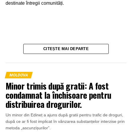
destinate întregii comunități.
CITEȘTE MAI DEPARTE
MOLDOVA
Minor trimis după gratii: A fost
condamnat la închisoare pentru
distribuirea drogurilor.
Un minor din Edineț a ajuns după gratii pentru trafic de droguri,
Un alt caz a fost surprins de camerele de supraveghere
după ce ar fi fost implicat în vânzarea substanțelor interzise prin
din pasajul subteran de pe strada Ciuflea, la intersecția cu
metoda „ascunzișurilor”.
bulevardul Ștefan cel Mare și Sfânt. Imaginile arată cum o