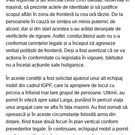
mașină, să prezinte actele de identitate și să justifice
scopul aflări în zona de frontieră la cea oră târzie. De la
persoanele în cauză se simțea un miros puternic de
alcool, dar și din start acestea s-au arătat deranjate de
verificările de rigoare. Astfel, conducătorul auto nu s-a
conformat cerințelor legale și a început să agreseze
verbal polițiștii de frontieră. Deși a fost avertizat că se va
acționa în conformitate cu legislația în vigoare, bărbatul
nu a încetat acțiunile sale huliganice.
În aceste condiții a fost solicitat ajutorul unui alt echipaj
mobil din cadrul IGPF, care la apropiere de locul cu
pricina a înfuriat mai tare grupul de persoane. Ultimii, au
pornit în viteză spre satul Larga, punând în pericol viața
unui angajat care se afla în fața mașinii. Au fost somați să
oprească și în aceste circumstanțe folosită arma din
dotare, fiind trase două focuri în plan vertical conform
prevederilor legale. În continuare, echipajul mobil a pornit