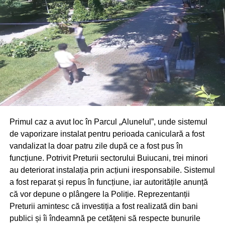
Poliția poloneză a deschis o anchetă și continuă
cercetările pentru a stabili cu exactitate circumstanțele în
care s-a produs tragedia.
Primul caz a avut loc în Parcul „Alunelul”, unde sistemul
de vaporizare instalat pentru perioada caniculară a fost
vandalizat la doar patru zile după ce a fost pus în
funcțiune. Potrivit Preturii sectorului Buiucani, trei minori
au deteriorat instalația prin acțiuni iresponsabile. Sistemul
a fost reparat și repus în funcțiune, iar autoritățile anunță
că vor depune o plângere la Poliție. Reprezentanții
Preturii amintesc că investiția a fost realizată din bani
publici și îi îndeamnă pe cetățeni să respecte bunurile