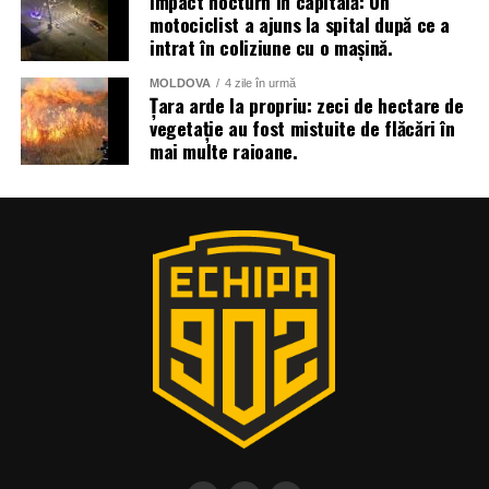
Impact nocturn în capitală: Un
motociclist a ajuns la spital după ce a
intrat în coliziune cu o mașină.
MOLDOVA
4 zile în urmă
Țara arde la propriu: zeci de hectare de
vegetație au fost mistuite de flăcări în
mai multe raioane.