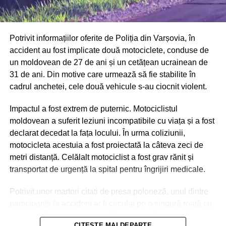
Potrivit informațiilor oferite de Poliția din Varșovia, în
accident au fost implicate două motociclete, conduse de
un moldovean de 27 de ani și un cetățean ucrainean de
31 de ani. Din motive care urmează să fie stabilite în
cadrul anchetei, cele două vehicule s-au ciocnit violent.
Impactul a fost extrem de puternic. Motociclistul
moldovean a suferit leziuni incompatibile cu viața și a fost
declarat decedat la fața locului. În urma coliziunii,
motocicleta acestuia a fost proiectată la câteva zeci de
metri distanță. Celălalt motociclist a fost grav rănit și
transportat de urgență la spital pentru îngrijiri medicale.
Potrivit unor martori citați de presa poloneză, unul dintre
participanții la accident ar fi circulat pe o singură roată cu
puțin timp înainte de impact. Deocamdată, această
CITEȘTE MAI DEPARTE