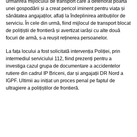
urmărirea mijlocului de transport care a deteriorat poarta
unei gospodării și a creat pericol iminent pentru viața și
sănătatea angajaților, aflați la îndeplinirea atribuțiilor de
serviciu. În cele din urmă, fiind mijlocul de transport blocat
de polițiștii de frontieră și avertizat iarăși cu alte două
focuri de armă, s-a reușit reținerea persoanelor.
La fața locului a fost solicitată intervenția Poliției, prin
intermediul serviciului 112, fiind prezenți pentru a
investiga cazul grupa de documentare a accidentelor
rutiere din cadrul IP Briceni, dar și angajații DR Nord a
IGPF. Ultimii au inițiat un proces penal pe faptul de
ultragiere a polițiștilor de frontieră.