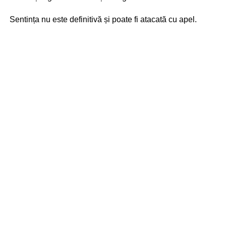
Sentința nu este definitivă și poate fi atacată cu apel.
Potrivit Codului Penal, deteriorarea intenționată a
bunurilor publice poate fi sancționată cu amendă de până
la 42.500 de lei, muncă neremunerată în folosul
comunității de până la 200 de ore sau, în funcție de
gravitatea prejudiciului și circumstanțele faptei, până la 1
an de închisoare.