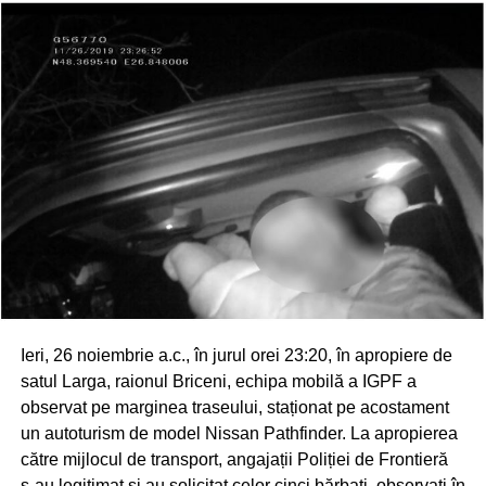
Ieri, 26 noiembrie a.c., în jurul orei 23:20, în apropiere de
satul Larga, raionul Briceni, echipa mobilă a IGPF a
observat pe marginea traseului, staționat pe acostament
un autoturism de model Nissan Pathfinder. La apropierea
către mijlocul de transport, angajații Poliției de Frontieră
s-au legitimat și au solicitat celor cinci bărbați, observați în