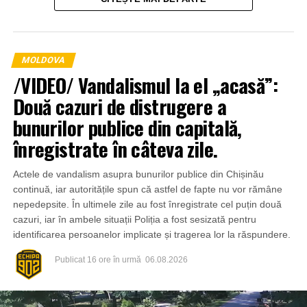
informație nu a fost confirmată oficial și face parte din
verificările efectuate de anchetatori.
MOLDOVA
/VIDEO/ Vandalismul la el „acasă”:
Două cazuri de distrugere a
bunurilor publice din capitală,
înregistrate în câteva zile.
Actele de vandalism asupra bunurilor publice din Chișinău
continuă, iar autoritățile spun că astfel de fapte nu vor rămâne
nepedepsite. În ultimele zile au fost înregistrate cel puțin două
cazuri, iar în ambele situații Poliția a fost sesizată pentru
identificarea persoanelor implicate și tragerea lor la răspundere.
Publicat
16 ore în urmă
06.08.2026