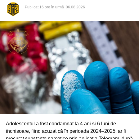
persoană deteriorează intenționat o cameră video, iar
Publicat
16 ore în urmă
06.08.2026
ulterior sunt distruse și mai multe plăci de teracotă de pe
peretele pasajului. Primăria Chișinău a sesizat organele
de drept, care urmează să stabilească toate
circumstanțele și identitatea persoanelor implicate.
Elementele deteriorate vor fi reparate în cel mai scurt timp.
Adolescentul a fost condamnat la 4 ani și 6 luni de
închisoare, fiind acuzat că în perioada 2024–2025, ar fi
procurat substanțe narcotice prin aplicația Telegram, după