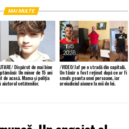
MAI MULTE
UTARE/ Dispărut de mai bine
/VIDEO/Jaf pe o stradă din capitală.
ăptămână: Un minor de 15 ani
Un tânăr a fost reținut după ce ar fi
at de acasă. Mama și poliția
smuls geanta unei persoane, iar
ă ajutorul cetățenilor.
prejudiciul ajunge la mii de lei.