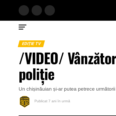
EDIȚIE TV
/VIDEO/ Vânzător
poliție
Un chișinăuian și-ar putea petrece următorii 
Publicat
7 ani în urmă