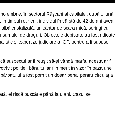
 noiembrie, în sectorul Râșcani al capitalei, după o lună
. În timpul reținerii, individul în vârstă de 42 de ani avea
 albă cristalizată, un cântar de scara mică, seringi cu
consumului de droguri. Obiectele depistate au fost ridicate
alistic și expertize judiciare a IGP, pentru a fi supuse
dacă suspectul ar fi reușit să-și vândă marfa, acesta ar fi
trivit poliției, bănuitul ar fi nimerit în vizor în baza unei
 bărbatului a fost pornit un dosar penal pentru circulația
tă, el riscă pușcărie până la 6 ani. Cazul se