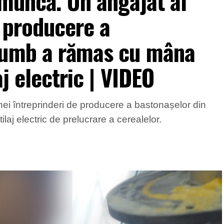
 muncă. Un angajat al
e producere a
rumb a rămas cu mâna
aj electric | VIDEO
nei întreprinderi de producere a bastonașelor din
aj electric de prelucrare a cerealelor.