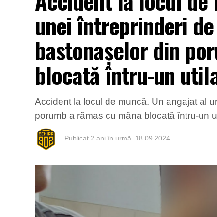
Accident la locul de
unei întreprinderi d
bastonașelor din po
blocată întru-un util
Accident la locul de muncă. Un angajat al u
porumb a rămas cu mâna blocată întru-un util
Publicat
2 ani în urmă
18.09.2024