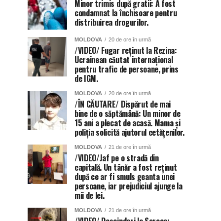
Minor trimis după gratii: A fost
condamnat la închisoare pentru
distribuirea drogurilor.
MOLDOVA
20 de ore în urmă
/VIDEO/ Fugar reținut la Rezina:
Ucrainean căutat internațional
pentru trafic de persoane, prins
de IGM.
MOLDOVA
20 de ore în urmă
/ÎN CĂUTARE/ Dispărut de mai
bine de o săptămână: Un minor de
15 ani a plecat de acasă. Mama și
poliția solicită ajutorul cetățenilor.
MOLDOVA
21 de ore în urmă
/VIDEO/Jaf pe o stradă din
capitală. Un tânăr a fost reținut
după ce ar fi smuls geanta unei
persoane, iar prejudiciul ajunge la
mii de lei.
MOLDOVA
21 de ore în urmă