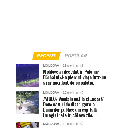
RECENT
POPULAR
MOLDOVA
19 ore în urmă
Moldovean decedat în Polonia:
Bărbatul și-a pierdut viața într-un
grav accident de circulație.
MOLDOVA
19 ore în urmă
/VIDEO/ Vandalismul la el „acasă”:
Două cazuri de distrugere a
bunurilor publice din capitală,
înregistrate în câteva zile.
MOLDOVA
19 ore în urmă