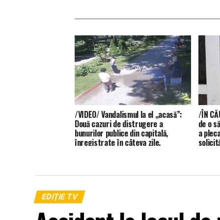
/VIDEO/ Vandalismul la el „acasă”:
/ÎN CĂ
Două cazuri de distrugere a
de o s
bunurilor publice din capitală,
a plec
înregistrate în câteva zile.
solicit
EDIȚIE TV