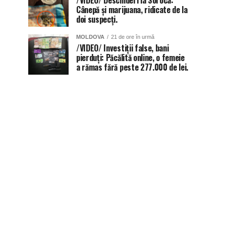
/VIDEO/ Descinderi la Soroca:
Cânepă și marijuana, ridicate de la
doi suspecți.
MOLDOVA
21 de ore în urmă
/VIDEO/ Investiții false, bani
pierduți: Păcălită online, o femeie
a rămas fără peste 277.000 de lei.