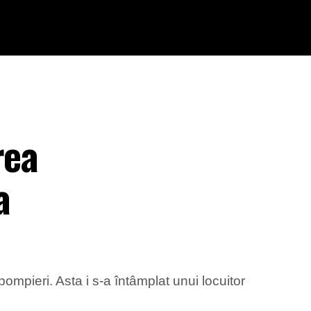
rea
a
ompieri. Asta i s-a întâmplat unui locuitor