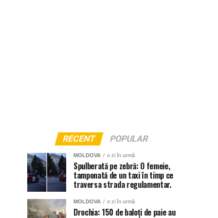
RECENT
POPULAR
MOLDOVA
o zi în urmă
Spulberată pe zebră: O femeie,
tamponată de un taxi în timp ce
traversa strada regulamentar.
MOLDOVA
o zi în urmă
Drochia: 150 de baloți de paie au