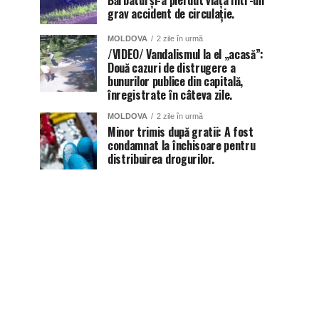
Bărbatul și-a pierdut viața într-un
grav accident de circulație.
MOLDOVA
2 zile în urmă
/VIDEO/ Vandalismul la el „acasă”:
Două cazuri de distrugere a
bunurilor publice din capitală,
înregistrate în câteva zile.
MOLDOVA
2 zile în urmă
Minor trimis după gratii: A fost
condamnat la închisoare pentru
distribuirea drogurilor.