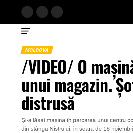
MOLDOVA
/VIDEO/ O mașină 
unui magazin. Șof
distrusă
Și-a lăsat mașina în parcarea unui centru com
din stânga Nistrului, în seara de 18 noiembrie