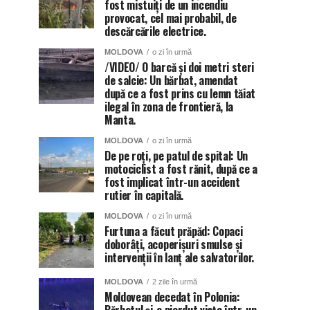
fost mistuiți de un incendiu
provocat, cel mai probabil, de
descărcările electrice.
MOLDOVA
o zi în urmă
/VIDEO/ O barcă și doi metri steri
de salcie: Un bărbat, amendat
după ce a fost prins cu lemn tăiat
ilegal în zona de frontieră, la
Manta.
MOLDOVA
o zi în urmă
De pe roți, pe patul de spital: Un
motociclist a fost rănit, după ce a
fost implicat într-un accident
rutier în capitală.
MOLDOVA
o zi în urmă
Furtuna a făcut prăpăd: Copaci
doborâți, acoperișuri smulse și
intervenții în lanț ale salvatorilor.
MOLDOVA
2 zile în urmă
Moldovean decedat în Polonia: