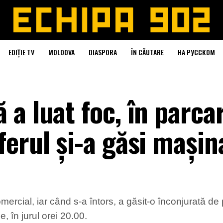
EDIȚIE TV
MOLDOVA
DIASPORA
ÎN CĂUTARE
НА РУССКОМ
a luat foc, în parca
erul și-a găsi mașin
ercial, iar când s-a întors, a găsit-o înconjurată de p
, în jurul orei 20.00.