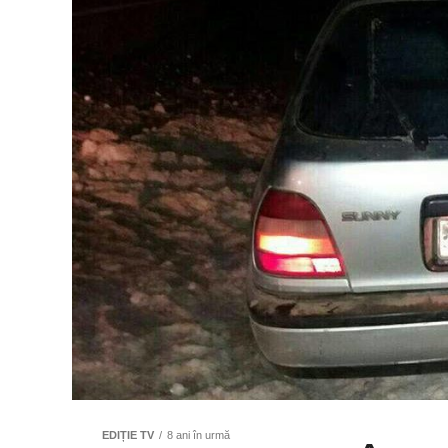
EDIȚIE TV
8 ani în urmă