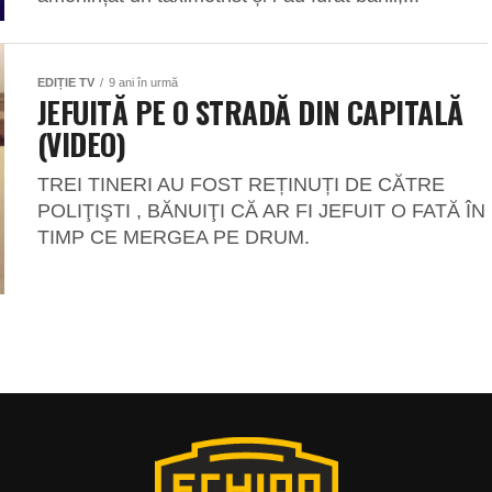
EDIȚIE TV
9 ani în urmă
JEFUITĂ PE O STRADĂ DIN CAPITALĂ
(VIDEO)
TREI TINERI AU FOST REȚINUȚI DE CĂTRE
POLIŢIŞTI , BĂNUIŢI CĂ AR FI JEFUIT O FATĂ ÎN
TIMP CE MERGEA PE DRUM.