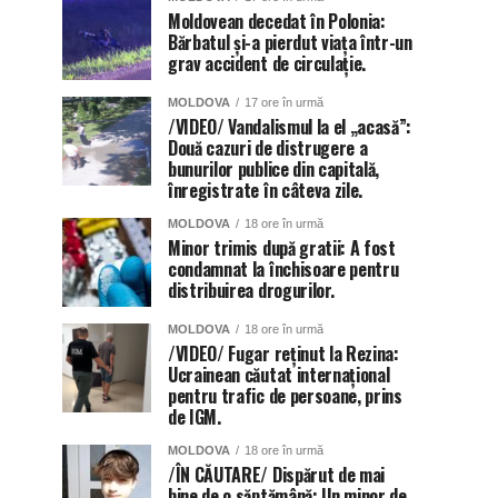
Moldovean decedat în Polonia:
Bărbatul și-a pierdut viața într-un
grav accident de circulație.
MOLDOVA
17 ore în urmă
/VIDEO/ Vandalismul la el „acasă”:
Două cazuri de distrugere a
bunurilor publice din capitală,
înregistrate în câteva zile.
MOLDOVA
18 ore în urmă
Minor trimis după gratii: A fost
condamnat la închisoare pentru
distribuirea drogurilor.
MOLDOVA
18 ore în urmă
/VIDEO/ Fugar reținut la Rezina:
Ucrainean căutat internațional
pentru trafic de persoane, prins
de IGM.
MOLDOVA
18 ore în urmă
/ÎN CĂUTARE/ Dispărut de mai
bine de o săptămână: Un minor de