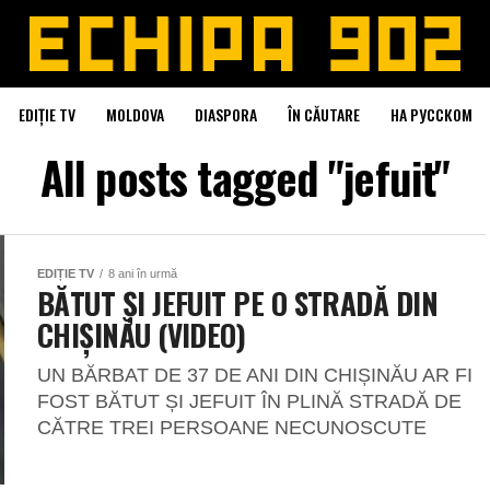
EDIȚIE TV
MOLDOVA
DIASPORA
ÎN CĂUTARE
НА РУССКОМ
All posts tagged "jefuit"
EDIȚIE TV
8 ani în urmă
BĂTUT ȘI JEFUIT PE O STRADĂ DIN
CHIȘINĂU (VIDEO)
UN BĂRBAT DE 37 DE ANI DIN CHIȘINĂU AR FI
FOST BĂTUT ȘI JEFUIT ÎN PLINĂ STRADĂ DE
CĂTRE TREI PERSOANE NECUNOSCUTE