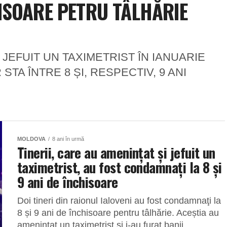
ISOARE PETRU TÂLHĂRIE
 JEFUIT UN TAXIMETRIST ÎN IANUARIE
STA ÎNTRE 8 ȘI, RESPECTIV, 9 ANI
MOLDOVA
8 ani în urmă
Tinerii, care au amenințat și jefuit un
taximetrist, au fost condamnați la 8 și
9 ani de închisoare
Doi tineri din raionul Ialoveni au fost condamnaţi la
8 și 9 ani de închisoare pentru tâlhărie. Aceștia au
amenințat un taximetrist și i-au furat banii,...