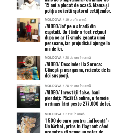
15 ani a plecat de acasă. Mama și
poliția solicită ajutorul cetățenilor.
MOLDOVA
19 ore în urmă
/VIDEO/Jaf pe o stradă din
capitală. Un tânăr a fost reținut
după ce ar fi smuls geanta unei
persoane, iar prejudiciul ajunge la
mii de lei.
MOLDOVA
20 de ore în urmă
/VIDEO/ Descinderi la Soroca:
Cânepă și marijuana, ridicate de la
doi suspecți.
MOLDOVA
20 de ore în urmă
/VIDEO/ Investiții false, bani
pierduți: Păcălită online, o femeie
a rămas fără peste 277.000 de lei.
MOLDOVA
2 zile în urmă
1 500 de euro pentru „influență”:
Un bărbat, prins în flagrant când
promitea să scape un șofer de