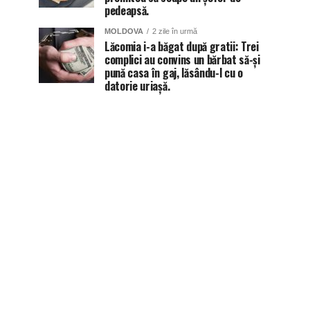
pedeapsă.
MOLDOVA
2 zile în urmă
Lăcomia i-a băgat după gratii: Trei
complici au convins un bărbat să-și
pună casa în gaj, lăsându-l cu o
datorie uriașă.