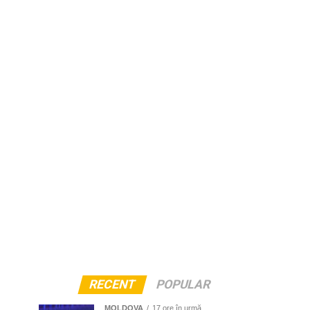
RECENT
POPULAR
MOLDOVA
17 ore în urmă