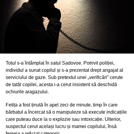
Totul s-a întâmplat în satul Sadovoe. Potrivit poliției,
individul a sunat copilul și s-a prezentat drept angajat al
serviciului de gaze. Sub pretextul unei „verificări” cerute
de tatăl copilei, acesta i-a cerut insistent să deschidă
ochiurile aragazului.
Fetița a fost ținută în apel zeci de minute, timp în care
bărbatul a încercat să o manipuleze să execute indicațiile
care puteau duce la o explozie sau intoxicație. Ulterior,
suspectul cerut același lucru și mamei copilului, însă
femeia a refuzat categoric.