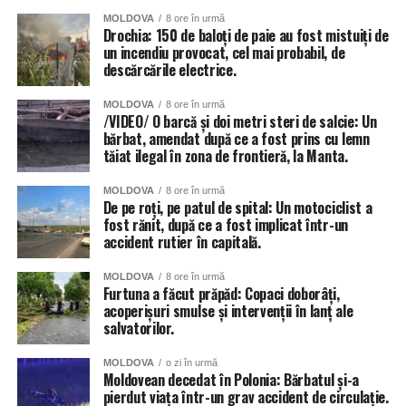
MOLDOVA
8 ore în urmă
Drochia: 150 de baloți de paie au fost mistuiți de
un incendiu provocat, cel mai probabil, de
descărcările electrice.
MOLDOVA
8 ore în urmă
/VIDEO/ O barcă și doi metri steri de salcie: Un
bărbat, amendat după ce a fost prins cu lemn
tăiat ilegal în zona de frontieră, la Manta.
MOLDOVA
8 ore în urmă
De pe roți, pe patul de spital: Un motociclist a
fost rănit, după ce a fost implicat într-un
accident rutier în capitală.
MOLDOVA
8 ore în urmă
Furtuna a făcut prăpăd: Copaci doborâți,
acoperișuri smulse și intervenții în lanț ale
salvatorilor.
MOLDOVA
o zi în urmă
Moldovean decedat în Polonia: Bărbatul și-a
pierdut viața într-un grav accident de circulație.