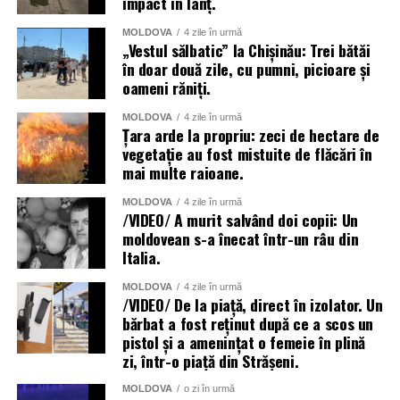
impact în lanț.
MOLDOVA
4 zile în urmă
„Vestul sălbatic” la Chișinău: Trei bătăi
în doar două zile, cu pumni, picioare și
oameni răniți.
MOLDOVA
4 zile în urmă
Țara arde la propriu: zeci de hectare de
vegetație au fost mistuite de flăcări în
mai multe raioane.
MOLDOVA
4 zile în urmă
/VIDEO/ A murit salvând doi copii: Un
moldovean s-a înecat într-un râu din
Italia.
MOLDOVA
4 zile în urmă
/VIDEO/ De la piață, direct în izolator. Un
bărbat a fost reținut după ce a scos un
pistol și a amenințat o femeie în plină
zi, într-o piață din Strășeni.
MOLDOVA
o zi în urmă