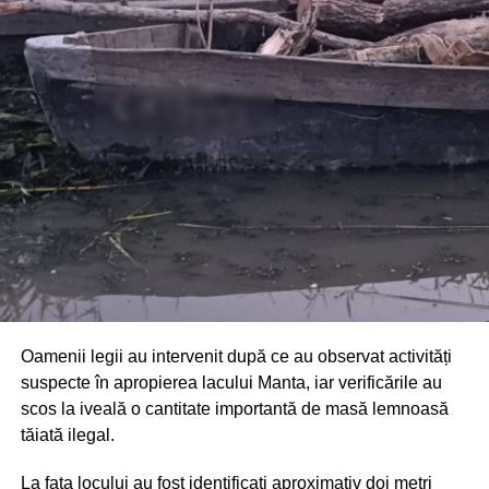
Din fericire, nimeni nu a avut de suferit, iar reprezentanții
comunității au mulțumit atât pompierilor din Drochia, cât și
localnicilor care au intervenit prompt și au contribuit la
limitarea pagubelor.
Oamenii legii au intervenit după ce au observat activități
suspecte în apropierea lacului Manta, iar verificările au
scos la iveală o cantitate importantă de masă lemnoasă
tăiată ilegal.
La fața locului au fost identificați aproximativ doi metri