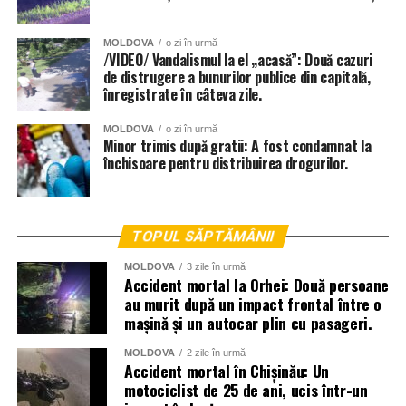
MOLDOVA
o zi în urmă
/VIDEO/ Vandalismul la el „acasă”: Două cazuri
de distrugere a bunurilor publice din capitală,
înregistrate în câteva zile.
MOLDOVA
o zi în urmă
Minor trimis după gratii: A fost condamnat la
închisoare pentru distribuirea drogurilor.
TOPUL SĂPTĂMÂNII
MOLDOVA
3 zile în urmă
Accident mortal la Orhei: Două persoane
au murit după un impact frontal între o
mașină și un autocar plin cu pasageri.
MOLDOVA
2 zile în urmă
Accident mortal în Chișinău: Un
motociclist de 25 de ani, ucis într-un