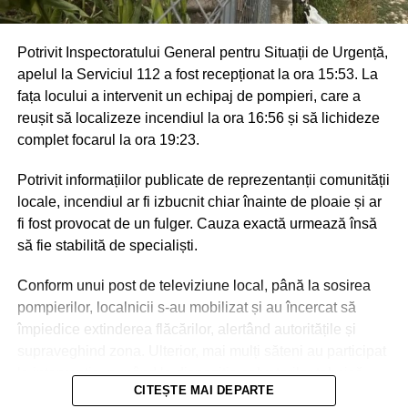
Potrivit Inspectoratului General pentru Situații de Urgență,
apelul la Serviciul 112 a fost recepționat la ora 15:53. La
fața locului a intervenit un echipaj de pompieri, care a
reușit să localizeze incendiul la ora 16:56 și să lichideze
complet focarul la ora 19:23.
Potrivit informațiilor publicate de reprezentanții comunității
locale, incendiul ar fi izbucnit chiar înainte de ploaie și ar
fi fost provocat de un fulger. Cauza exactă urmează însă
să fie stabilită de specialiști.
Conform unui post de televiziune local, până la sosirea
pompierilor, localnicii s-au mobilizat și au încercat să
împiedice extinderea flăcărilor, alertând autoritățile și
supraveghind zona. Ulterior, mai mulți săteni au participat
la intervenție, punând la dispoziția salvatorilor tehnică
CITEȘTE MAI DEPARTE
agricolă și transportând apă pentru stingerea incendiului.