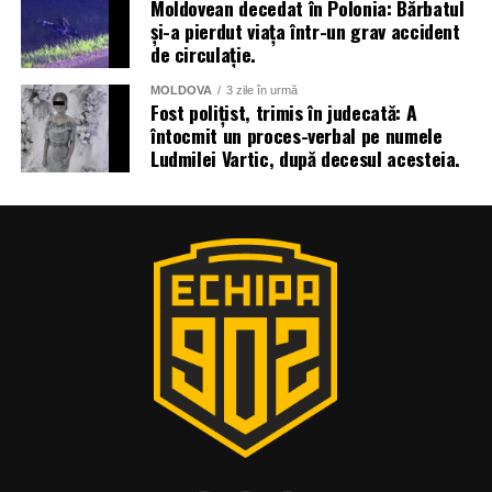
Moldovean decedat în Polonia: Bărbatul
și-a pierdut viața într-un grav accident
de circulație.
MOLDOVA
3 zile în urmă
Fost polițist, trimis în judecată: A
întocmit un proces-verbal pe numele
Ludmilei Vartic, după decesul acesteia.