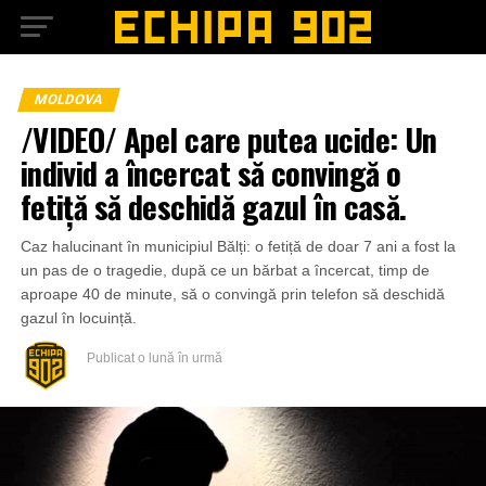
MOLDOVA
/VIDEO/ Apel care putea ucide: Un
individ a încercat să convingă o
fetiță să deschidă gazul în casă.
Caz halucinant în municipiul Bălți: o fetiță de doar 7 ani a fost la
un pas de o tragedie, după ce un bărbat a încercat, timp de
aproape 40 de minute, să o convingă prin telefon să deschidă
gazul în locuință.
Publicat
o lună în urmă