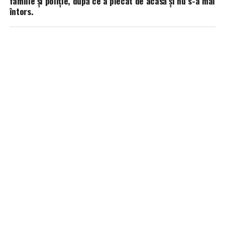
familie și poliție, după ce a plecat de acasă și nu s-a mai
întors.