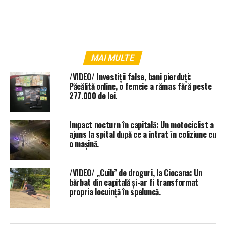
MAI MULTE
/VIDEO/ Investiții false, bani pierduți:
Păcălită online, o femeie a rămas fără peste
277.000 de lei.
Impact nocturn în capitală: Un motociclist a
ajuns la spital după ce a intrat în coliziune cu
o mașină.
/VIDEO/ „Cuib” de droguri, la Ciocana: Un
bărbat din capitală și-ar fi transformat
propria locuință în speluncă.