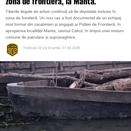
zona de frontieră, la Manta.
Tăierile ilegale de arbori continuă să fie depistate inclusiv în
zona de frontieră. Un nou caz a fost documentat de un echipaj
mixt format din carabinieri și angajați ai Poliției de Frontieră, în
apropierea localității Manta, raionul Cahul, în timpul unei misiuni
comune de patrulare și supraveghere.
Publicat
18 ore în urmă
07.08.2026
Din fericire, nimeni nu a avut de suferit, iar reprezentanții
comunității au mulțumit atât pompierilor din Drochia, cât și
localnicilor care au intervenit prompt și au contribuit la
limitarea pagubelor.