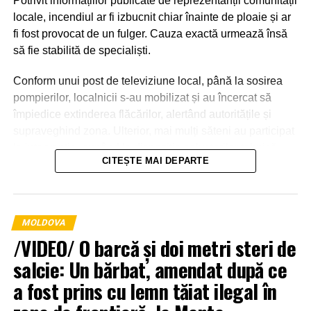
Potrivit informațiilor publicate de reprezentanții comunității
locale, incendiul ar fi izbucnit chiar înainte de ploaie și ar
fi fost provocat de un fulger. Cauza exactă urmează însă
să fie stabilită de specialiști.
Conform unui post de televiziune local, până la sosirea
pompierilor, localnicii s-au mobilizat și au încercat să
împiedice extinderea flăcărilor, alertând autoritățile și
supraveghind zona. Ulterior, mai mulți săteni au participat
la intervenție, punând la dispoziția salvatorilor tehnică
CITEȘTE MAI DEPARTE
agricolă și transportând apă pentru stingerea incendiului.
MOLDOVA
/VIDEO/ O barcă și doi metri steri de
salcie: Un bărbat, amendat după ce
a fost prins cu lemn tăiat ilegal în