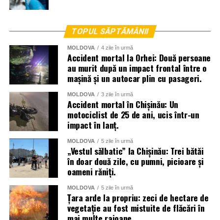
TOPUL SĂPTĂMÂNII
MOLDOVA
4 zile în urmă
Accident mortal la Orhei: Două persoane
au murit după un impact frontal între o
mașină și un autocar plin cu pasageri.
MOLDOVA
3 zile în urmă
Accident mortal în Chișinău: Un
motociclist de 25 de ani, ucis într-un
impact în lanț.
MOLDOVA
5 zile în urmă
„Vestul sălbatic” la Chișinău: Trei bătăi
în doar două zile, cu pumni, picioare și
oameni răniți.
MOLDOVA
5 zile în urmă
Țara arde la propriu: zeci de hectare de
vegetație au fost mistuite de flăcări în
mai multe raioane.