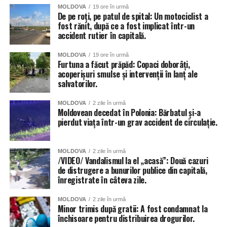
MOLDOVA
19 ore în urmă
De pe roți, pe patul de spital: Un motociclist a
fost rănit, după ce a fost implicat într-un
accident rutier în capitală.
MOLDOVA
19 ore în urmă
Furtuna a făcut prăpăd: Copaci doborâți,
acoperișuri smulse și intervenții în lanț ale
salvatorilor.
MOLDOVA
2 zile în urmă
Moldovean decedat în Polonia: Bărbatul și-a
pierdut viața într-un grav accident de circulație.
MOLDOVA
2 zile în urmă
/VIDEO/ Vandalismul la el „acasă”: Două cazuri
de distrugere a bunurilor publice din capitală,
înregistrate în câteva zile.
MOLDOVA
2 zile în urmă
Minor trimis după gratii: A fost condamnat la
închisoare pentru distribuirea drogurilor.