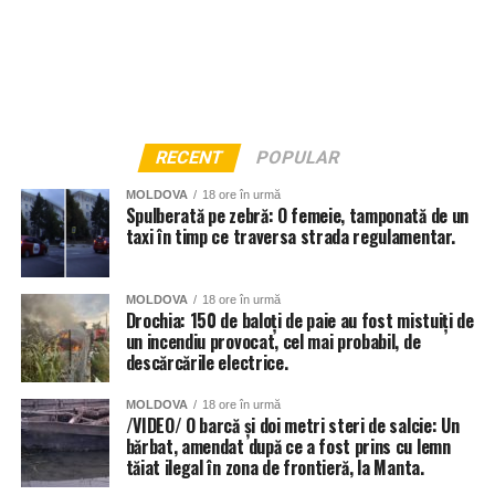
RECENT
POPULAR
MOLDOVA
18 ore în urmă
Spulberată pe zebră: O femeie, tamponată de un
taxi în timp ce traversa strada regulamentar.
MOLDOVA
18 ore în urmă
Drochia: 150 de baloți de paie au fost mistuiți de
un incendiu provocat, cel mai probabil, de
descărcările electrice.
MOLDOVA
18 ore în urmă
/VIDEO/ O barcă și doi metri steri de salcie: Un
bărbat, amendat după ce a fost prins cu lemn
tăiat ilegal în zona de frontieră, la Manta.