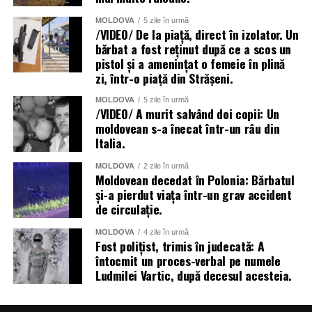
MOLDOVA
5 zile în urmă
/VIDEO/ De la piață, direct în izolator. Un
bărbat a fost reținut după ce a scos un
pistol și a amenințat o femeie în plină
zi, într-o piață din Strășeni.
MOLDOVA
5 zile în urmă
/VIDEO/ A murit salvând doi copii: Un
moldovean s-a înecat într-un râu din
Italia.
MOLDOVA
2 zile în urmă
Moldovean decedat în Polonia: Bărbatul
și-a pierdut viața într-un grav accident
de circulație.
MOLDOVA
4 zile în urmă
Fost polițist, trimis în judecată: A
întocmit un proces-verbal pe numele
Ludmilei Vartic, după decesul acesteia.