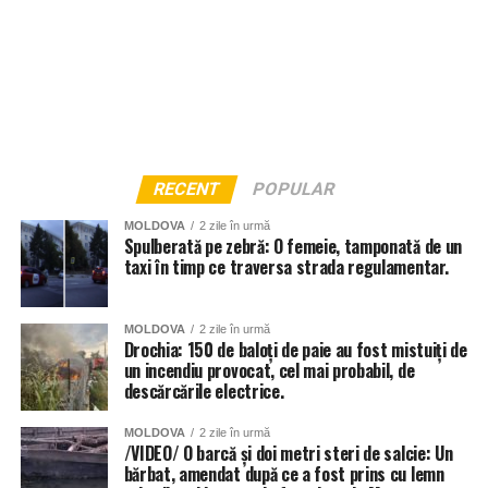
RECENT
POPULAR
MOLDOVA
2 zile în urmă
Spulberată pe zebră: O femeie, tamponată de un
taxi în timp ce traversa strada regulamentar.
MOLDOVA
2 zile în urmă
Drochia: 150 de baloți de paie au fost mistuiți de
un incendiu provocat, cel mai probabil, de
descărcările electrice.
MOLDOVA
2 zile în urmă
/VIDEO/ O barcă și doi metri steri de salcie: Un
bărbat, amendat după ce a fost prins cu lemn