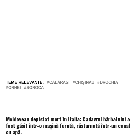
TEME RELEVANTE:
CĂLĂRAȘI
CHIŞINĂU
DROCHIA
ORHEI
SOROCA
Moldovean depistat mort în Italia: Cadavrul bărbatului a
fost găsit într-o mașină furată, răsturnată într-un canal
cu apă.