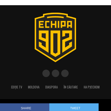
EDIȚIE TV
MOLDOVA
DIASPORA
ÎN CĂUTARE
НА РУССКОМ
Copyright © 2023 Echipa 902/Best Production
SHARE
TWEET