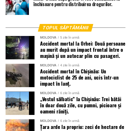
închisoare pentru distribuirea drogurilor.
TOPUL SĂPTĂMÂNII
MOLDOVA
5 zile în urmă
Accident mortal la Orhei: Două persoane
au murit după un impact frontal între o
mașină și un autocar plin cu pasageri.
MOLDOVA
4 zile în urmă
Accident mortal în Chișinău: Un
motociclist de 25 de ani, ucis într-un
impact în lanț.
MOLDOVA
6 zile în urmă
„Vestul sălbatic” la Chișinău: Trei bătăi
în doar două zile, cu pumni, picioare și
oameni răniți.
MOLDOVA
6 zile în urmă
Țara arde la propriu: zeci de hectare de