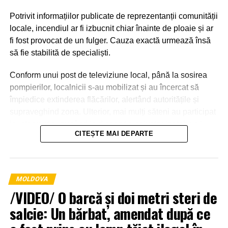
Potrivit informațiilor publicate de reprezentanții comunității
locale, incendiul ar fi izbucnit chiar înainte de ploaie și ar
fi fost provocat de un fulger. Cauza exactă urmează însă
să fie stabilită de specialiști.
Conform unui post de televiziune local, până la sosirea
pompierilor, localnicii s-au mobilizat și au încercat să
împiedice extinderea flăcărilor, alertând autoritățile și
supraveghind zona. Ulterior, mai mulți săteni au participat
la intervenție, punând la dispoziția salvatorilor tehnică
CITEȘTE MAI DEPARTE
agricolă și transportând apă pentru stingerea incendiului.
MOLDOVA
/VIDEO/ O barcă și doi metri steri de
salcie: Un bărbat, amendat după ce