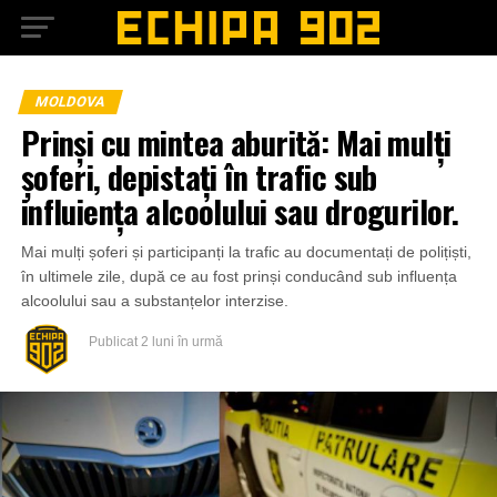
MOLDOVA
Prinși cu mintea aburită: Mai mulți
șoferi, depistați în trafic sub
influiența alcoolului sau drogurilor.
Mai mulți șoferi și participanți la trafic au documentați de polițiști,
în ultimele zile, după ce au fost prinși conducând sub influența
alcoolului sau a substanțelor interzise.
Publicat
2 luni în urmă