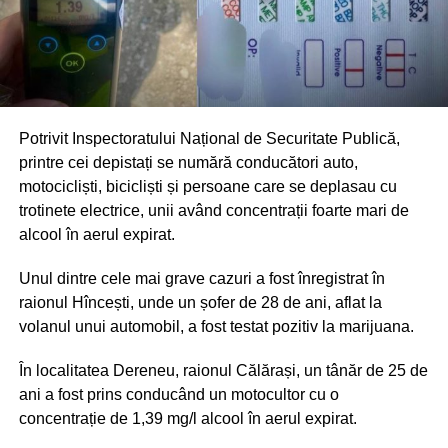
Potrivit Inspectoratului Național de Securitate Publică,
printre cei depistați se numără conducători auto,
motocicliști, bicicliști și persoane care se deplasau cu
trotinete electrice, unii având concentrații foarte mari de
alcool în aerul expirat.
Unul dintre cele mai grave cazuri a fost înregistrat în
raionul Hîncești, unde un șofer de 28 de ani, aflat la
volanul unui automobil, a fost testat pozitiv la marijuana.
În localitatea Dereneu, raionul Călărași, un tânăr de 25 de
ani a fost prins conducând un motocultor cu o
concentrație de 1,39 mg/l alcool în aerul expirat.