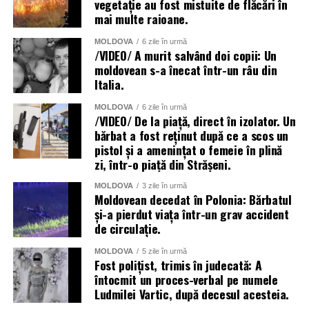
vegetație au fost mistuite de flăcări în
mai multe raioane.
MOLDOVA
6 zile în urmă
/VIDEO/ A murit salvând doi copii: Un
moldovean s-a înecat într-un râu din
Italia.
MOLDOVA
6 zile în urmă
/VIDEO/ De la piață, direct în izolator. Un
bărbat a fost reținut după ce a scos un
pistol și a amenințat o femeie în plină
zi, într-o piață din Strășeni.
MOLDOVA
3 zile în urmă
Moldovean decedat în Polonia: Bărbatul
și-a pierdut viața într-un grav accident
de circulație.
MOLDOVA
5 zile în urmă
Fost polițist, trimis în judecată: A
întocmit un proces-verbal pe numele
Ludmilei Vartic, după decesul acesteia.