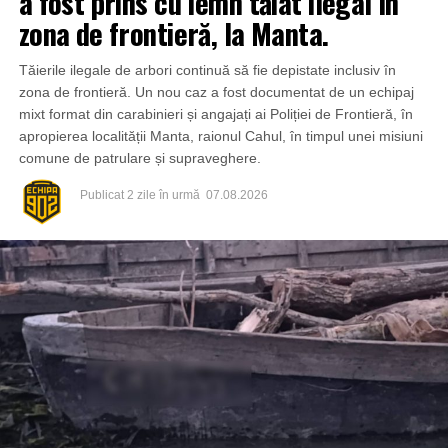
a fost prins cu lemn tăiat ilegal în
zona de frontieră, la Manta.
Tăierile ilegale de arbori continuă să fie depistate inclusiv în
zona de frontieră. Un nou caz a fost documentat de un echipaj
mixt format din carabinieri și angajați ai Poliției de Frontieră, în
apropierea localității Manta, raionul Cahul, în timpul unei misiuni
comune de patrulare și supraveghere.
Publicat
2 zile în urmă
07.08.2026
Din fericire, nimeni nu a avut de suferit, iar reprezentanții
comunității au mulțumit atât pompierilor din Drochia, cât și
localnicilor care au intervenit prompt și au contribuit la
limitarea pagubelor.