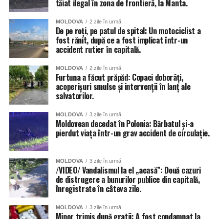
tăiat ilegal în zona de frontieră, la Manta.
MOLDOVA
2 zile în urmă
De pe roți, pe patul de spital: Un motociclist a
fost rănit, după ce a fost implicat într-un
accident rutier în capitală.
MOLDOVA
2 zile în urmă
Furtuna a făcut prăpăd: Copaci doborâți,
acoperișuri smulse și intervenții în lanț ale
salvatorilor.
MOLDOVA
3 zile în urmă
Moldovean decedat în Polonia: Bărbatul și-a
pierdut viața într-un grav accident de circulație.
MOLDOVA
3 zile în urmă
/VIDEO/ Vandalismul la el „acasă”: Două cazuri
de distrugere a bunurilor publice din capitală,
înregistrate în câteva zile.
MOLDOVA
3 zile în urmă
Minor trimis după gratii: A fost condamnat la