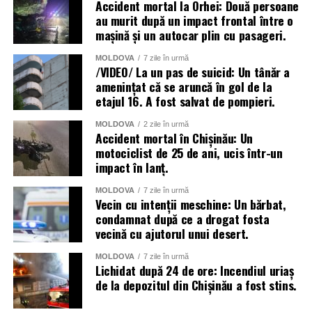
Accident mortal la Orhei: Două persoane
au murit după un impact frontal între o
mașină și un autocar plin cu pasageri.
MOLDOVA
7 zile în urmă
/VIDEO/ La un pas de suicid: Un tânăr a
amenințat că se aruncă în gol de la
etajul 16. A fost salvat de pompieri.
MOLDOVA
2 zile în urmă
Accident mortal în Chișinău: Un
motociclist de 25 de ani, ucis într-un
impact în lanț.
MOLDOVA
7 zile în urmă
Vecin cu intenții meschine: Un bărbat,
condamnat după ce a drogat fosta
vecină cu ajutorul unui desert.
MOLDOVA
7 zile în urmă
Lichidat după 24 de ore: Incendiul uriaș
de la depozitul din Chișinău a fost stins.