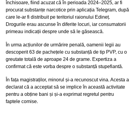
închisoare, fiind acuzat că în perioada 2024–2025, ar fi
procurat substanțe narcotice prin aplicația Telegram, după
care le-ar fi distribuit pe teritoriul raionului Edineț.
Drogurile erau ascunse în diferite locuri, iar consumatorii
primeau indicații despre unde să le găsească.
În urma acțiunilor de urmărire penală, oamenii legii au
descoperit 63 de pachețele cu substanță de tip PVP, cu o
greutate totală de aproape 24 de grame. Expertiza a
confirmat că este vorba despre o substanță stupefiantă.
În fața magistraților, minorul și-a recunoscut vina. Acesta a
declarat că a acceptat să se implice în această activitate
pentru a obține bani și și-a exprimat regretul pentru
faptele comise.