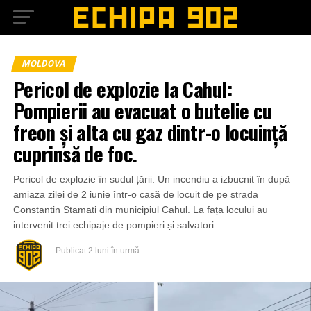
MOLDOVA
Pericol de explozie la Cahul:
Pompierii au evacuat o butelie cu
freon și alta cu gaz dintr-o locuință
cuprinsă de foc.
Pericol de explozie în sudul țării. Un incendiu a izbucnit în după
amiaza zilei de 2 iunie într-o casă de locuit de pe strada
Constantin Stamati din municipiul Cahul. La fața locului au
intervenit trei echipaje de pompieri și salvatori.
Publicat
2 luni în urmă