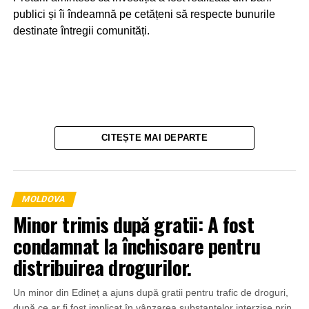
publici și îi îndeamnă pe cetățeni să respecte bunurile
destinate întregii comunități.
CITEȘTE MAI DEPARTE
MOLDOVA
Minor trimis după gratii: A fost
condamnat la închisoare pentru
distribuirea drogurilor.
Un minor din Edineț a ajuns după gratii pentru trafic de droguri,
Un alt caz a fost surprins de camerele de supraveghere
după ce ar fi fost implicat în vânzarea substanțelor interzise prin