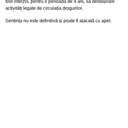
fost interzis, pentru o perioadă de 4 ani, să desfășoare
activități legate de circulația drogurilor.
Sentința nu este definitivă și poate fi atacată cu apel.
Potrivit Codului Penal, deteriorarea intenționată a
bunurilor publice poate fi sancționată cu amendă de până
la 42.500 de lei, muncă neremunerată în folosul
comunității de până la 200 de ore sau, în funcție de
gravitatea prejudiciului și circumstanțele faptei, până la 1
an de închisoare.