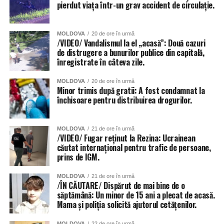
pierdut viața într-un grav accident de circulație.
MOLDOVA
20 de ore în urmă
/VIDEO/ Vandalismul la el „acasă”: Două cazuri
de distrugere a bunurilor publice din capitală,
înregistrate în câteva zile.
MOLDOVA
20 de ore în urmă
Minor trimis după gratii: A fost condamnat la
închisoare pentru distribuirea drogurilor.
MOLDOVA
21 de ore în urmă
/VIDEO/ Fugar reținut la Rezina: Ucrainean
căutat internațional pentru trafic de persoane,
prins de IGM.
MOLDOVA
21 de ore în urmă
/ÎN CĂUTARE/ Dispărut de mai bine de o
săptămână: Un minor de 15 ani a plecat de acasă.
Mama și poliția solicită ajutorul cetățenilor.
MOLDOVA
22 de ore în urmă