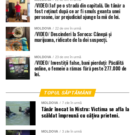
/VIDEO/Jaf pe o stradă din capitală. Un tânăr a
fost reținut după ce ar fi smuls geanta unei
persoane, iar prejudiciul ajunge la mii de lei.
MOLDOVA
22 de ore în urmă
/VIDEO/ Descinderi la Soroca: Cânepă și
marijuana, ridicate de la doi suspecți.
MOLDOVA
23 de ore în urmă
/VIDEO/ Investiții false, bani pierduți: Păcălită
online, o femeie a rămas fără peste 277.000 de
lei.
TOPUL SĂPTĂMÂNII
MOLDOVA
7 zile în urmă
Tânăr înecat în Nistru: Victima se afla la
scăldat împreună cu câțiva prieteni.
MOLDOVA
3 zile în urmă