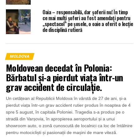
Oaia – responsabilă, dar șoferii nu! În timp
ce mai mulți șoferi au fost amendați pentru
„spectacol” pe șosele, o oaie a oferit o lecție
de disciplină rutieră
MOLDOVA
Moldovean decedat în Polonia:
Bărbatul și-a pierdut viața într-un
grav accident de circulație.
Un cetățean al Republicii Moldova în vârstă de 27 de ani, și-a
pierdut viața într-un grav accident rutier produs în noaptea de 4
spre 5 august, în capitala Poloniei. Tragedia s-a produs pe o
stradă din Varșovia, în apropierea aeroportului și a unui
showroom auto, o zonă cunoscută de localnici ca loc de întâlnire
pentru motocicliști și pasionații de mașini de mare viteză.