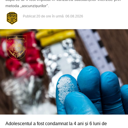
din pasajul subteran de pe strada Ciuflea, la intersecția cu
metoda „ascunzișurilor”.
bulevardul Ștefan cel Mare și Sfânt. Imaginile arată cum o
persoană deteriorează intenționat o cameră video, iar
Publicat
20 de ore în urmă
06.08.2026
ulterior sunt distruse și mai multe plăci de teracotă de pe
peretele pasajului. Primăria Chișinău a sesizat organele
de drept, care urmează să stabilească toate
circumstanțele și identitatea persoanelor implicate.
Elementele deteriorate vor fi reparate în cel mai scurt timp.
Adolescentul a fost condamnat la 4 ani și 6 luni de