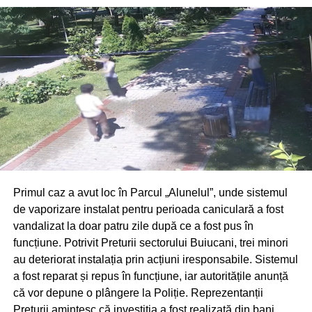
Primul caz a avut loc în Parcul „Alunelul”, unde sistemul
de vaporizare instalat pentru perioada caniculară a fost
vandalizat la doar patru zile după ce a fost pus în
funcțiune. Potrivit Preturii sectorului Buiucani, trei minori
au deteriorat instalația prin acțiuni iresponsabile. Sistemul
a fost reparat și repus în funcțiune, iar autoritățile anunță
că vor depune o plângere la Poliție. Reprezentanții
Preturii amintesc că investiția a fost realizată din bani