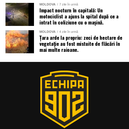
MOLDOVA
7 zile în urmă
Impact nocturn în capitală: Un
motociclist a ajuns la spital după ce a
intrat în coliziune cu o mașină.
MOLDOVA
4 zile în urmă
Țara arde la propriu: zeci de hectare de
vegetație au fost mistuite de flăcări în
mai multe raioane.