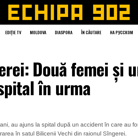
EDIȚIE TV
MOLDOVA
DIASPORA
ÎN CĂUTARE
НА РУССКОМ
erei: Două femei și 
 spital în urma
ani, au ajuns la spital după un accident în care au fos
rarea în satul Bilicenii Vechi din raionul Sîngerei.