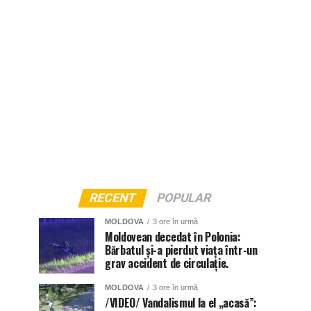
RECENT
POPULAR
MOLDOVA
3 ore în urmă
Moldovean decedat în Polonia:
Bărbatul și-a pierdut viața într-un
grav accident de circulație.
MOLDOVA
3 ore în urmă
/VIDEO/ Vandalismul la el „acasă”: