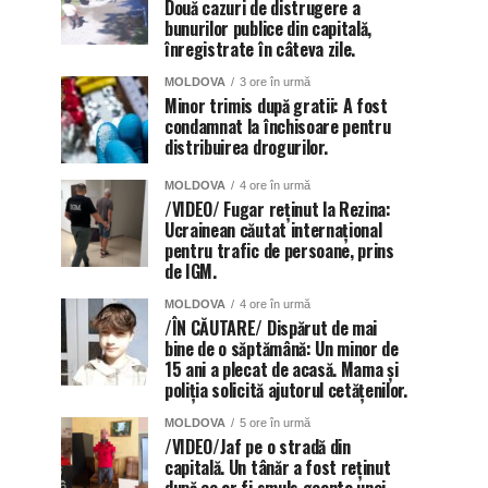
Două cazuri de distrugere a
bunurilor publice din capitală,
înregistrate în câteva zile.
MOLDOVA
3 ore în urmă
Minor trimis după gratii: A fost
condamnat la închisoare pentru
distribuirea drogurilor.
MOLDOVA
4 ore în urmă
/VIDEO/ Fugar reținut la Rezina:
Ucrainean căutat internațional
pentru trafic de persoane, prins
de IGM.
MOLDOVA
4 ore în urmă
/ÎN CĂUTARE/ Dispărut de mai
bine de o săptămână: Un minor de
15 ani a plecat de acasă. Mama și
poliția solicită ajutorul cetățenilor.
MOLDOVA
5 ore în urmă
/VIDEO/Jaf pe o stradă din
capitală. Un tânăr a fost reținut