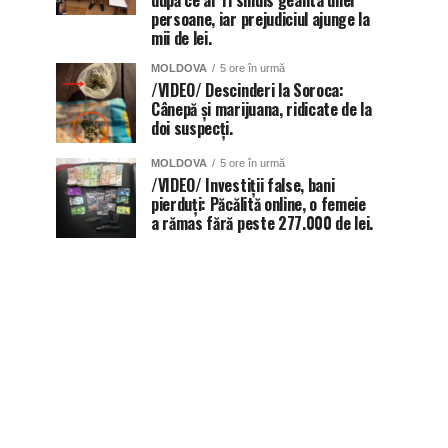
după ce ar fi smuls geanta unei
persoane, iar prejudiciul ajunge la
mii de lei.
MOLDOVA
5 ore în urmă
/VIDEO/ Descinderi la Soroca:
Cânepă și marijuana, ridicate de la
doi suspecți.
MOLDOVA
5 ore în urmă
/VIDEO/ Investiții false, bani
pierduți: Păcălită online, o femeie
a rămas fără peste 277.000 de lei.