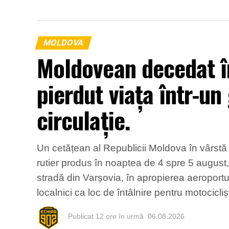
MOLDOVA
Moldovean decedat în
pierdut viața într-un
circulație.
Un cetățean al Republicii Moldova în vârstă d
rutier produs în noaptea de 4 spre 5 august,
stradă din Varșovia, în apropierea aeroport
localnici ca loc de întâlnire pentru motocicli
Publicat
12 ore în urmă
06.08.2026