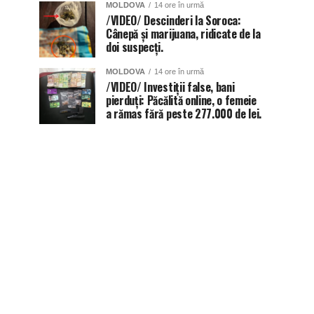
MOLDOVA
14 ore în urmă
/VIDEO/ Descinderi la Soroca:
Cânepă și marijuana, ridicate de la
doi suspecți.
MOLDOVA
14 ore în urmă
/VIDEO/ Investiții false, bani
pierduți: Păcălită online, o femeie
a rămas fără peste 277.000 de lei.