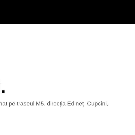
.
at pe traseul M5, direcția Edineț–Cupcini,