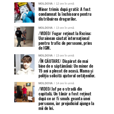
MOLDOVA
12 ore în urmă
Minor trimis după gratii: A fost
condamnat la închisoare pentru
distribuirea drogurilor.
MOLDOVA
13 ore în urmă
/VIDEO/ Fugar reținut la Rezina:
Ucrainean căutat internațional
pentru trafic de persoane, prins
de IGM.
MOLDOVA
13 ore în urmă
/ÎN CĂUTARE/ Dispărut de mai
bine de o săptămână: Un minor de
15 ani a plecat de acasă. Mama și
poliția solicită ajutorul cetățenilor.
MOLDOVA
14 ore în urmă
/VIDEO/Jaf pe o stradă din
capitală. Un tânăr a fost reținut
după ce ar fi smuls geanta unei
persoane, iar prejudiciul ajunge la
mii de lei.