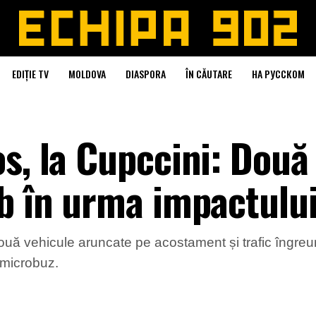
EDIȚIE TV
MOLDOVA
DIASPORA
ÎN CĂUTARE
НА РУССКОМ
s, la Cupccini: Două
b în urma impactului
ouă vehicule aruncate pe acostament și trafic îngreun
 microbuz.