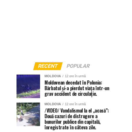
RECENT
POPULAR
MOLDOVA
12 ore în urmă
Moldovean decedat în Polonia:
Bărbatul și-a pierdut viața într-un
grav accident de circulație.
MOLDOVA
12 ore în urmă
/VIDEO/ Vandalismul la el „acasă”:
Două cazuri de distrugere a
bunurilor publice din capitală,
înregistrate în câteva zile.