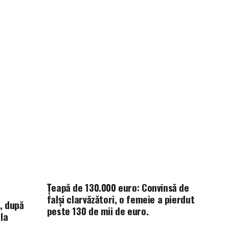
Țeapă de 130.000 euro: Convinsă de
falși clarvăzători, o femeie a pierdut
l, după
peste 130 de mii de euro.
la