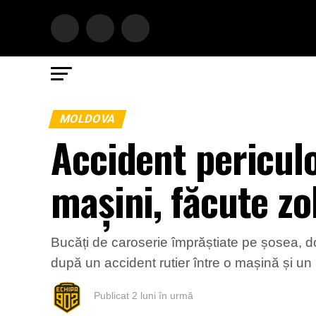
MOLDOVA
Accident periculo
mașini, făcute zo
Bucăți de caroserie împrăștiate pe șosea, d
după un accident rutier între o mașină și un
Publicat
2 luni în urmă