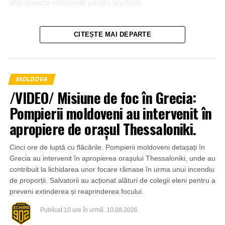
alte obiecte relevante pentru anchetă.
Potrivit anchetatorilor, schema ar fi fost organizată de un
CITEȘTE MAI DEPARTE
grup de persoane, o parte dintre acestea fiind deja
identificate. Alte persoane suspectate de implicare
urmează să fie stabilite în cadrul investigațiilor.
MOLDOVA
/VIDEO/ Misiune de foc în Grecia:
Pompierii moldoveni au intervenit în
apropiere de orașul Thessaloniki.
Cinci ore de luptă cu flăcările. Pompierii moldoveni detașați în
Grecia au intervenit în apropierea orașului Thessaloniki, unde au
contribuit la lichidarea unor focare rămase în urma unui incendiu
de proporții. Salvatorii au acționat alături de colegii eleni pentru a
preveni extinderea și reaprinderea focului.
Publicat
10 ore în urmă
10.08.2026