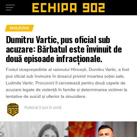
MOLDOVA
Dumitru Vartic, pus oficial sub
acuzare: Bărbatul este învinuit de
două episoade infracționale.
Fostul vicepreședinte al raionului Hîncești, Dumitru Vartic, a fost
pus oficial sub învinuire în dosarul privind moartea soției sale,
Ludmila Vartic. Procurorii îl cercetează pentru două capete de
acuzare legate de violență în familie și determinarea victimei la
tentative de suicid și ulterior la sinucidere.
Publicat
3 luni în urmă