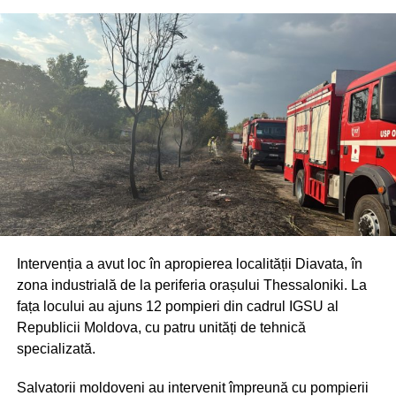
În dosar este cercetat în stare de libertate un cetățean al
Republicii Moldova, în vârstă de 38 de ani.
Oamenii legii continuă acțiunile procesual-penale pentru
documentarea completă a cazului, stabilirea tuturor
Intervenția a avut loc în apropierea localității Diavata, în
circumstanțelor și identificarea tuturor persoanelor
zona industrială de la periferia orașului Thessaloniki. La
implicate.
fața locului au ajuns 12 pompieri din cadrul IGSU al
Republicii Moldova, cu patru unități de tehnică
specializată.
Salvatorii moldoveni au intervenit împreună cu pompierii