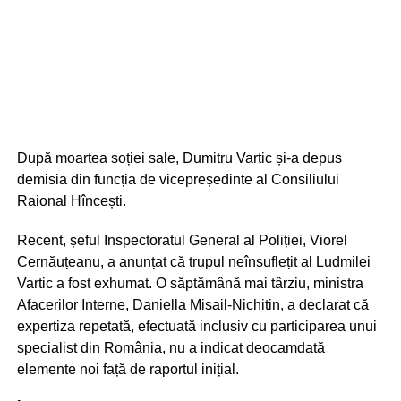
După moartea soției sale, Dumitru Vartic și-a depus
demisia din funcția de vicepreședinte al Consiliului
Raional Hîncești.
Recent, șeful Inspectoratul General al Poliției, Viorel
Cernăuțeanu, a anunțat că trupul neînsuflețit al Ludmilei
Vartic a fost exhumat. O săptămână mai târziu, ministra
Afacerilor Interne, Daniella Misail-Nichitin, a declarat că
expertiza repetată, efectuată inclusiv cu participarea unui
specialist din România, nu a indicat deocamdată
elemente noi față de raportul inițial.