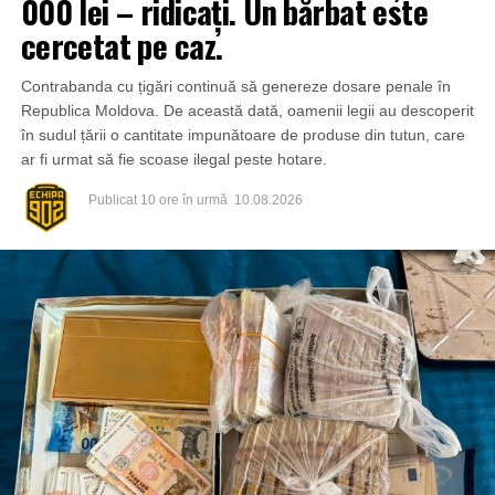
000 lei – ridicați. Un bărbat este
cercetat pe caz.
Contrabanda cu țigări continuă să genereze dosare penale în
Republica Moldova. De această dată, oamenii legii au descoperit
în sudul țării o cantitate impunătoare de produse din tutun, care
ar fi urmat să fie scoase ilegal peste hotare.
Publicat
10 ore în urmă
10.08.2026