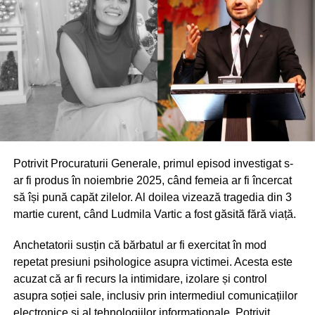
Potrivit Procuraturii Generale, primul episod investigat s-
ar fi produs în noiembrie 2025, când femeia ar fi încercat
să își pună capăt zilelor. Al doilea vizează tragedia din 3
martie curent, când Ludmila Vartic a fost găsită fără viață.
Anchetatorii susțin că bărbatul ar fi exercitat în mod
repetat presiuni psihologice asupra victimei. Acesta este
acuzat că ar fi recurs la intimidare, izolare și control
asupra soției sale, inclusiv prin intermediul comunicațiilor
electronice și al tehnologiilor informaționale. Potrivit