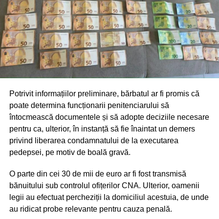
Potrivit informațiilor preliminare, bărbatul ar fi promis că
poate determina funcționarii penitenciarului să
întocmească documentele și să adopte deciziile necesare
pentru ca, ulterior, în instanță să fie înaintat un demers
privind liberarea condamnatului de la executarea
pedepsei, pe motiv de boală gravă.
O parte din cei 30 de mii de euro ar fi fost transmisă
bănuitului sub controlul ofițerilor CNA. Ulterior, oamenii
legii au efectuat percheziții la domiciliul acestuia, de unde
au ridicat probe relevante pentru cauza penală.