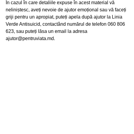
În cazul în care detaliile expuse în acest material vă
neliniștesc, aveți nevoie de ajutor emoțional sau vă faceți
griji pentru un apropiat, puteți apela după ajutor la Linia
Verde Antisuicid, contactând numărul de telefon 060 806
623, sau puteți lăsa un email la adresa
ajutor@pentruviata.md.