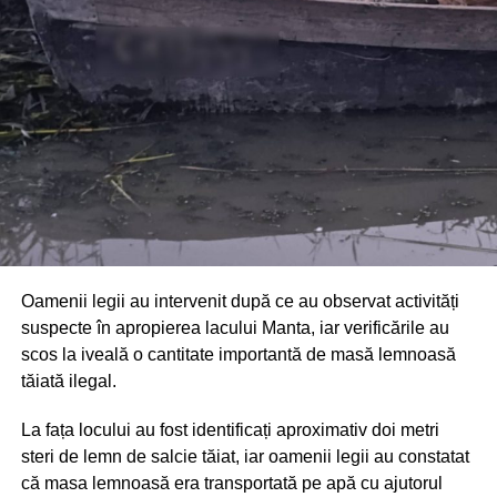
comunității au mulțumit atât pompierilor din Drochia, cât și
localnicilor care au intervenit prompt și au contribuit la
limitarea pagubelor.
Oamenii legii au intervenit după ce au observat activități
suspecte în apropierea lacului Manta, iar verificările au
scos la iveală o cantitate importantă de masă lemnoasă
tăiată ilegal.
La fața locului au fost identificați aproximativ doi metri
steri de lemn de salcie tăiat, iar oamenii legii au constatat
că masa lemnoasă era transportată pe apă cu ajutorul