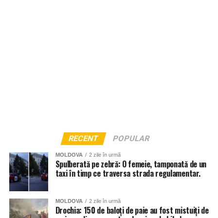
RECENT
POPULAR
MOLDOVA
2 zile în urmă
Spulberată pe zebră: O femeie, tamponată de un
taxi în timp ce traversa strada regulamentar.
MOLDOVA
2 zile în urmă
Drochia: 150 de baloți de paie au fost mistuiți de