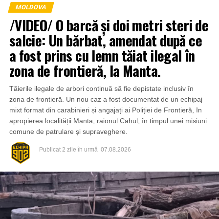
MOLDOVA
/VIDEO/ O barcă și doi metri steri de
salcie: Un bărbat, amendat după ce
a fost prins cu lemn tăiat ilegal în
zona de frontieră, la Manta.
Tăierile ilegale de arbori continuă să fie depistate inclusiv în
zona de frontieră. Un nou caz a fost documentat de un echipaj
mixt format din carabinieri și angajați ai Poliției de Frontieră, în
apropierea localității Manta, raionul Cahul, în timpul unei misiuni
comune de patrulare și supraveghere.
Publicat
2 zile în urmă
07.08.2026
Din fericire, nimeni nu a avut de suferit, iar reprezentanții