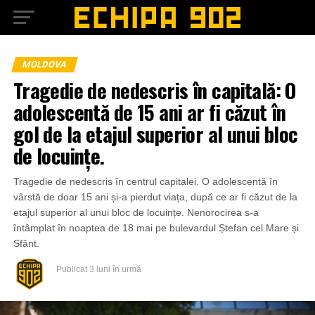
MOLDOVA
Tragedie de nedescris în capitală: O
adolescentă de 15 ani ar fi căzut în
gol de la etajul superior al unui bloc
de locuințe.
Tragedie de nedescris în centrul capitalei. O adolescentă în
vârstă de doar 15 ani și-a pierdut viața, după ce ar fi căzut de la
etajul superior al unui bloc de locuințe. Nenorocirea s-a
întâmplat în noaptea de 18 mai pe bulevardul Ștefan cel Mare și
Sfânt.
Publicat
3 luni în urmă