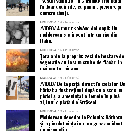
„Vestul sălbatic” la Chișinău: Trei bătăi
în doar două zile, cu pumni, picioare și
oameni răniți.
MOLDOVA
6 zile în urmă
/VIDEO/ A murit salvând doi copii: Un
moldovean s-a înecat într-un râu din
Italia.
MOLDOVA
6 zile în urmă
Țara arde la propriu: zeci de hectare de
vegetație au fost mistuite de flăcări în
mai multe raioane.
MOLDOVA
6 zile în urmă
/VIDEO/ De la piață, direct în izolator. Un
bărbat a fost reținut după ce a scos un
pistol și a amenințat o femeie în plină
zi, într-o piață din Strășeni.
MOLDOVA
3 zile în urmă
Moldovean decedat în Polonia: Bărbatul
și-a pierdut viața într-un grav accident
de circulație.