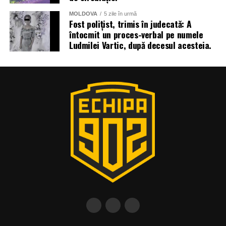
MOLDOVA
5 zile în urmă
Fost polițist, trimis în judecată: A
întocmit un proces-verbal pe numele
Ludmilei Vartic, după decesul acesteia.