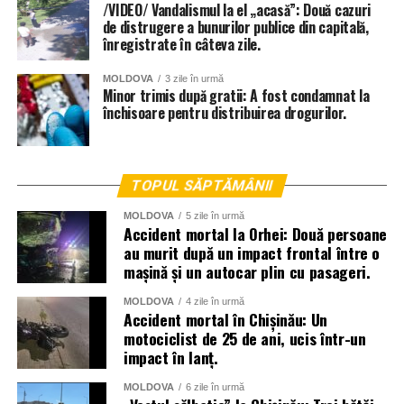
/VIDEO/ Vandalismul la el „acasă”: Două cazuri
de distrugere a bunurilor publice din capitală,
înregistrate în câteva zile.
MOLDOVA
3 zile în urmă
Minor trimis după gratii: A fost condamnat la
închisoare pentru distribuirea drogurilor.
TOPUL SĂPTĂMÂNII
MOLDOVA
5 zile în urmă
Accident mortal la Orhei: Două persoane
au murit după un impact frontal între o
mașină și un autocar plin cu pasageri.
MOLDOVA
4 zile în urmă
Accident mortal în Chișinău: Un
motociclist de 25 de ani, ucis într-un
impact în lanț.
MOLDOVA
6 zile în urmă