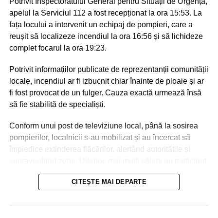
Potrivit Inspectoratului General pentru Situații de Urgență,
apelul la Serviciul 112 a fost recepționat la ora 15:53. La
fața locului a intervenit un echipaj de pompieri, care a
reușit să localizeze incendiul la ora 16:56 și să lichideze
complet focarul la ora 19:23.
Potrivit informațiilor publicate de reprezentanții comunității
locale, incendiul ar fi izbucnit chiar înainte de ploaie și ar
fi fost provocat de un fulger. Cauza exactă urmează însă
să fie stabilită de specialiști.
Conform unui post de televiziune local, până la sosirea
pompierilor, localnicii s-au mobilizat și au încercat să
împiedice extinderea flăcărilor, alertând autoritățile și
supraveghind zona. Ulterior, mai mulți săteni au participat
la intervenție, punând la dispoziția salvatorilor tehnică
CITEȘTE MAI DEPARTE
agricolă și transportând apă pentru stingerea incendiului.