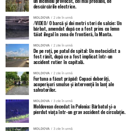
un incendiu provocat, cel mai probabil, de
descărcările electrice.
MOLDOVA
2 zile în urmă
/VIDEO/ O barcă și doi metri steri de salcie: Un
bărbat, amendat după ce a fost prins cu lemn
tăiat ilegal în zona de frontieră, la Manta.
MOLDOVA
2 zile în urmă
De pe roți, pe patul de spital: Un motociclist a
fost rănit, după ce a fost implicat într-un
accident rutier în capitală.
MOLDOVA
2 zile în urmă
Furtuna a făcut prăpăd: Copaci doborâți,
acoperișuri smulse și intervenții în lanț ale
salvatorilor.
MOLDOVA
3 zile în urmă
Moldovean decedat în Polonia: Bărbatul și-a
pierdut viața într-un grav accident de circulație.
MOLDOVA
3 zile în urmă