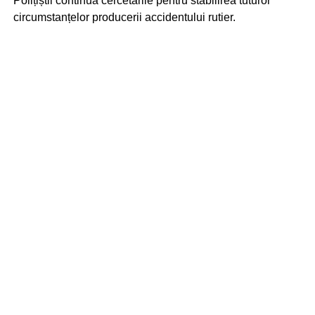
Polițiștii continuă cercetările pentru stabilirea tuturor
circumstanțelor producerii accidentului rutier.