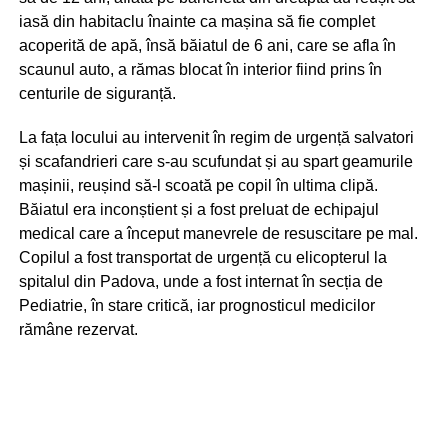
iasă din habitaclu înainte ca mașina să fie complet
acoperită de apă, însă băiatul de 6 ani, care se afla în
scaunul auto, a rămas blocat în interior fiind prins în
centurile de siguranță.
La fața locului au intervenit în regim de urgență salvatori
și scafandrieri care s-au scufundat și au spart geamurile
mașinii, reușind să-l scoată pe copil în ultima clipă.
Băiatul era inconștient și a fost preluat de echipajul
medical care a început manevrele de resuscitare pe mal.
Copilul a fost transportat de urgență cu elicopterul la
spitalul din Padova, unde a fost internat în secția de
Pediatrie, în stare critică, iar prognosticul medicilor
rămâne rezervat.