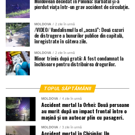
Moldovean decedat în Polonia: Bărbatul și-a
către un parcurs clinic pentru prevenirea unor posibile
pierdut viața într-un grav accident de circulație.
Autoritățile cehe reamintesc că toleranța zero la alcool în
efecte secundare.
trafic este strict aplicată, iar șoferii profesioniști prinși băuți
la volan pot ajunge rapid după gratii.
MOLDOVA
2 zile în urmă
/VIDEO/ Vandalismul la el „acasă”: Două cazuri
de distrugere a bunurilor publice din capitală,
înregistrate în câteva zile.
MOLDOVA
2 zile în urmă
Minor trimis după gratii: A fost condamnat la
închisoare pentru distribuirea drogurilor.
TOPUL SĂPTĂMÂNII
MOLDOVA
4 zile în urmă
Accident mortal la Orhei: Două persoane
au murit după un impact frontal între o
mașină și un autocar plin cu pasageri.
MOLDOVA
3 zile în urmă
Accident mortal în Chișinău: Un