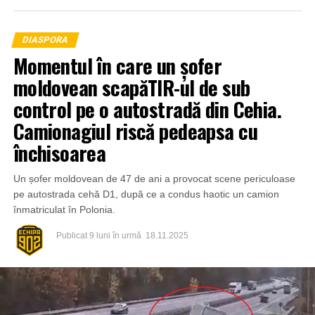
DIASPORA
Momentul în care un șofer
moldovean scapăTIR-ul de sub
control pe o autostradă din Cehia.
Camionagiul riscă pedeapsa cu
închisoarea
Un șofer moldovean de 47 de ani a provocat scene periculoase
pe autostrada cehă D1, după ce a condus haotic un camion
înmatriculat în Polonia.
Potrivit Buongiorno Novara, carabinierii din Novara au
denunțat-o în stare de libertate pe T.F. (inițialele femeii), în
Publicat
9 luni în urmă
18.11.2025
cursul zilei de miercuri, 10 decembrie 2025, pentru
exercitarea fără drept a profesiei medicale și pentru
deținerea și administrarea de medicamente
necorespunzătoare.