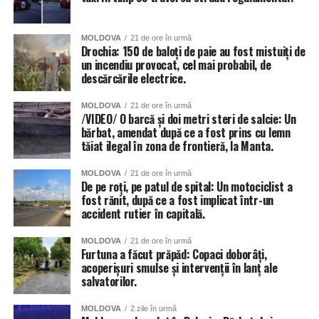
MOLDOVA
21 de ore în urmă
Drochia: 150 de baloți de paie au fost mistuiți de
un incendiu provocat, cel mai probabil, de
descărcările electrice.
Un aspect considerat îngrijorător de anchetatori a fost
MOLDOVA
21 de ore în urmă
faptul că femeia nu vorbea limba italiană și comunica cu
/VIDEO/ O barcă și doi metri steri de salcie: Un
bărbat, amendat după ce a fost prins cu lemn
„pacientele” printr-un traducător pe telefon, în lipsa unui
tăiat ilegal în zona de frontieră, la Manta.
protocol medical de anamneză și consult.
MOLDOVA
21 de ore în urmă
La percheziție au fost ridicate și sechestrate peste 30 de
De pe roți, pe patul de spital: Un motociclist a
seringi cu botox și filler, alte materiale și medicamente
fost rănit, după ce a fost implicat într-un
accident rutier în capitală.
folosite la astfel de tratamente, precum și peste 2.000 de
Prin urmare, polițiștii i-au interzis continuarea deplasării, i-
euro în numerar, sumă considerată profitul activității
au confiscat permisul de conducere și au inițiat un dosar
MOLDOVA
21 de ore în urmă
ilegale.
Furtuna a făcut prăpăd: Copaci doborâți,
penal. Potrivit presei locale, șoferul a fost informat că va fi
acoperișuri smulse și intervenții în lanț ale
judecat de o instanță cehă, iar pentru alcoolemie peste
salvatorilor.
O parte dintre seringi ar fi fost expirate, iar anchetatorii au
1,0 g/l riscă până la 12 luni de închisoare, pe lângă
stabilit că tocmai astfel de produse au fost administrate
amenzi consistente și interdicția de a conduce.
MOLDOVA
2 zile în urmă
celor două cliente identificate, care au fost îndrumate