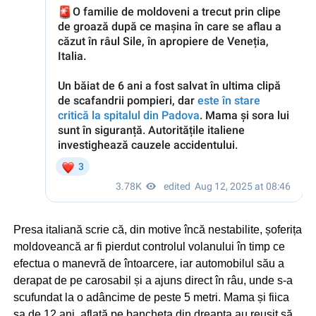
Presa italiană scrie că, din motive încă nestabilite, șoferița
moldoveancă ar fi pierdut controlul volanului în timp ce
efectua o manevră de întoarcere, iar automobilul său a
derapat de pe carosabil și a ajuns direct în râu, unde s-a
scufundat la o adâncime de peste 5 metri. Mama și fiica
sa de 12 ani, aflată pe bancheta din dreapta au reușit să