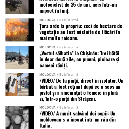
motociclist de 25 de ani, ucis într-un
impact în lanț.
MOLDOVA
5 zile în urmă
Țara arde la propriu: zeci de hectare de
vegetație au fost mistuite de flăcări în
Verificările continuă pentru a stabili dacă au mai fost
mai multe raioane.
implicate și alte persoane și pentru a identifica și alte
cliente care ar fi primit medicamente necorespunzătoare.
MOLDOVA
5 zile în urmă
„Vestul sălbatic” la Chișinău: Trei bătăi
Carabinierii le cer celor care au făcut astfel de proceduri
în doar două zile, cu pumni, picioare și
oameni răniți.
să contacteze secția operativă a Nucleului Operativ și
Radiomobil al Companiei Carabinieri din Novara, pentru
MOLDOVA
5 zile în urmă
indicații privind pașii medicali necesari în vederea
/VIDEO/ De la piață, direct în izolator. Un
bărbat a fost reținut după ce a scos un
reducerii riscurilor pentru sănătate.
pistol și a amenințat o femeie în plină
zi, într-o piață din Strășeni.
MOLDOVA
5 zile în urmă
/VIDEO/ A murit salvând doi copii: Un
moldovean s-a înecat într-un râu din
Italia.