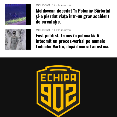
MOLDOVA
2 zile în urmă
Moldovean decedat în Polonia: Bărbatul
și-a pierdut viața într-un grav accident
de circulație.
MOLDOVA
4 zile în urmă
Fost polițist, trimis în judecată: A
întocmit un proces-verbal pe numele
Ludmilei Vartic, după decesul acesteia.