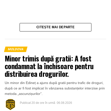
CITEȘTE MAI DEPARTE
MOLDOVA
Minor trimis după gratii: A fost
condamnat la închisoare pentru
distribuirea drogurilor.
Un minor din Edineț a ajuns după gratii pentru trafic de droguri,
Un alt caz a fost surprins de camerele de supraveghere
după ce ar fi fost implicat în vânzarea substanțelor interzise prin
din pasajul subteran de pe strada Ciuflea, la intersecția cu
metoda „ascunzișurilor”.
bulevardul Ștefan cel Mare și Sfânt. Imaginile arată cum o
persoană deteriorează intenționat o cameră video, iar
Publicat
20 de ore în urmă
06.08.2026
ulterior sunt distruse și mai multe plăci de teracotă de pe