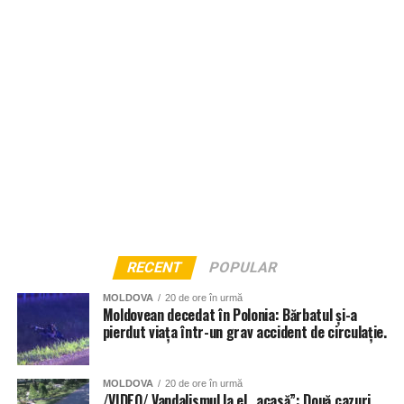
RECENT
POPULAR
MOLDOVA
20 de ore în urmă
Moldovean decedat în Polonia: Bărbatul și-a
pierdut viața într-un grav accident de circulație.
MOLDOVA
20 de ore în urmă
/VIDEO/ Vandalismul la el „acasă”: Două cazuri