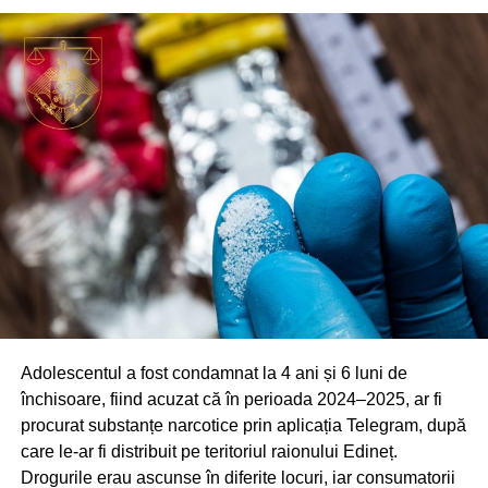
peretele pasajului. Primăria Chișinău a sesizat organele
de drept, care urmează să stabilească toate
circumstanțele și identitatea persoanelor implicate.
Elementele deteriorate vor fi reparate în cel mai scurt timp.
Adolescentul a fost condamnat la 4 ani și 6 luni de
închisoare, fiind acuzat că în perioada 2024–2025, ar fi
procurat substanțe narcotice prin aplicația Telegram, după
care le-ar fi distribuit pe teritoriul raionului Edineț.
Drogurile erau ascunse în diferite locuri, iar consumatorii