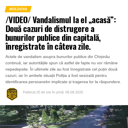
MOLDOVA
/VIDEO/ Vandalismul la el „acasă”:
Două cazuri de distrugere a
bunurilor publice din capitală,
înregistrate în câteva zile.
Actele de vandalism asupra bunurilor publice din Chișinău
continuă, iar autoritățile spun că astfel de fapte nu vor rămâne
nepedepsite. În ultimele zile au fost înregistrate cel puțin două
cazuri, iar în ambele situații Poliția a fost sesizată pentru
identificarea persoanelor implicate și tragerea lor la răspundere.
Publicat
20 de ore în urmă
06.08.2026