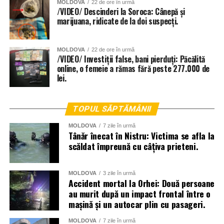
MOLDOVA
22 de ore în urmă
/VIDEO/ Descinderi la Soroca: Cânepă și
marijuana, ridicate de la doi suspecți.
MOLDOVA
22 de ore în urmă
/VIDEO/ Investiții false, bani pierduți: Păcălită
online, o femeie a rămas fără peste 277.000 de
lei.
TOPUL SĂPTĂMÂNII
MOLDOVA
7 zile în urmă
Tânăr înecat în Nistru: Victima se afla la
scăldat împreună cu câțiva prieteni.
MOLDOVA
3 zile în urmă
Accident mortal la Orhei: Două persoane
au murit după un impact frontal între o
mașină și un autocar plin cu pasageri.
MOLDOVA
7 zile în urmă