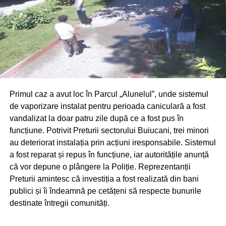
Primul caz a avut loc în Parcul „Alunelul”, unde sistemul
de vaporizare instalat pentru perioada caniculară a fost
vandalizat la doar patru zile după ce a fost pus în
funcțiune. Potrivit Preturii sectorului Buiucani, trei minori
au deteriorat instalația prin acțiuni iresponsabile. Sistemul
a fost reparat și repus în funcțiune, iar autoritățile anunță
că vor depune o plângere la Poliție. Reprezentanții
Preturii amintesc că investiția a fost realizată din bani
publici și îi îndeamnă pe cetățeni să respecte bunurile
destinate întregii comunități.