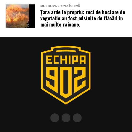
MOLDOVA
4 zile în urmă
Țara arde la propriu: zeci de hectare de
vegetație au fost mistuite de flăcări în
mai multe raioane.