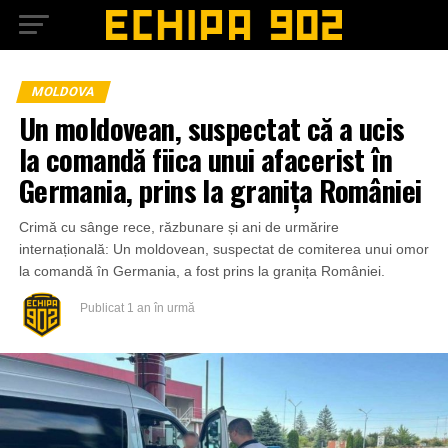
MOLDOVA
Un moldovean, suspectat că a ucis
la comandă fiica unui afacerist în
Germania, prins la granița României
Crimă cu sânge rece, răzbunare și ani de urmărire
internațională: Un moldovean, suspectat de comiterea unui omor
la comandă în Germania, a fost prins la granița României.
Publicat
1 an în urmă