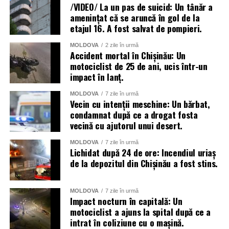
/VIDEO/ La un pas de suicid: Un tânăr a
amenințat că se aruncă în gol de la
etajul 16. A fost salvat de pompieri.
MOLDOVA
2 zile în urmă
Accident mortal în Chișinău: Un
motociclist de 25 de ani, ucis într-un
impact în lanț.
MOLDOVA
7 zile în urmă
Vecin cu intenții meschine: Un bărbat,
condamnat după ce a drogat fosta
vecină cu ajutorul unui desert.
MOLDOVA
7 zile în urmă
Lichidat după 24 de ore: Incendiul uriaș
de la depozitul din Chișinău a fost stins.
MOLDOVA
7 zile în urmă
Impact nocturn în capitală: Un
motociclist a ajuns la spital după ce a
intrat în coliziune cu o mașină.