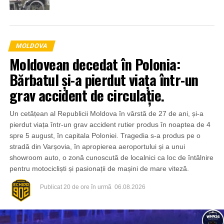
MOLDOVA
Moldovean decedat în Polonia:
Bărbatul și-a pierdut viața într-un
grav accident de circulație.
Un cetățean al Republicii Moldova în vârstă de 27 de ani, și-a
pierdut viața într-un grav accident rutier produs în noaptea de 4
spre 5 august, în capitala Poloniei. Tragedia s-a produs pe o
stradă din Varșovia, în apropierea aeroportului și a unui
showroom auto, o zonă cunoscută de localnici ca loc de întâlnire
pentru motocicliști și pasionații de mașini de mare viteză.
Publicat
20 de ore în urmă
06.08.2026