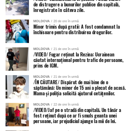
de distrugere a bunurilor publice din capitală,
înregistrate în câteva zile.
MOLDOVA
20 de ore în urmă
Minor trimis după gratii: A fost condamnat la
închisoare pentru distribuirea drogurilor.
MOLDOVA
21 de ore în urmă
/VIDEO/ Fugar reținut la Rezina: Ucrainean
căutat internațional pentru trafic de persoane,
prins de IGM.
MOLDOVA
21 de ore în urmă
/ÎN CĂUTARE/ Dispărut de mai bine de o
săptămână: Un minor de 15 ani a plecat de acasă.
Mama și poliția solicită ajutorul cetățenilor.
MOLDOVA
22 de ore în urmă
/VIDEO/Jaf pe o stradă din capitală. Un tânăr a
fost reținut după ce ar fi smuls geanta unei
persoane, iar prejudiciul ajunge la mii de lei.