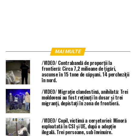
MAI MULTE
/VIDEO/ Contrabandă de proporții la
frontieră: Circa 7,2 milioane de țigări,
ascunse în 15 tone de căpșuni. 14 percheziții
în nord.
/VIDEO/ Migrație clandestină, anihilată: Trei
moldoveni au fost reținuți în dosar și trei
migranți, depistați în zona de frontieră.
/VIDEO/ Copil, victimă a cerșetoriei: Minoră
exploatată în CSI și UE, după o adopție
ilegală. Trei persoane, sub învinuire.