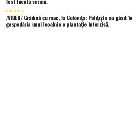
fost făcută scrum.
CITEȘTE ȘI
/VIDEO/ Grădină cu mac, la Colonița: Polițiștii au găsit în
gospodăria unui localnic o plantație interzisă.