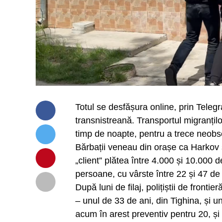
Totul se desfășura online, prin Teleg
transnistreană. Transportul migranțilo
timp de noapte, pentru a trece neobse
Bărbații veneau din orașe ca Harkov sa
„client” plătea între 4.000 și 10.000 
persoane, cu vârste între 22 și 47 de a
După luni de filaj, polițiștii de frontie
– unul de 33 de ani, din Tighina, și 
acum în arest preventiv pentru 20, și 