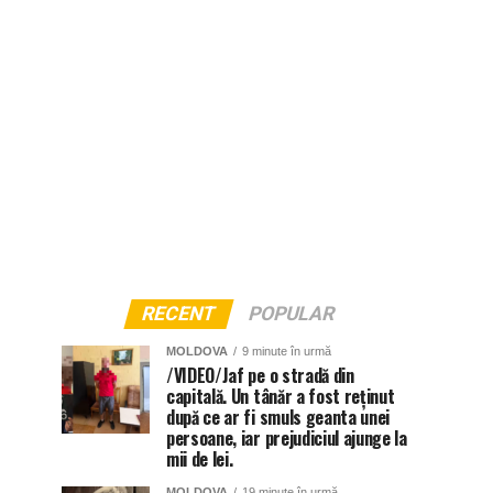
RECENT
POPULAR
MOLDOVA
9 minute în urmă
/VIDEO/Jaf pe o stradă din
capitală. Un tânăr a fost reținut
după ce ar fi smuls geanta unei
persoane, iar prejudiciul ajunge la
mii de lei.
MOLDOVA
19 minute în urmă