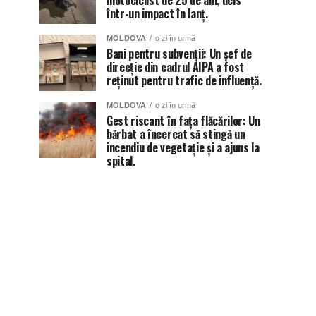
motociclist de 25 de ani, ucis
într-un impact în lanț.
MOLDOVA
o zi în urmă
Bani pentru subvenții: Un șef de
direcție din cadrul AIPA a fost
reținut pentru trafic de influență.
MOLDOVA
o zi în urmă
Gest riscant în fața flăcărilor: Un
bărbat a încercat să stingă un
incendiu de vegetație și a ajuns la
spital.