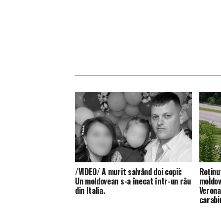
/VIDEO/ A murit salvând doi copii:
Reținu
Un moldovean s-a înecat într-un râu
moldov
din Italia.
Verona,
carabin