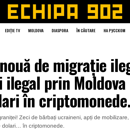
EDIȚIE TV
MOLDOVA
DIASPORA
ÎN CĂUTARE
НА РУССКОМ
ouă de migrație ileg
i ilegal prin Moldova
lari în criptomonede
raniței! Zeci de bărbați ucraineni, apți de mobilizare,
e dolari… în criptomonede.