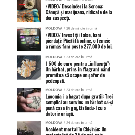
/VIDEO/ Descinderi la Soroca:
Cânepă și marijuana, ridicate de la
doi suspecți.
MOLDOVA
26 de minute în urmă
/VIDEO/ Investiții false, bani
pierduți: Păcălită online, o femeie
a rămas fără peste 277.000 de lei.
MOLDOVA
23 de ore în urmă
1 500 de euro pentru „influență”:
Un bărbat, prins în flagrant când
promitea să scape un șofer de
pedeapsă.
MOLDOVA
23 de ore în urmă
Lăcomia i-a băgat după gratii: Trei
complici au convins un bărbat să-și
pună casa în gaj, lăsându-l cu o
datorie uriașă.
MOLDOVA
24 de ore în urmă
Accident mortal în Chișinău: Un