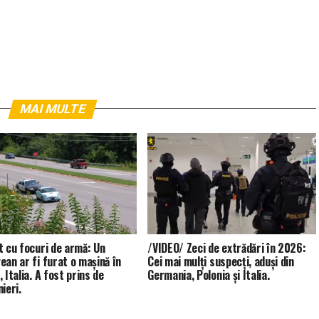
MAI MULTE
t cu focuri de armă: Un
/VIDEO/ Zeci de extrădări în 2026:
ean ar fi furat o mașină în
Cei mai mulți suspecți, aduși din
 Italia. A fost prins de
Germania, Polonia și Italia.
ieri.