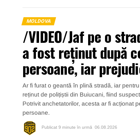
MOLDOVA
/VIDEO/Jaf pe o strad
a fost reținut după c
persoane, iar prejudic
Ar fi furat o geantă în plină stradă, iar pent
reținut de polițiștii din Buiucani, fiind suspe
Potrivit anchetatorilor, acesta ar fi acționat
persoane.
Publicat
9 minute în urmă
06.08.2026