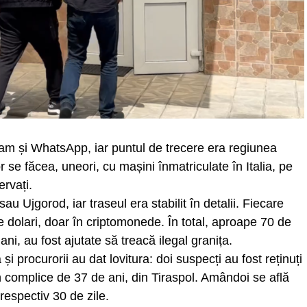
ram și WhatsApp, iar puntul de trecere era regiunea
r se făcea, uneori, cu mașini înmatriculate în Italia, pe
rvați.
u Ujgorod, iar traseul era stabilit în detalii. Fiecare
de dolari, doar în criptomonede. În total, aproape 70 de
ni, au fost ajutate să treacă ilegal granița.
ră și procurorii au dat lovitura: doi suspecți au fost reținuți
un complice de 37 de ani, din Tiraspol. Amândoi se află
respectiv 30 de zile.