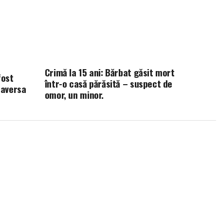
Crimă la 15 ani: Bărbat găsit mort
fost
într-o casă părăsită – suspect de
raversa
omor, un minor.