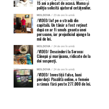
15 ani a plecat de acasă. Mama și
poliția solicită ajutorul cetățenilor.
MOLDOVA
23 de ore în urmă
/VIDEO/Jaf pe o stradă din
capitală. Un tânăr a fost reținut
după ce ar fi smuls geanta unei
persoane, iar prejudiciul ajunge la
mii de lei.
MOLDOVA
24 de ore în urmă
/VIDEO/ Descinderi la Soroca:
Cânepă și marijuana, ridicate de la
doi suspecți.
MOLDOVA
24 de ore în urmă
/VIDEO/ Investiții false, bani
pierduți: Păcălită online, o femeie
a rămas fără peste 277.000 de lei.