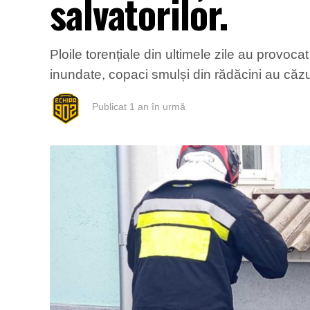
salvatorilor.
Ploile torențiale din ultimele zile au provoca
inundate, copaci smulși din rădăcini au căzu
Publicat
1 an în urmă