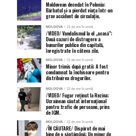
Moldovean decedat în Polonia:
Bărbatul și-a pierdut viața într-un
grav accident de circulație.
MOLDOVA
21 de ore în urmă
/VIDEO/ Vandalismul la el „acasă”:
Două cazuri de distrugere a
bunurilor publice din capitală,
înregistrate în câteva zile.
MOLDOVA
21 de ore în urmă
Minor trimis după gratii: A fost
condamnat la închisoare pentru
distribuirea drogurilor.
MOLDOVA
22 de ore în urmă
/VIDEO/ Fugar reținut la Rezina:
Ucrainean căutat internațional
pentru trafic de persoane, prins
de IGM.
MOLDOVA
22 de ore în urmă
/ÎN CĂUTARE/ Dispărut de mai
bine de o săptămână: Un minor de