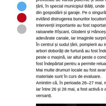
țării, în special municipiul Bălți, un
din gospodării și garaje. Pe o singur
evitând distrugerea bunurilor locuitori
Intervenții importante au fost raportat
raioanele Rîșcani, Glodeni și Hâncești
adevărate canale, iar imaginile surpri
În centrul și sudul țării, pompierii au
arbori doborâți de furtună au fost înd
peste o mașină, iar altul peste o con
fost îndepărtat pentru a permite reluar
Mai multe drumuri locale au fost avar
materiale sunt în curs de evaluare.
Amintim că, în perioada 26–27 mai, m
iar între 26 și 28 mai, a fost activă o
versanți.