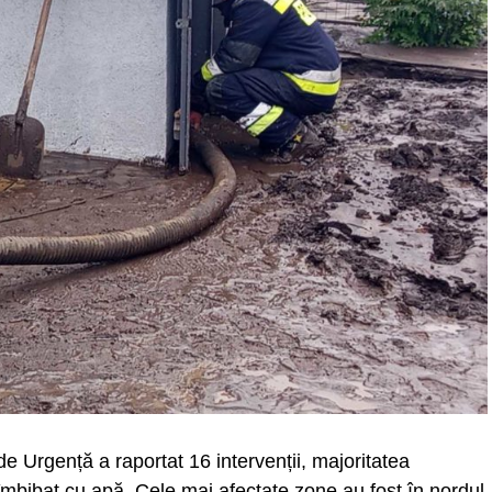
de Urgență a raportat 16 intervenții, majoritatea
 îmbibat cu apă. Cele mai afectate zone au fost în nordul