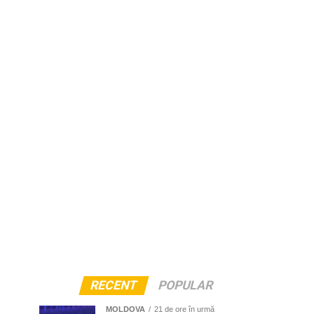
RECENT
POPULAR
MOLDOVA
21 de ore în urmă