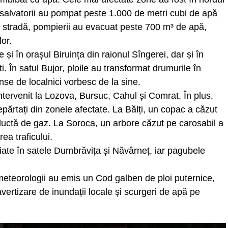
de salvatorii au pompat peste 1.000 de metri cubi de apă
ă stradă, pompierii au evacuat peste 700 m³ de apă,
lor.
e și în orașul Biruința din raionul Sîngerei, dar și în
. În satul Bujor, ploile au transformat drumurile în
nse de localnici vorbesc de la sine.
 intervenit la Lozova, Bursuc, Cahul și Comrat. În plus,
epărtați din zonele afectate. La Bălți, un copac a căzut
ductă de gaz. La Soroca, un arbore căzut pe carosabil a
ea traficului.
iate în satele Dumbrăvița și Năvârneț, iar pagubele
eteorologii au emis un Cod galben de ploi puternice,
 avertizare de inundații locale și scurgeri de apă pe