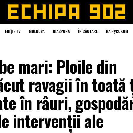
EDIȚIE TV
MOLDOVA
DIASPORA
ÎN CĂUTARE
НА РУССКОМ
e mari: Ploile din
ăcut ravagii în toată 
te în râuri, gospodăr
e intervenții ale