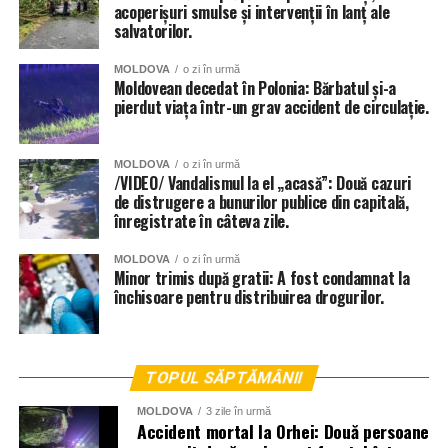
acoperișuri smulse și intervenții în lanț ale
salvatorilor.
MOLDOVA
o zi în urmă
Moldovean decedat în Polonia: Bărbatul și-a
pierdut viața într-un grav accident de circulație.
MOLDOVA
o zi în urmă
/VIDEO/ Vandalismul la el „acasă”: Două cazuri
de distrugere a bunurilor publice din capitală,
înregistrate în câteva zile.
MOLDOVA
o zi în urmă
Minor trimis după gratii: A fost condamnat la
închisoare pentru distribuirea drogurilor.
TOPUL SĂPTĂMÂNII
MOLDOVA
3 zile în urmă
Accident mortal la Orhei: Două persoane