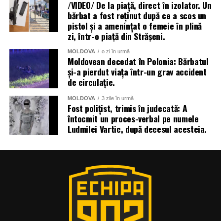
/VIDEO/ De la piață, direct în izolator. Un
bărbat a fost reținut după ce a scos un
pistol și a amenințat o femeie în plină
zi, într-o piață din Strășeni.
MOLDOVA
o zi în urmă
Moldovean decedat în Polonia: Bărbatul
și-a pierdut viața într-un grav accident
de circulație.
MOLDOVA
3 zile în urmă
Fost polițist, trimis în judecată: A
întocmit un proces-verbal pe numele
Ludmilei Vartic, după decesul acesteia.