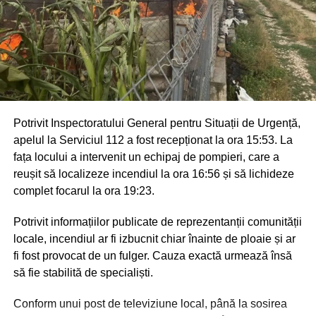
Potrivit Inspectoratului General pentru Situații de Urgență,
apelul la Serviciul 112 a fost recepționat la ora 15:53. La
fața locului a intervenit un echipaj de pompieri, care a
reușit să localizeze incendiul la ora 16:56 și să lichideze
complet focarul la ora 19:23.
Potrivit informațiilor publicate de reprezentanții comunității
locale, incendiul ar fi izbucnit chiar înainte de ploaie și ar
fi fost provocat de un fulger. Cauza exactă urmează însă
să fie stabilită de specialiști.
Conform unui post de televiziune local, până la sosirea