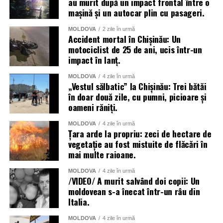
au murit după un impact frontal între o
mașină și un autocar plin cu pasageri.
MOLDOVA
2 zile în urmă
Accident mortal în Chișinău: Un
motociclist de 25 de ani, ucis într-un
impact în lanț.
MOLDOVA
4 zile în urmă
„Vestul sălbatic” la Chișinău: Trei bătăi
în doar două zile, cu pumni, picioare și
oameni răniți.
MOLDOVA
4 zile în urmă
Țara arde la propriu: zeci de hectare de
vegetație au fost mistuite de flăcări în
mai multe raioane.
MOLDOVA
4 zile în urmă
/VIDEO/ A murit salvând doi copii: Un
moldovean s-a înecat într-un râu din
Italia.
MOLDOVA
4 zile în urmă