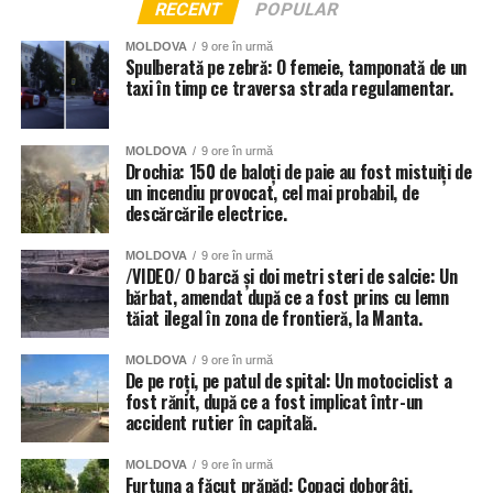
RECENT
POPULAR
MOLDOVA
9 ore în urmă
Spulberată pe zebră: O femeie, tamponată de un
taxi în timp ce traversa strada regulamentar.
MOLDOVA
9 ore în urmă
Drochia: 150 de baloți de paie au fost mistuiți de
un incendiu provocat, cel mai probabil, de
descărcările electrice.
MOLDOVA
9 ore în urmă
/VIDEO/ O barcă și doi metri steri de salcie: Un
bărbat, amendat după ce a fost prins cu lemn
tăiat ilegal în zona de frontieră, la Manta.
MOLDOVA
9 ore în urmă
De pe roți, pe patul de spital: Un motociclist a
fost rănit, după ce a fost implicat într-un
accident rutier în capitală.
MOLDOVA
9 ore în urmă
Furtuna a făcut prăpăd: Copaci doborâți,