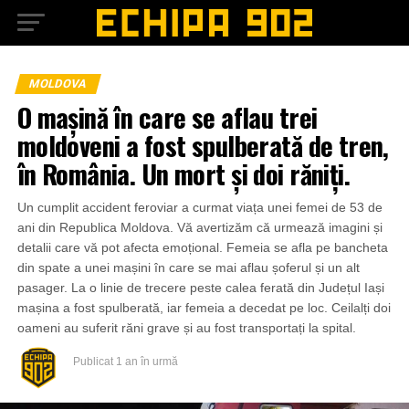
MOLDOVA
O mașină în care se aflau trei
moldoveni a fost spulberată de tren,
în România. Un mort și doi răniți.
Un cumplit accident feroviar a curmat viața unei femei de 53 de
ani din Republica Moldova. Vă avertizăm că urmează imagini și
detalii care vă pot afecta emoțional. Femeia se afla pe bancheta
din spate a unei mașini în care se mai aflau șoferul și un alt
pasager. La o linie de trecere peste calea ferată din Județul Iași
mașina a fost spulberată, iar femeia a decedat pe loc. Ceilalți doi
oameni au suferit răni grave și au fost transportați la spital.
Publicat
1 an în urmă