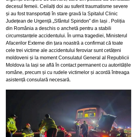
decesul femeii. Ceilalți doi au suferit traumatisme severe
și au fost transportați în stare gravă la Spitalul Clinic
Județean de Urgență „Sfântul Spiridon” din Iași . Poliția
din România a deschis o anchetă pentru a stabili
circumstanțele accidentului. În urma tragediei, Ministerul
Afacerilor Externe din țara noastră a confirmat că toate
cele trei victime ale accidentului feroviar sunt cetățeni
moldoveni și la moment Consulatul General al Republicii
Moldova la Iași se află în contact permanent cu autoritățile
române, precum și cu rudele victimelor și acordă întreaga
asistență consulară necesară.