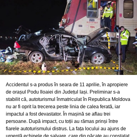
Accidentul s-a produs în seara de 11 aprilie, în apropiere
de orașul Podu Iloaiei din Județul Iași. Preliminar s-a
stabilit că, autoturismul înmatriculat în Republica Moldova
nu ar fi oprit la trecerea peste linia de calea ferată, iar
impactul a fost devastator. În mașină se aflau trei
persoane. După impact, cu toții au rămas prinși între
fiarele autoturismului distrus. La fața locului au ajuns de
urgență echipele de salvare, care din păcate au constatat