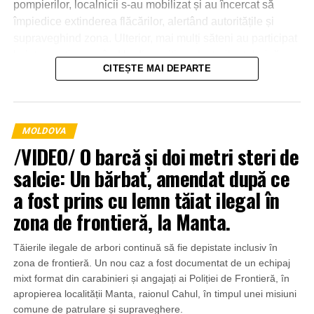
pompierilor, localnicii s-au mobilizat și au încercat să
împiedice extinderea flăcărilor, alertând autoritățile și
supraveghind zona. Ulterior, mai mulți săteni au participat
la intervenție, punând la dispoziția salvatorilor tehnică
CITEȘTE MAI DEPARTE
agricolă și transportând apă pentru stingerea incendiului.
MOLDOVA
/VIDEO/ O barcă și doi metri steri de
salcie: Un bărbat, amendat după ce
a fost prins cu lemn tăiat ilegal în
zona de frontieră, la Manta.
Tăierile ilegale de arbori continuă să fie depistate inclusiv în
zona de frontieră. Un nou caz a fost documentat de un echipaj
mixt format din carabinieri și angajați ai Poliției de Frontieră, în
apropierea localității Manta, raionul Cahul, în timpul unei misiuni
comune de patrulare și supraveghere.