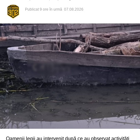
Publicat
9 ore în urmă
07.08.2026
Din fericire, nimeni nu a avut de suferit, iar reprezentanții
comunității au mulțumit atât pompierilor din Drochia, cât și
localnicilor care au intervenit prompt și au contribuit la
limitarea pagubelor.
Oamenii legii au intervenit după ce au observat activități