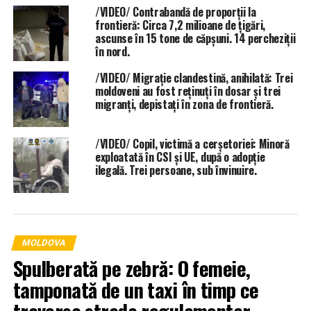
/VIDEO/ Contrabandă de proporții la
frontieră: Circa 7,2 milioane de țigări,
ascunse în 15 tone de căpșuni. 14 percheziții
în nord.
/VIDEO/ Migrație clandestină, anihilată: Trei
moldoveni au fost reținuți în dosar și trei
migranți, depistați în zona de frontieră.
/VIDEO/ Copil, victimă a cerșetoriei: Minoră
exploatată în CSI și UE, după o adopție
ilegală. Trei persoane, sub învinuire.
MOLDOVA
Spulberată pe zebră: O femeie,
tamponată de un taxi în timp ce