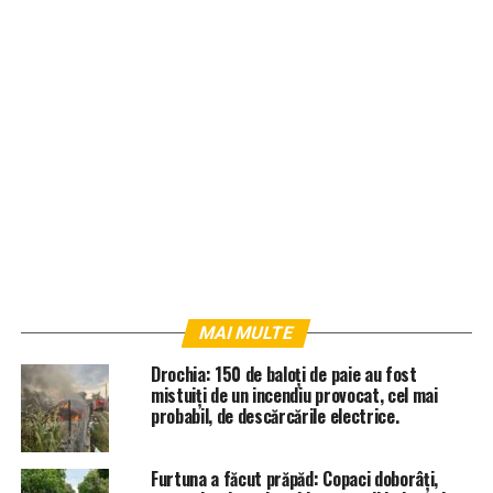
MAI MULTE
Drochia: 150 de baloți de paie au fost
mistuiți de un incendiu provocat, cel mai
probabil, de descărcările electrice.
Furtuna a făcut prăpăd: Copaci doborâți,