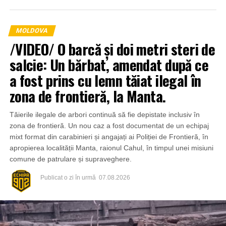
MOLDOVA
/VIDEO/ O barcă și doi metri steri de
salcie: Un bărbat, amendat după ce
a fost prins cu lemn tăiat ilegal în
zona de frontieră, la Manta.
Tăierile ilegale de arbori continuă să fie depistate inclusiv în
zona de frontieră. Un nou caz a fost documentat de un echipaj
mixt format din carabinieri și angajați ai Poliției de Frontieră, în
apropierea localității Manta, raionul Cahul, în timpul unei misiuni
comune de patrulare și supraveghere.
Publicat
o zi în urmă
07.08.2026