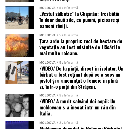
MOLDOVA
5 zile în urmă
„Vestul sălbatic” la Chișinău: Trei bătăi
în doar două zile, cu pumni, picioare și
oameni răniți.
MOLDOVA
5 zile în urmă
Țara arde la propriu: zeci de hectare de
vegetație au fost mistuite de flăcări în
mai multe raioane.
MOLDOVA
5 zile în urmă
/VIDEO/ De la piață, direct în izolator. Un
bărbat a fost reținut după ce a scos un
pistol și a amenințat o femeie în plină
zi, într-o piață din Strășeni.
MOLDOVA
5 zile în urmă
/VIDEO/ A murit salvând doi copii: Un
moldovean s-a înecat într-un râu din
Italia.
MOLDOVA
2 zile în urmă
Moldovean decedat în Polonia: Bărbatul