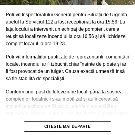
Potrivit Inspectoratului General pentru Situații de Urgență,
apelul la Serviciul 112 a fost recepționat la ora 15:53. La
fața locului a intervenit un echipaj de pompieri, care a
reușit să localizeze incendiul la ora 16:56 și să lichideze
complet focarul la ora 19:23.
Potrivit informațiilor publicate de reprezentanții comunității
locale, incendiul ar fi izbucnit chiar înainte de ploaie și ar
fi fost provocat de un fulger. Cauza exactă urmează însă
să fie stabilită de specialiști.
Conform unui post de televiziune local, până la sosirea
pompierilor, localnicii s-au mobilizat și au încercat să
împiedice extinderea flăcărilor, alertând autoritățile și
supraveghind zona. Ulterior, mai mulți săteni au participat
la intervenție, punând la dispoziția salvatorilor tehnică
CITEȘTE MAI DEPARTE
agricolă și transportând apă pentru stingerea incendiului.