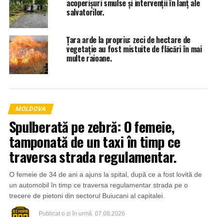
acoperișuri smulse și intervenții în lanț ale
salvatorilor.
Țara arde la propriu: zeci de hectare de
vegetație au fost mistuite de flăcări în mai
multe raioane.
MOLDOVA
Spulberată pe zebră: O femeie,
tamponată de un taxi în timp ce
traversa strada regulamentar.
O femeie de 34 de ani a ajuns la spital, după ce a fost lovită de
un automobil în timp ce traversa regulamentar strada pe o
trecere de pietoni din sectorul Buiucani al capitalei.
Publicat
o zi în urmă
07.08.2026