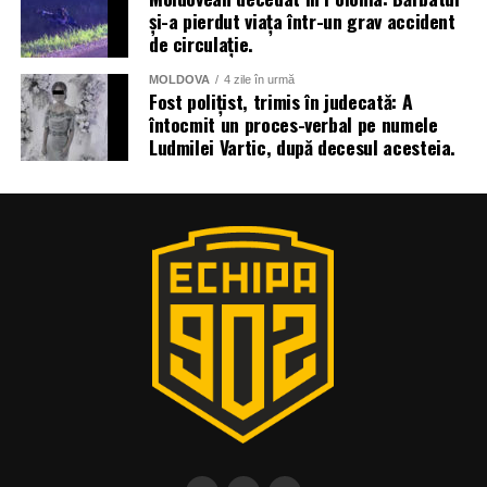
și-a pierdut viața într-un grav accident
de circulație.
MOLDOVA
4 zile în urmă
Fost polițist, trimis în judecată: A
întocmit un proces-verbal pe numele
Ludmilei Vartic, după decesul acesteia.