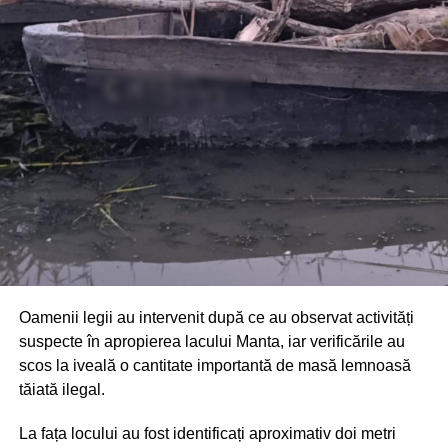
Din fericire, nimeni nu a avut de suferit, iar reprezentanții
comunității au mulțumit atât pompierilor din Drochia, cât și
localnicilor care au intervenit prompt și au contribuit la
limitarea pagubelor.
Oamenii legii au intervenit după ce au observat activități
suspecte în apropierea lacului Manta, iar verificările au
scos la iveală o cantitate importantă de masă lemnoasă
tăiată ilegal.
La fața locului au fost identificați aproximativ doi metri