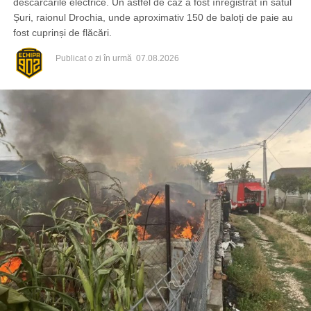
descărcările electrice. Un astfel de caz a fost înregistrat în satul
Șuri, raionul Drochia, unde aproximativ 150 de baloți de paie au
fost cuprinși de flăcări.
Publicat
o zi în urmă
07.08.2026