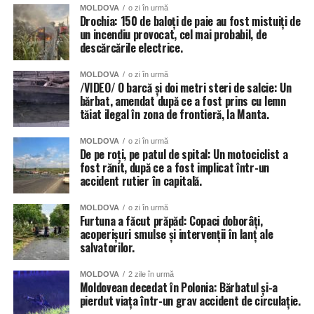
MOLDOVA
o zi în urmă
Drochia: 150 de baloți de paie au fost mistuiți de
un incendiu provocat, cel mai probabil, de
descărcările electrice.
MOLDOVA
o zi în urmă
/VIDEO/ O barcă și doi metri steri de salcie: Un
bărbat, amendat după ce a fost prins cu lemn
tăiat ilegal în zona de frontieră, la Manta.
MOLDOVA
o zi în urmă
De pe roți, pe patul de spital: Un motociclist a
fost rănit, după ce a fost implicat într-un
accident rutier în capitală.
MOLDOVA
o zi în urmă
Furtuna a făcut prăpăd: Copaci doborâți,
acoperișuri smulse și intervenții în lanț ale
salvatorilor.
MOLDOVA
2 zile în urmă
Moldovean decedat în Polonia: Bărbatul și-a
pierdut viața într-un grav accident de circulație.