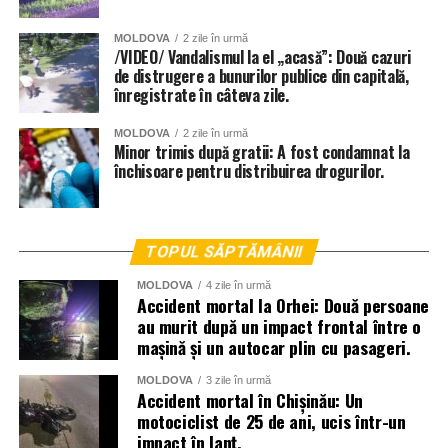
MOLDOVA
2 zile în urmă
/VIDEO/ Vandalismul la el „acasă”: Două cazuri
de distrugere a bunurilor publice din capitală,
înregistrate în câteva zile.
MOLDOVA
2 zile în urmă
Minor trimis după gratii: A fost condamnat la
închisoare pentru distribuirea drogurilor.
TOPUL SĂPTĂMÂNII
MOLDOVA
4 zile în urmă
Accident mortal la Orhei: Două persoane
au murit după un impact frontal între o
mașină și un autocar plin cu pasageri.
MOLDOVA
3 zile în urmă
Accident mortal în Chișinău: Un
motociclist de 25 de ani, ucis într-un
impact în lanț.