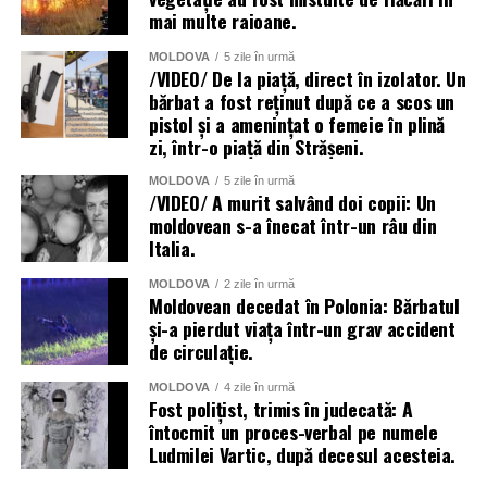
mai multe raioane.
MOLDOVA
5 zile în urmă
/VIDEO/ De la piață, direct în izolator. Un
bărbat a fost reținut după ce a scos un
pistol și a amenințat o femeie în plină
zi, într-o piață din Strășeni.
MOLDOVA
5 zile în urmă
/VIDEO/ A murit salvând doi copii: Un
moldovean s-a înecat într-un râu din
Italia.
MOLDOVA
2 zile în urmă
Moldovean decedat în Polonia: Bărbatul
și-a pierdut viața într-un grav accident
de circulație.
MOLDOVA
4 zile în urmă
Fost polițist, trimis în judecată: A
întocmit un proces-verbal pe numele
Ludmilei Vartic, după decesul acesteia.