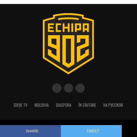
EDIȚIE TV
MOLDOVA
DIASPORA
ÎN CĂUTARE
НА РУССКОМ
Copyright © 2023 Echipa 902/Best Production
SHARE
TWEET