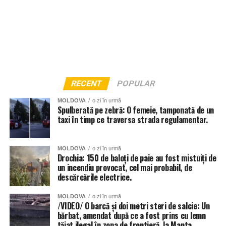
RECENT
POPULAR
MOLDOVA
o zi în urmă
Spulberată pe zebră: O femeie, tamponată de un
taxi în timp ce traversa strada regulamentar.
MOLDOVA
o zi în urmă
Drochia: 150 de baloți de paie au fost mistuiți de
un incendiu provocat, cel mai probabil, de
descărcările electrice.
MOLDOVA
o zi în urmă
/VIDEO/ O barcă și doi metri steri de salcie: Un
bărbat, amendat după ce a fost prins cu lemn
tăiat ilegal în zona de frontieră, la Manta.
Și instituțiile de învățământ din Chișinău au fost grav