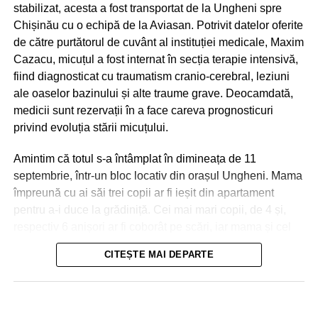
stabilizat, acesta a fost transportat de la Ungheni spre
Chișinău cu o echipă de la Aviasan. Potrivit datelor oferite
de către purtătorul de cuvânt al instituției medicale, Maxim
Cazacu, micuțul a fost internat în secția terapie intensivă,
fiind diagnosticat cu traumatism cranio-cerebral, leziuni
ale oaselor bazinului și alte traume grave. Deocamdată,
medicii sunt rezervații în a face careva prognosticuri
privind evoluția stării micuțului.
Amintim că totul s-a întâmplat în dimineața de 11
septembrie, într-un bloc locativ din orașul Ungheni. Mama
împreună cu ai săi trei copii ar fi ieșit din apartament
pentru a-i duce la grădiniță. Cei mai mari copii, de 4 și,
respectiv 6 anișori ar fi coborât pe scări, iar mama și cel
de-al treilea micuț, de 2 ani, urmau să meargă cu
CITEȘTE MAI DEPARTE
ascensorul. La ușile deschise ale liftului, mama a reușit
Nici în Chișinău situația nu a fost una mai bună. Aici
să împingă doar partea din fața a căruciorului în care se
drumurile s-au transformat în râuri, iar trecătorii au fost
afla micuțul, și s-a întors pentru a lua o pungă, moment în
nevoiți să meargă prin apa care le ajungea până la
care ușile s-au închis! Copilul a căzut în gol, în tunelul