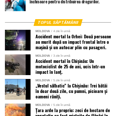
închisoare pentru distribuirea drogurilor.
TOPUL SĂPTĂMÂNII
MOLDOVA
4 zile în urmă
Accident mortal la Orhei: Două persoane
au murit după un impact frontal între o
mașină și un autocar plin cu pasageri.
MOLDOVA
3 zile în urmă
Accident mortal în Chișinău: Un
motociclist de 25 de ani, ucis într-un
impact în lanț.
La lichidarea consecințelor intemperiilor sunt antrenați
MOLDOVA
5 zile în urmă
aproape două mii de angajați ai Ministerului Afacerilor
„Vestul sălbatic” la Chișinău: Trei bătăi
în doar două zile, cu pumni, picioare și
Interne, dar și toate serviciile specializate de nivel local,
oameni răniți.
raional și național.
MOLDOVA
5 zile în urmă
Menționăm că meteorologii prognozează vreme instabilă
Țara arde la propriu: zeci de hectare de
și pentru următoarele zile.
vegetație au fost mistuite de flăcări în