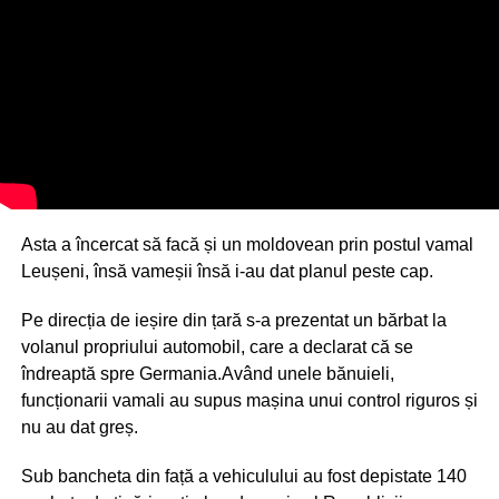
Asta a încercat să facă și un moldovean prin postul vamal
Leușeni, însă vameșii însă i-au dat planul peste cap.
Pe direcția de ieșire din țară s-a prezentat un bărbat la
volanul propriului automobil, care a declarat că se
îndreaptă spre Germania.Având unele bănuieli,
funcționarii vamali au supus mașina unui control riguros și
nu au dat greș.
Sub bancheta din față a vehiculului au fost depistate 140