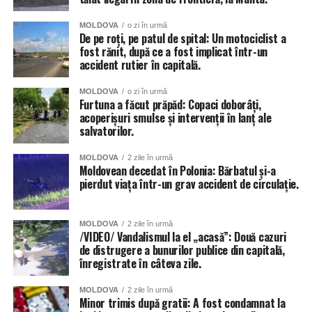
afectate de ploi, anunță Primăria capitalei. 56 de școli și
MOLDOVA
o zi în urmă
grădinițe din sectoarele Botanica, Buiucani, Centru și
De pe roți, pe patul de spital: Un motociclist a
fost rănit, după ce a fost implicat într-un
Râșcani. Totuși autoritățile dau asigurări că situația va fi
accident rutier în capitală.
remediată în cel mai scurt timp.
MOLDOVA
o zi în urmă
Inundat a fost și teatrul de Operă și Balet Maria Bieșu, sub
Furtuna a făcut prăpăd: Copaci doborâți,
presiunea apei de pe acoperiș, au cedat două țevi.
acoperișuri smulse și intervenții în lanț ale
salvatorilor.
Inundate au fost și trecerile subterane de pietoni, dar și
MOLDOVA
2 zile în urmă
parcările amenajate în subsolurile blocurilor locative.
Moldovean decedat în Polonia: Bărbatul și-a
pierdut viața într-un grav accident de circulație.
MOLDOVA
2 zile în urmă
/VIDEO/ Vandalismul la el „acasă”: Două cazuri
de distrugere a bunurilor publice din capitală,
înregistrate în câteva zile.
MOLDOVA
2 zile în urmă
Minor trimis după gratii: A fost condamnat la