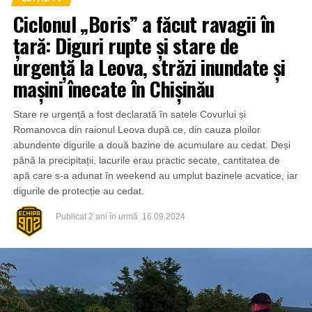
Ciclonul „Boris” a făcut ravagii în
țară: Diguri rupte și stare de
urgență la Leova, străzi inundate și
mașini înecate în Chișinău
Stare re urgență a fost declarată în satele Covurlui și
Romanovca din raionul Leova după ce, din cauza ploilor
abundente digurile a două bazine de acumulare au cedat. Deși
până la precipitații, lacurile erau practic secate, cantitatea de
apă care s-a adunat în weekend au umplut bazinele acvatice, iar
digurile de protecție au cedat.
Publicat
2 ani în urmă
16.09.2024