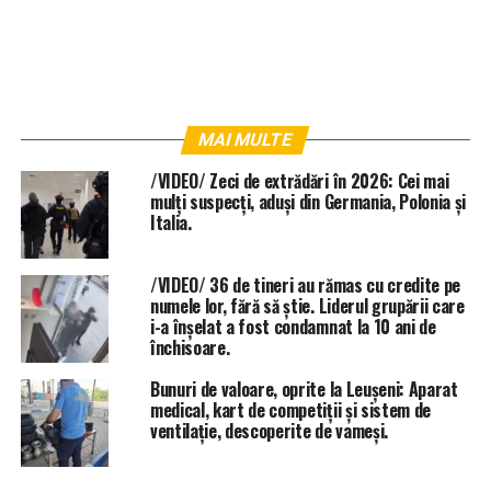
MAI MULTE
/VIDEO/ Zeci de extrădări în 2026: Cei mai
mulți suspecți, aduși din Germania, Polonia și
Italia.
/VIDEO/ 36 de tineri au rămas cu credite pe
numele lor, fără să știe. Liderul grupării care
i-a înșelat a fost condamnat la 10 ani de
închisoare.
Bunuri de valoare, oprite la Leușeni: Aparat
medical, kart de competiții și sistem de
ventilație, descoperite de vameși.