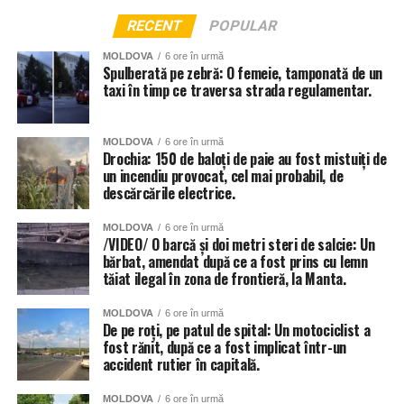
RECENT
POPULAR
MOLDOVA
6 ore în urmă
Spulberată pe zebră: O femeie, tamponată de un
taxi în timp ce traversa strada regulamentar.
MOLDOVA
6 ore în urmă
Drochia: 150 de baloți de paie au fost mistuiți de
un incendiu provocat, cel mai probabil, de
descărcările electrice.
MOLDOVA
6 ore în urmă
/VIDEO/ O barcă și doi metri steri de salcie: Un
bărbat, amendat după ce a fost prins cu lemn
tăiat ilegal în zona de frontieră, la Manta.
MOLDOVA
6 ore în urmă
De pe roți, pe patul de spital: Un motociclist a
fost rănit, după ce a fost implicat într-un
accident rutier în capitală.
MOLDOVA
6 ore în urmă