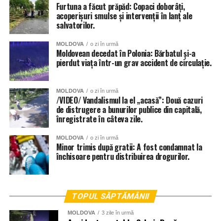
Furtuna a făcut prăpăd: Copaci doborâți,
acoperișuri smulse și intervenții în lanț ale
salvatorilor.
MOLDOVA
o zi în urmă
Moldovean decedat în Polonia: Bărbatul și-a
pierdut viața într-un grav accident de circulație.
MOLDOVA
o zi în urmă
/VIDEO/ Vandalismul la el „acasă”: Două cazuri
de distrugere a bunurilor publice din capitală,
înregistrate în câteva zile.
MOLDOVA
o zi în urmă
Minor trimis după gratii: A fost condamnat la
închisoare pentru distribuirea drogurilor.
TOPUL SĂPTĂMÂNII
MOLDOVA
3 zile în urmă