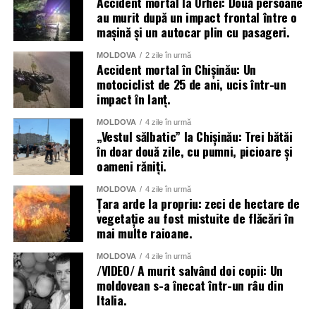
Accident mortal la Orhei: Două persoane
au murit după un impact frontal între o
mașină și un autocar plin cu pasageri.
MOLDOVA
2 zile în urmă
Accident mortal în Chișinău: Un
motociclist de 25 de ani, ucis într-un
impact în lanț.
MOLDOVA
4 zile în urmă
„Vestul sălbatic” la Chișinău: Trei bătăi
în doar două zile, cu pumni, picioare și
oameni răniți.
MOLDOVA
4 zile în urmă
Țara arde la propriu: zeci de hectare de
vegetație au fost mistuite de flăcări în
mai multe raioane.
MOLDOVA
4 zile în urmă
/VIDEO/ A murit salvând doi copii: Un
moldovean s-a înecat într-un râu din
Italia.