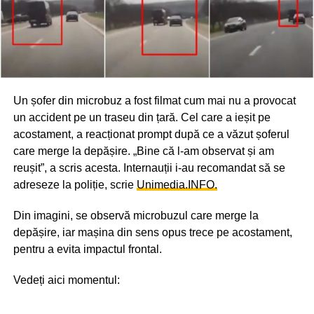
Un șofer din microbuz a fost filmat cum mai nu a provocat
un accident pe un traseu din țară. Cel care a ieșit pe
acostament, a reacționat prompt după ce a văzut șoferul
care merge la depășire. „Bine că l-am observat și am
reușit”, a scris acesta. Internauții i-au recomandat să se
adreseze la poliție, scrie
Unimedia.INFO.
Din imagini, se observă microbuzul care merge la
depășire, iar mașina din sens opus trece pe acostament,
pentru a evita impactul frontal.
Vedeți aici momentul: