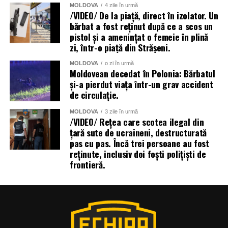
MOLDOVA
4 zile în urmă
/VIDEO/ De la piață, direct în izolator. Un
bărbat a fost reținut după ce a scos un
pistol și a amenințat o femeie în plină
zi, într-o piață din Strășeni.
MOLDOVA
o zi în urmă
Moldovean decedat în Polonia: Bărbatul
și-a pierdut viața într-un grav accident
de circulație.
MOLDOVA
3 zile în urmă
/VIDEO/ Rețea care scotea ilegal din
țară sute de ucraineni, destructurată
pas cu pas. Încă trei persoane au fost
reținute, inclusiv doi foști polițiști de
frontieră.