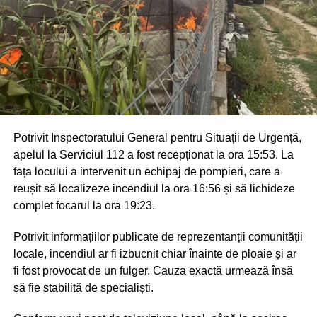
Potrivit Inspectoratului General pentru Situații de Urgență,
apelul la Serviciul 112 a fost recepționat la ora 15:53. La
fața locului a intervenit un echipaj de pompieri, care a
reușit să localizeze incendiul la ora 16:56 și să lichideze
complet focarul la ora 19:23.
Potrivit informațiilor publicate de reprezentanții comunității
locale, incendiul ar fi izbucnit chiar înainte de ploaie și ar
fi fost provocat de un fulger. Cauza exactă urmează însă
să fie stabilită de specialiști.