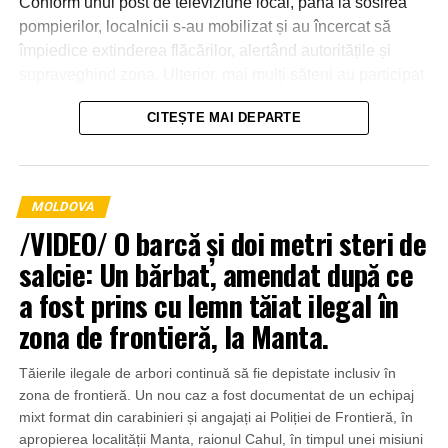
Conform unui post de televiziune local, până la sosirea
pompierilor, localnicii s-au mobilizat și au încercat să
împiedice extinderea flăcărilor, alertând autoritățile și
supraveghind zona. Ulterior, mai mulți săteni au participat
la intervenție, punând la dispoziția salvatorilor tehnică
CITEȘTE MAI DEPARTE
agricolă și transportând apă pentru stingerea incendiului.
MOLDOVA
/VIDEO/ O barcă și doi metri steri de
salcie: Un bărbat, amendat după ce
a fost prins cu lemn tăiat ilegal în
zona de frontieră, la Manta.
Tăierile ilegale de arbori continuă să fie depistate inclusiv în
zona de frontieră. Un nou caz a fost documentat de un echipaj
mixt format din carabinieri și angajați ai Poliției de Frontieră, în
apropierea localității Manta, raionul Cahul, în timpul unei misiuni