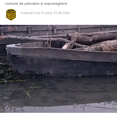
comune de patrulare și supraveghere.
Publicat
6 ore în urmă
07.08.2026
Din fericire, nimeni nu a avut de suferit, iar reprezentanții
comunității au mulțumit atât pompierilor din Drochia, cât și
localnicilor care au intervenit prompt și au contribuit la
limitarea pagubelor.