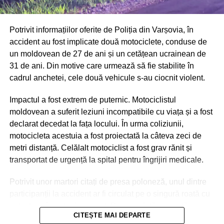
Potrivit informațiilor oferite de Poliția din Varșovia, în
accident au fost implicate două motociclete, conduse de
un moldovean de 27 de ani și un cetățean ucrainean de
31 de ani. Din motive care urmează să fie stabilite în
cadrul anchetei, cele două vehicule s-au ciocnit violent.
Impactul a fost extrem de puternic. Motociclistul
moldovean a suferit leziuni incompatibile cu viața și a fost
declarat decedat la fața locului. În urma coliziunii,
motocicleta acestuia a fost proiectată la câteva zeci de
metri distanță. Celălalt motociclist a fost grav rănit și
transportat de urgență la spital pentru îngrijiri medicale.
Potrivit unor martori citați de presa poloneză, unul dintre
participanții la accident ar fi circulat pe o singură roată cu
puțin timp înainte de impact. Deocamdată, această
CITEȘTE MAI DEPARTE
informație nu a fost confirmată oficial și face parte din