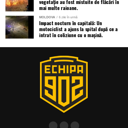
vegetație au fost mistuite de flăcări în
mai multe raioane.
MOLDOVA
6 zile în urmă
Impact nocturn în capitală: Un
motociclist a ajuns la spital după ce a
intrat în coliziune cu o mașină.