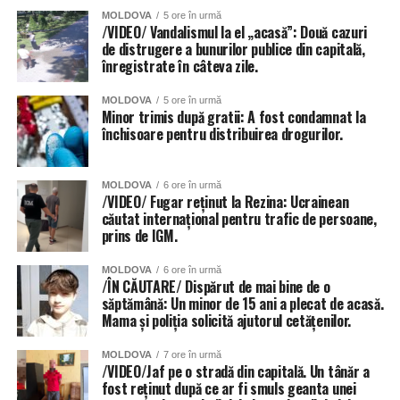
MOLDOVA
5 ore în urmă
/VIDEO/ Vandalismul la el „acasă”: Două cazuri
de distrugere a bunurilor publice din capitală,
înregistrate în câteva zile.
MOLDOVA
5 ore în urmă
Minor trimis după gratii: A fost condamnat la
închisoare pentru distribuirea drogurilor.
MOLDOVA
6 ore în urmă
/VIDEO/ Fugar reținut la Rezina: Ucrainean
căutat internațional pentru trafic de persoane,
prins de IGM.
MOLDOVA
6 ore în urmă
/ÎN CĂUTARE/ Dispărut de mai bine de o
săptămână: Un minor de 15 ani a plecat de acasă.
Mama și poliția solicită ajutorul cetățenilor.
MOLDOVA
7 ore în urmă
/VIDEO/Jaf pe o stradă din capitală. Un tânăr a
fost reținut după ce ar fi smuls geanta unei