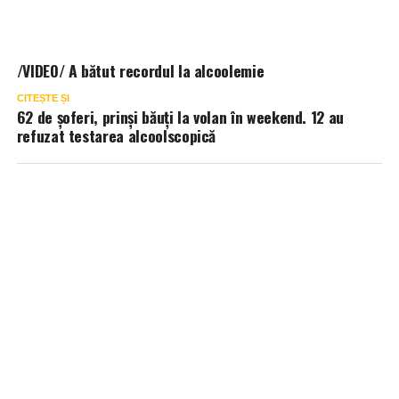
/VIDEO/ A bătut recordul la alcoolemie
CITEȘTE ȘI
62 de șoferi, prinși băuți la volan în weekend. 12 au
refuzat testarea alcoolscopică