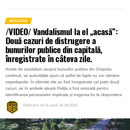
verificările efectuate de anchetatori.
MOLDOVA
/VIDEO/ Vandalismul la el „acasă”:
Două cazuri de distrugere a
bunurilor publice din capitală,
înregistrate în câteva zile.
Actele de vandalism asupra bunurilor publice din Chișinău
continuă, iar autoritățile spun că astfel de fapte nu vor rămâne
nepedepsite. În ultimele zile au fost înregistrate cel puțin două
cazuri, iar în ambele situații Poliția a fost sesizată pentru
identificarea persoanelor implicate și tragerea lor la răspundere.
Publicat
5 ore în urmă
06.08.2026