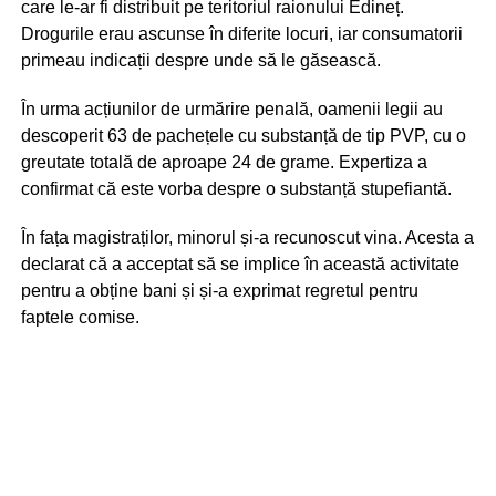
care le-ar fi distribuit pe teritoriul raionului Edineț.
Drogurile erau ascunse în diferite locuri, iar consumatorii
primeau indicații despre unde să le găsească.
În urma acțiunilor de urmărire penală, oamenii legii au
descoperit 63 de pachețele cu substanță de tip PVP, cu o
greutate totală de aproape 24 de grame. Expertiza a
confirmat că este vorba despre o substanță stupefiantă.
În fața magistraților, minorul și-a recunoscut vina. Acesta a
declarat că a acceptat să se implice în această activitate
pentru a obține bani și și-a exprimat regretul pentru
faptele comise.