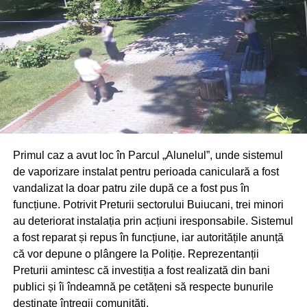
Poliția poloneză a deschis o anchetă și continuă
cercetările pentru a stabili cu exactitate circumstanțele în
care s-a produs tragedia.
Primul caz a avut loc în Parcul „Alunelul”, unde sistemul
de vaporizare instalat pentru perioada caniculară a fost
vandalizat la doar patru zile după ce a fost pus în
funcțiune. Potrivit Preturii sectorului Buiucani, trei minori
au deteriorat instalația prin acțiuni iresponsabile. Sistemul
a fost reparat și repus în funcțiune, iar autoritățile anunță
că vor depune o plângere la Poliție. Reprezentanții
Preturii amintesc că investiția a fost realizată din bani
publici și îi îndeamnă pe cetățeni să respecte bunurile
destinate întregii comunități.