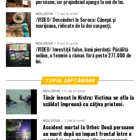
persoane, iar prejudiciul ajunge la mii de lei.
MOLDOVA
7 ore în urmă
/VIDEO/ Descinderi la Soroca: Cânepă și
marijuana, ridicate de la doi suspecți.
MOLDOVA
8 ore în urmă
/VIDEO/ Investiții false, bani pierduți: Păcălită
online, o femeie a rămas fără peste 277.000 de
lei.
TOPUL SĂPTĂMÂNII
MOLDOVA
6 zile în urmă
Tânăr înecat în Nistru: Victima se afla la
scăldat împreună cu câțiva prieteni.
MOLDOVA
2 zile în urmă
Accident mortal la Orhei: Două persoane
au murit după un impact frontal între o
mașină și un autocar plin cu pasageri.