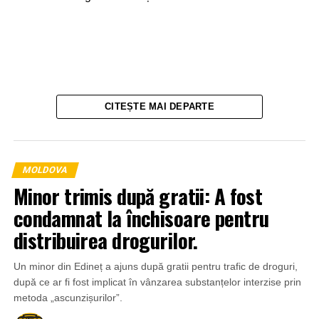
CITEȘTE MAI DEPARTE
MOLDOVA
Minor trimis după gratii: A fost
condamnat la închisoare pentru
distribuirea drogurilor.
Un minor din Edineț a ajuns după gratii pentru trafic de droguri,
Un alt caz a fost surprins de camerele de supraveghere
după ce ar fi fost implicat în vânzarea substanțelor interzise prin
din pasajul subteran de pe strada Ciuflea, la intersecția cu
metoda „ascunzișurilor”.
bulevardul Ștefan cel Mare și Sfânt. Imaginile arată cum o