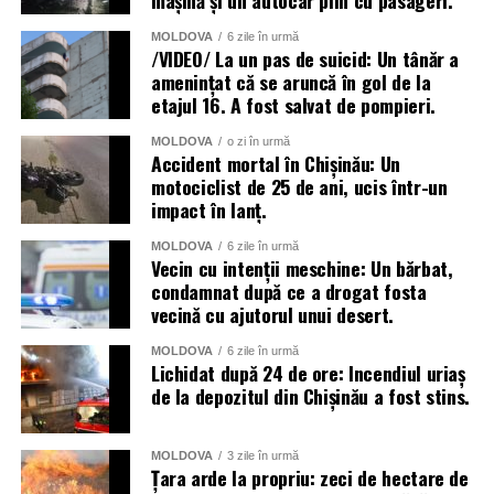
MOLDOVA
6 zile în urmă
/VIDEO/ La un pas de suicid: Un tânăr a
amenințat că se aruncă în gol de la
etajul 16. A fost salvat de pompieri.
MOLDOVA
o zi în urmă
Accident mortal în Chișinău: Un
motociclist de 25 de ani, ucis într-un
impact în lanț.
MOLDOVA
6 zile în urmă
Vecin cu intenții meschine: Un bărbat,
condamnat după ce a drogat fosta
vecină cu ajutorul unui desert.
MOLDOVA
6 zile în urmă
Lichidat după 24 de ore: Incendiul uriaș
de la depozitul din Chișinău a fost stins.
MOLDOVA
3 zile în urmă
Țara arde la propriu: zeci de hectare de