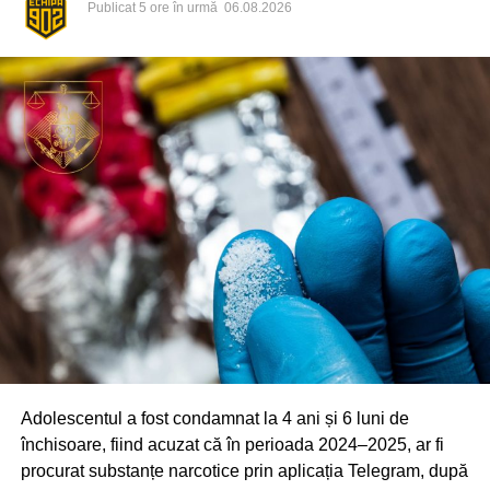
persoană deteriorează intenționat o cameră video, iar
Publicat
5 ore în urmă
06.08.2026
ulterior sunt distruse și mai multe plăci de teracotă de pe
peretele pasajului. Primăria Chișinău a sesizat organele
de drept, care urmează să stabilească toate
circumstanțele și identitatea persoanelor implicate.
Elementele deteriorate vor fi reparate în cel mai scurt timp.
Adolescentul a fost condamnat la 4 ani și 6 luni de
închisoare, fiind acuzat că în perioada 2024–2025, ar fi
procurat substanțe narcotice prin aplicația Telegram, după