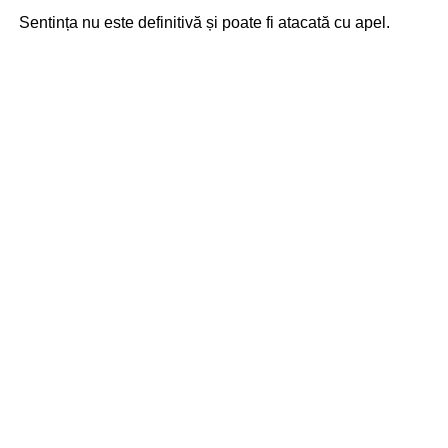
Sentința nu este definitivă și poate fi atacată cu apel.
Potrivit Codului Penal, deteriorarea intenționată a
bunurilor publice poate fi sancționată cu amendă de până
la 42.500 de lei, muncă neremunerată în folosul
comunității de până la 200 de ore sau, în funcție de
gravitatea prejudiciului și circumstanțele faptei, până la 1
an de închisoare.