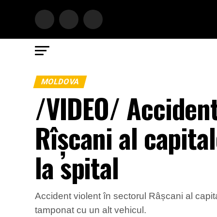
MOLDOVA
/VIDEO/ Accident 
Rîșcani al capita
la spital
Accident violent în sectorul Râșcani al capi
tamponat cu un alt vehicul.