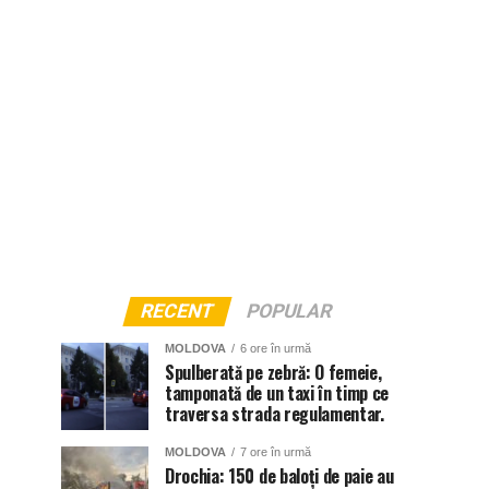
RECENT
POPULAR
MOLDOVA
6 ore în urmă
Spulberată pe zebră: O femeie,
tamponată de un taxi în timp ce
traversa strada regulamentar.
MOLDOVA
7 ore în urmă
Drochia: 150 de baloți de paie au