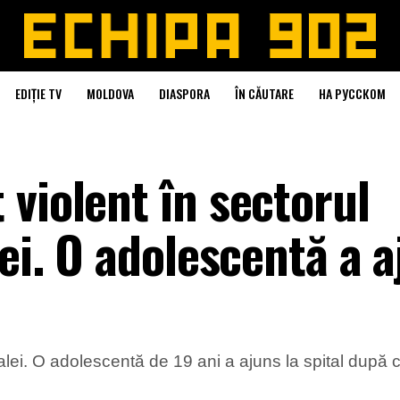
EDIȚIE TV
MOLDOVA
DIASPORA
ÎN CĂUTARE
НА РУССКОМ
violent în sectorul
lei. O adolescentă a 
talei. O adolescentă de 19 ani a ajuns la spital după