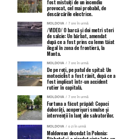
fost mistuiți de un incendiu
provocat, cel mai probabil, de
descărcările electrice.
MOLDOVA
7 ore în urmă
/VIDEO/ O barcă și doi metri steri
de salcie: Un bărbat, amendat
după ce a fost prins cu lemn tăiat
ilegal în zona de frontieră, la
Manta.
MOLDOVA
7 ore în urmă
De pe roți, pe patul de spital: Un
motociclist a fost rănit, după ce a
fost implicat într-un accident
rutier în capitală.
MOLDOVA
7 ore în urmă
Furtuna a făcut prăpăd: Copaci
doborâți, acoperișuri smulse și
intervenții în lanț ale salvatorilor.
MOLDOVA
o zi în urmă
Moldovean decedat în Polonia: