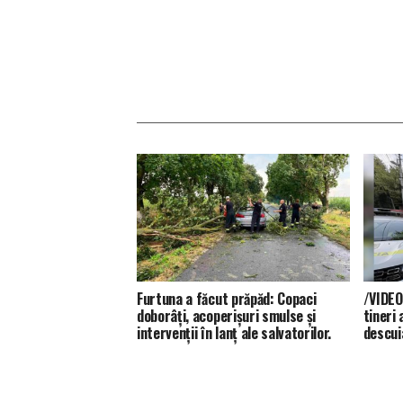
Furtuna a făcut prăpăd: Copaci
/VIDEO
doborâți, acoperișuri smulse și
tineri 
intervenții în lanț ale salvatorilor.
descui