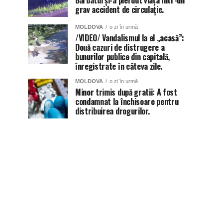
Bărbatul și-a pierdut viața într-un
grav accident de circulație.
MOLDOVA
o zi în urmă
/VIDEO/ Vandalismul la el „acasă”:
Două cazuri de distrugere a
bunurilor publice din capitală,
înregistrate în câteva zile.
MOLDOVA
o zi în urmă
Minor trimis după gratii: A fost
condamnat la închisoare pentru
distribuirea drogurilor.