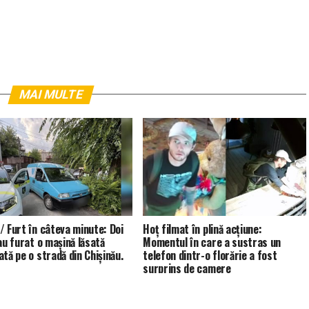
MAI MULTE
/ Furt în câteva minute: Doi
Hoț filmat în plină acțiune:
au furat o mașină lăsată
Momentul în care a sustras un
ată pe o stradă din Chișinău.
telefon dintr-o florărie a fost
surprins de camere