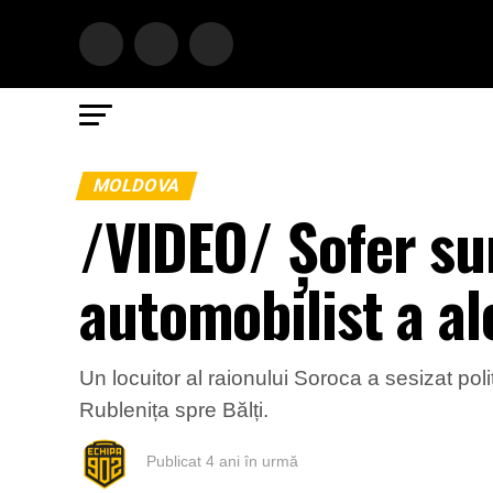
MOLDOVA
/VIDEO/ Șofer sur
automobilist a ale
Un locuitor al raionului Soroca a sesizat po
Rublenița spre Bălți.
Publicat
4 ani în urmă