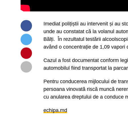
Imediat polițiștii au intervenit și au 
unde au constatat că la volanul autom
Bălți. În rezultatul testării alcoolsco
având o concentrație de 1,09 vapori d
Cazul a fost documentat conform legisl
automobilul fiind transportat la parca
Pentru conducerea mijlocului de trans
persoana vinovată riscă muncă neremu
cu anularea dreptului de a conduce m
echipa.md