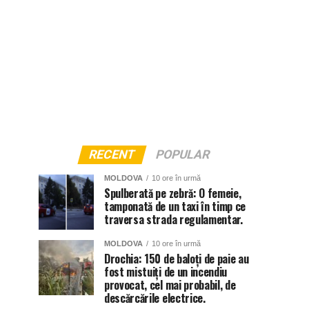
RECENT
POPULAR
MOLDOVA
10 ore în urmă
Spulberată pe zebră: O femeie,
tamponată de un taxi în timp ce
traversa strada regulamentar.
MOLDOVA
10 ore în urmă
Drochia: 150 de baloți de paie au
fost mistuiți de un incendiu
provocat, cel mai probabil, de
descărcările electrice.