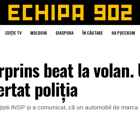
EDIȚIE TV
MOLDOVA
DIASPORA
ÎN CĂUTARE
НА РУССКОМ
prins beat la volan. 
rtat poliția
lițiștii INSP și a comunicat, că un automobil de marca