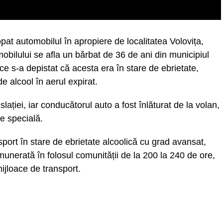
stopat automobilul în apropiere de localitatea Volovița,
obilului se afla un bărbat de 36 de ani din municipiul
pice s-a depistat că acesta era în stare de ebrietate,
e alcool în aerul expirat.
ației, iar conducătorul auto a fost înlăturat de la volan,
re specială.
port în stare de ebrietate alcoolică cu grad avansat,
nerată în folosul comunității de la 200 la 240 de ore,
ijloace de transport.