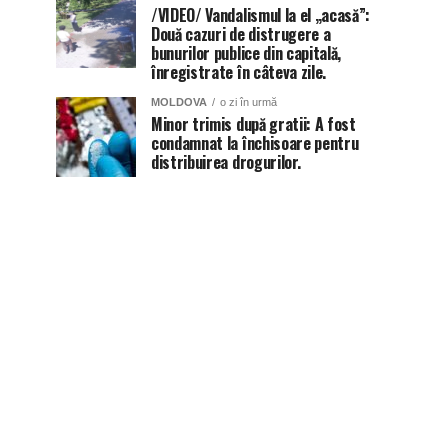
/VIDEO/ Vandalismul la el „acasă”:
Două cazuri de distrugere a
bunurilor publice din capitală,
înregistrate în câteva zile.
MOLDOVA
o zi în urmă
Minor trimis după gratii: A fost
condamnat la închisoare pentru
distribuirea drogurilor.