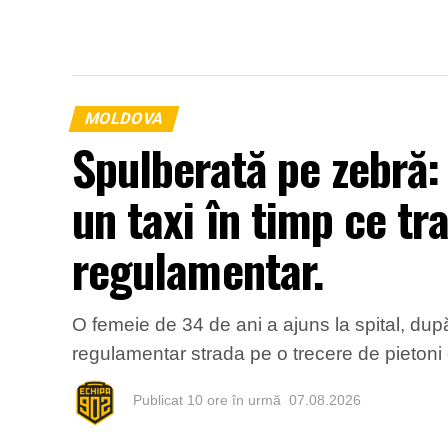
MOLDOVA
Spulberată pe zebră:
un taxi în timp ce tr
regulamentar.
O femeie de 34 de ani a ajuns la spital, după
regulamentar strada pe o trecere de pietoni d
Publicat
10 ore în urmă
07.08.2026