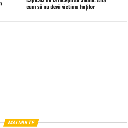
n
cum să nu devii victima hoților
MAI MULTE