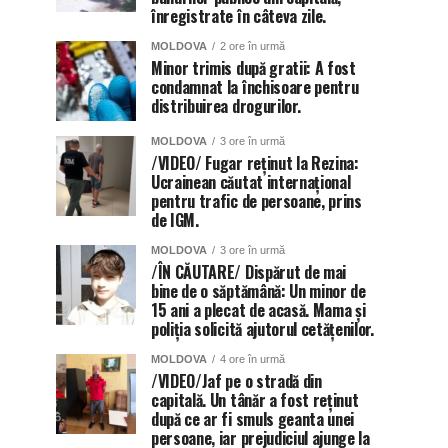
înregistrate în câteva zile.
MOLDOVA
2 ore în urmă
Minor trimis după gratii: A fost
condamnat la închisoare pentru
distribuirea drogurilor.
MOLDOVA
3 ore în urmă
/VIDEO/ Fugar reținut la Rezina:
Ucrainean căutat internațional
pentru trafic de persoane, prins
de IGM.
MOLDOVA
3 ore în urmă
/ÎN CĂUTARE/ Dispărut de mai
bine de o săptămână: Un minor de
15 ani a plecat de acasă. Mama și
poliția solicită ajutorul cetățenilor.
MOLDOVA
4 ore în urmă
/VIDEO/Jaf pe o stradă din
capitală. Un tânăr a fost reținut
după ce ar fi smuls geanta unei
persoane, iar prejudiciul ajunge la