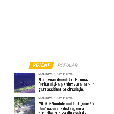
RECENT
POPULAR
MOLDOVA
2 ore în urmă
Moldovean decedat în Polonia:
Bărbatul și-a pierdut viața într-un
grav accident de circulație.
MOLDOVA
2 ore în urmă
/VIDEO/ Vandalismul la el „acasă”:
Două cazuri de distrugere a
bunurilor publice din capitală,