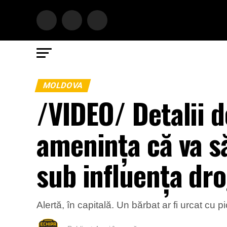
MOLDOVA
/VIDEO/ Detalii d
amenința că va să
sub influența dro
Alertă, în capitală. Un bărbat ar fi urcat cu