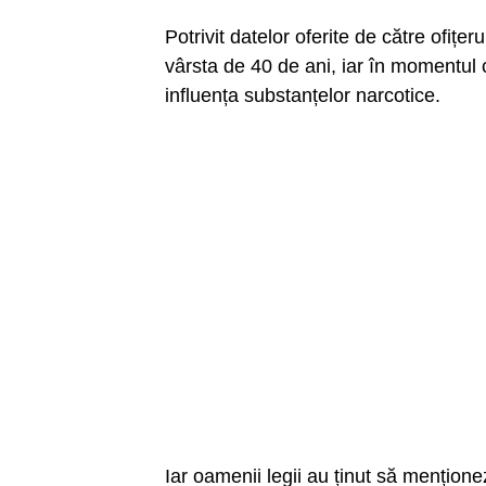
Potrivit datelor oferite de către ofiț
vârsta de 40 de ani, iar în momentul
influența substanțelor narcotice.
Iar oamenii legii au ținut să mențione