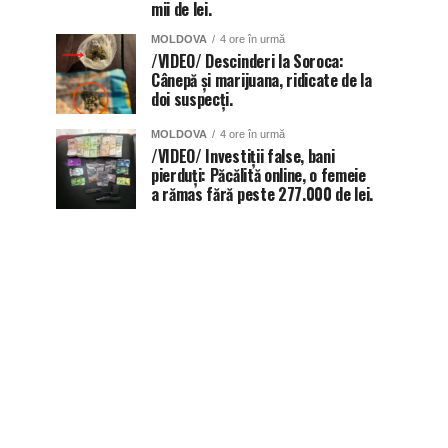
mii de lei.
MOLDOVA
4 ore în urmă
/VIDEO/ Descinderi la Soroca:
Cânepă și marijuana, ridicate de la
doi suspecți.
MOLDOVA
4 ore în urmă
/VIDEO/ Investiții false, bani
pierduți: Păcălită online, o femeie
a rămas fără peste 277.000 de lei.