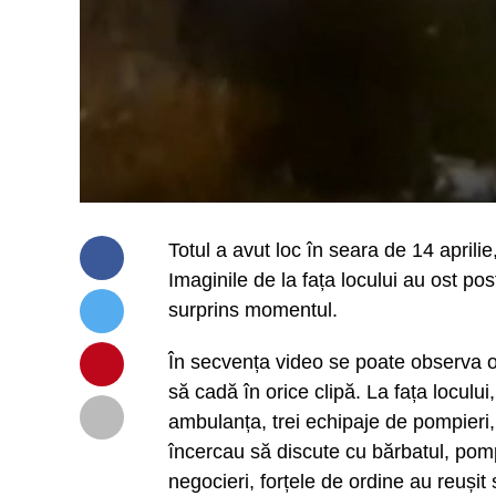
Totul a avut loc în seara de 14 aprilie
Imaginile de la fața locului au ost pos
surprins momentul.
În secvența video se poate observa o 
să cadă în orice clipă. La fața locului
ambulanța, trei echipaje de pompieri, d
încercau să discute cu bărbatul, pomp
negocieri, forțele de ordine au reușit