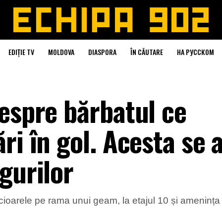
EDIȚIE TV
MOLDOVA
DIASPORA
ÎN CĂUTARE
НА РУССКОМ
espre bărbatul ce
ri în gol. Acesta se a
gurilor
 picioarele pe rama unui geam, la etajul 10 și amenința