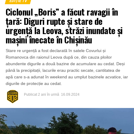
EDIȚIE TV
Ciclonul „Boris” a făcut ravagii în
țară: Diguri rupte și stare de
urgență la Leova, străzi inundate și
mașini înecate în Chișinău
Stare re urgență a fost declarată în satele Covurlui și
Romanovca din raionul Leova după ce, din cauza ploilor
abundente digurile a două bazine de acumulare au cedat. Deși
până la precipitații, lacurile erau practic secate, cantitatea de
apă care s-a adunat în weekend au umplut bazinele acvatice, iar
digurile de protecție au cedat.
Publicat
2 ani în urmă
16.09.2024