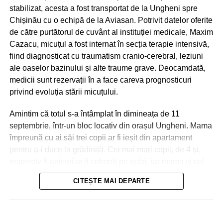
stabilizat, acesta a fost transportat de la Ungheni spre
Chișinău cu o echipă de la Aviasan. Potrivit datelor oferite
de către purtătorul de cuvânt al instituției medicale, Maxim
Cazacu, micuțul a fost internat în secția terapie intensivă,
fiind diagnosticat cu traumatism cranio-cerebral, leziuni
ale oaselor bazinului și alte traume grave. Deocamdată,
medicii sunt rezervații în a face careva prognosticuri
privind evoluția stării micuțului.
Amintim că totul s-a întâmplat în dimineața de 11
septembrie, într-un bloc locativ din orașul Ungheni. Mama
împreună cu ai săi trei copii ar fi ieșit din apartament
pentru a-i duce la grădiniță. Cei mai mari copii, de 4 și,
respectiv 6 anișori ar fi coborât pe scări, iar mama și cel
de-al treilea micuț, de 2 ani, urmau să meargă cu
CITEȘTE MAI DEPARTE
ascensorul. La ușile deschise ale liftului, mama a reușit
Nici în Chișinău situația nu a fost una mai bună. Aici
să împingă doar partea din fața a căruciorului în care se
drumurile s-au transformat în râuri, iar trecătorii au fost
afla micuțul, și s-a întors pentru a lua o pungă, moment în
nevoiți să meargă prin apa care le ajungea până la
care ușile s-au închis! Copilul a căzut în gol, în tunelul