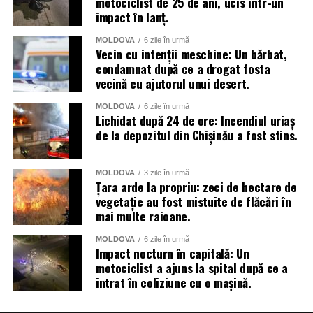
motociclist de 25 de ani, ucis într-un
impact în lanț.
MOLDOVA
6 zile în urmă
Vecin cu intenții meschine: Un bărbat,
condamnat după ce a drogat fosta
vecină cu ajutorul unui desert.
MOLDOVA
6 zile în urmă
Lichidat după 24 de ore: Incendiul uriaș
de la depozitul din Chișinău a fost stins.
MOLDOVA
3 zile în urmă
Țara arde la propriu: zeci de hectare de
vegetație au fost mistuite de flăcări în
mai multe raioane.
MOLDOVA
6 zile în urmă
Impact nocturn în capitală: Un
motociclist a ajuns la spital după ce a
intrat în coliziune cu o mașină.