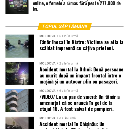
online, o femeie a rămas fără peste 277.000 de
lei.
TOPUL SĂPTĂMÂNII
MOLDOVA
6 zile în urmă
Tânăr înecat în Nistru: Victima se afla la
scăldat împreună cu câțiva prieteni.
MOLDOVA
2 zile în urmă
Accident mortal la Orhei: Două persoane
au murit după un impact frontal între o
mașină și un autocar plin cu pasageri.
La lichidarea consecințelor intemperiilor sunt antrenați
MOLDOVA
6 zile în urmă
aproape două mii de angajați ai Ministerului Afacerilor
/VIDEO/ La un pas de suicid: Un tânăr a
amenințat că se aruncă în gol de la
Interne, dar și toate serviciile specializate de nivel local,
etajul 16. A fost salvat de pompieri.
raional și național.
MOLDOVA
o zi în urmă
Menționăm că meteorologii prognozează vreme instabilă
Accident mortal în Chișinău: Un
și pentru următoarele zile.