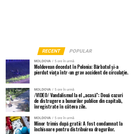
RECENT
POPULAR
MOLDOVA
5 ore în urmă
Moldovean decedat în Polonia: Bărbatul și-a
pierdut viața într-un grav accident de circulație.
MOLDOVA
5 ore în urmă
/VIDEO/ Vandalismul la el „acasă”: Două cazuri
de distrugere a bunurilor publice din capitală,
înregistrate în câteva zile.
MOLDOVA
5 ore în urmă
Minor trimis după gratii: A fost condamnat la
închisoare pentru distribuirea drogurilor.