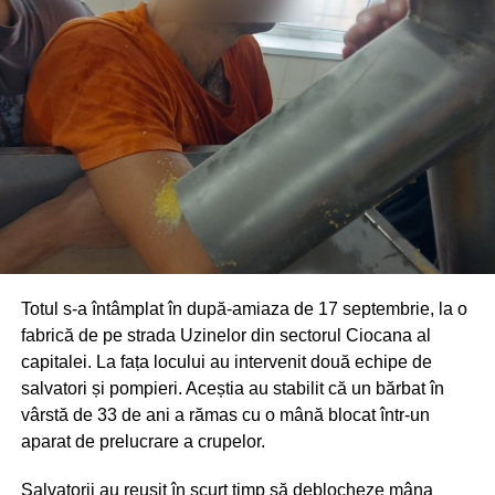
Totul s-a întâmplat în după-amiaza de 17 septembrie, la o
fabrică de pe strada Uzinelor din sectorul Ciocana al
capitalei. La fața locului au intervenit două echipe de
salvatori și pompieri. Aceștia au stabilit că un bărbat în
vârstă de 33 de ani a rămas cu o mână blocat într-un
aparat de prelucrare a crupelor.
Salvatorii au reușit în scurt timp să deblocheze mâna