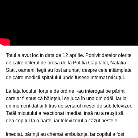
Totul a avut loc în data de 12 aprilie. Potrivit datelor oferite
de către ofițerul de presă de la Poliția Capitalei, Natalia
Stati, oamenii legii au fost anunțați despre cele întâmplate
de către medicii spitalului unde fusese internat micuțul.
La fața locului, forțele de ordine i-au interogat pe părinți
care ar fi spus că băiețelul se juca în una din odăi, iar la
un moment dat ar fi tras de sertarul mesei de sub televizor.
Tatăl micuțului a reacționat imediat, însă nu a reușit să
dea copilul la o parte, iar televizorul a căzut peste el.
Imediat, părinții au chemat ambulanța, iar copilul a fost