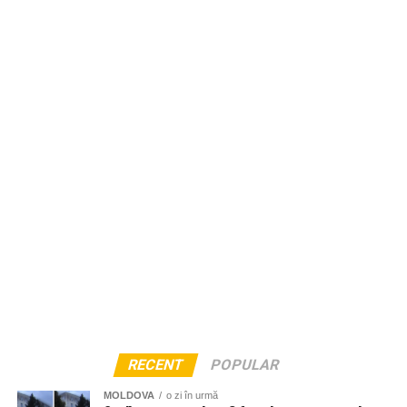
RECENT
POPULAR
MOLDOVA
o zi în urmă