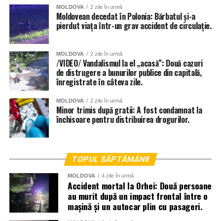
MOLDOVA
2 zile în urmă
Moldovean decedat în Polonia: Bărbatul și-a
pierdut viața într-un grav accident de circulație.
MOLDOVA
2 zile în urmă
/VIDEO/ Vandalismul la el „acasă”: Două cazuri
de distrugere a bunurilor publice din capitală,
înregistrate în câteva zile.
MOLDOVA
2 zile în urmă
Minor trimis după gratii: A fost condamnat la
închisoare pentru distribuirea drogurilor.
TOPUL SĂPTĂMÂNII
MOLDOVA
4 zile în urmă
Accident mortal la Orhei: Două persoane
au murit după un impact frontal între o
mașină și un autocar plin cu pasageri.