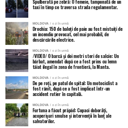
Spulberată pe zebră: O femeie, tamponată de un
taxi în timp ce traversa strada regulamentar.
MOLDOVA
o zi în urmă
Drochia: 150 de baloți de paie au fost mistuiți de
un incendiu provocat, cel mai probabil, de
descărcările electrice.
MOLDOVA
o zi în urmă
/VIDEO/ O barcă și doi metri steri de salcie: Un
bărbat, amendat după ce a fost prins cu lemn
tăiat ilegal în zona de frontieră, la Manta.
MOLDOVA
o zi în urmă
De pe roți, pe patul de spital: Un motociclist a
fost rănit, după ce a fost implicat într-un
accident rutier în capitală.
MOLDOVA
o zi în urmă
Furtuna a făcut prăpăd: Copaci doborâți,
acoperișuri smulse și intervenții în lanț ale
salvatorilor.