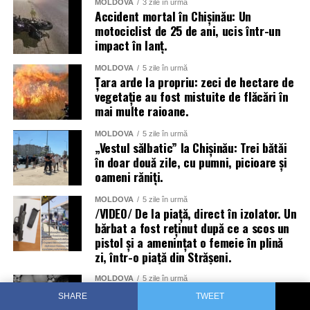
MOLDOVA
3 zile în urmă
Accident mortal în Chișinău: Un
motociclist de 25 de ani, ucis într-un
impact în lanț.
MOLDOVA
5 zile în urmă
Țara arde la propriu: zeci de hectare de
vegetație au fost mistuite de flăcări în
mai multe raioane.
MOLDOVA
5 zile în urmă
„Vestul sălbatic” la Chișinău: Trei bătăi
în doar două zile, cu pumni, picioare și
oameni răniți.
MOLDOVA
5 zile în urmă
/VIDEO/ De la piață, direct în izolator. Un
bărbat a fost reținut după ce a scos un
pistol și a amenințat o femeie în plină
zi, într-o piață din Strășeni.
MOLDOVA
5 zile în urmă
/VIDEO/ A murit salvând doi copii: Un
SHARE
TWEET
moldovean s-a înecat într-un râu din