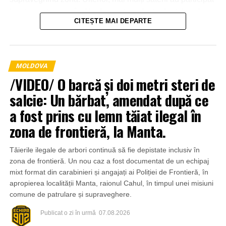
la intervenție, punând la dispoziția salvatorilor tehnică
CITEȘTE MAI DEPARTE
agricolă și transportând apă pentru stingerea incendiului.
MOLDOVA
/VIDEO/ O barcă și doi metri steri de
salcie: Un bărbat, amendat după ce
a fost prins cu lemn tăiat ilegal în
zona de frontieră, la Manta.
Tăierile ilegale de arbori continuă să fie depistate inclusiv în
zona de frontieră. Un nou caz a fost documentat de un echipaj
mixt format din carabinieri și angajați ai Poliției de Frontieră, în
apropierea localității Manta, raionul Cahul, în timpul unei misiuni
comune de patrulare și supraveghere.
Publicat
o zi în urmă
07.08.2026