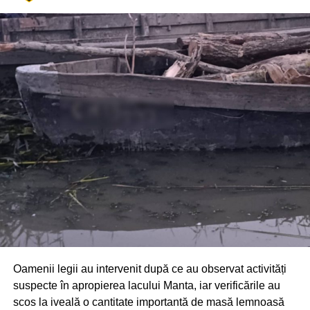
Din fericire, nimeni nu a avut de suferit, iar reprezentanții
comunității au mulțumit atât pompierilor din Drochia, cât și
localnicilor care au intervenit prompt și au contribuit la
limitarea pagubelor.
Oamenii legii au intervenit după ce au observat activități
suspecte în apropierea lacului Manta, iar verificările au
scos la iveală o cantitate importantă de masă lemnoasă