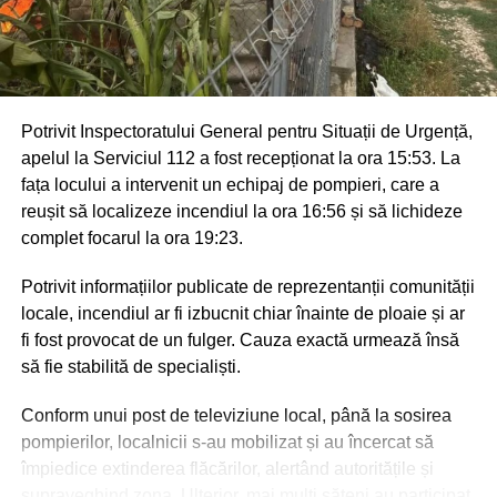
Potrivit Inspectoratului General pentru Situații de Urgență,
apelul la Serviciul 112 a fost recepționat la ora 15:53. La
fața locului a intervenit un echipaj de pompieri, care a
reușit să localizeze incendiul la ora 16:56 și să lichideze
complet focarul la ora 19:23.
Potrivit informațiilor publicate de reprezentanții comunității
locale, incendiul ar fi izbucnit chiar înainte de ploaie și ar
fi fost provocat de un fulger. Cauza exactă urmează însă
să fie stabilită de specialiști.
Conform unui post de televiziune local, până la sosirea
pompierilor, localnicii s-au mobilizat și au încercat să
împiedice extinderea flăcărilor, alertând autoritățile și
supraveghind zona. Ulterior, mai mulți săteni au participat