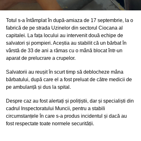
Totul s-a întâmplat în după-amiaza de 17 septembrie, la o
fabrică de pe strada Uzinelor din sectorul Ciocana al
capitalei. La fața locului au intervenit două echipe de
salvatori și pompieri. Aceștia au stabilit că un bărbat în
vârstă de 33 de ani a rămas cu o mână blocat într-un
aparat de prelucrare a crupelor.
Salvatorii au reușit în scurt timp să deblocheze mâna
bărbatului, după care el a fost preluat de către medicii de
pe ambulanță și dus la spital.
Despre caz au fost alertați și polițiștii, dar și specialiști din
cadrul Inspectoratului Muncii, pentru a stabili
circumstanțele în care s-a produs incidentul și dacă au
fost respectate toate normele securității.