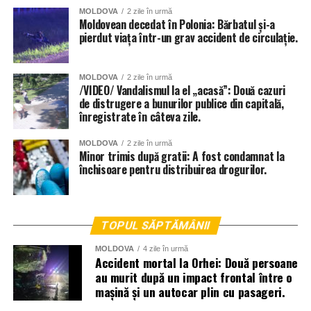
MOLDOVA
2 zile în urmă
parcările amenajate în subsolurile blocurilor locative.
Moldovean decedat în Polonia: Bărbatul și-a
pierdut viața într-un grav accident de circulație.
MOLDOVA
2 zile în urmă
/VIDEO/ Vandalismul la el „acasă”: Două cazuri
de distrugere a bunurilor publice din capitală,
înregistrate în câteva zile.
MOLDOVA
2 zile în urmă
Minor trimis după gratii: A fost condamnat la
închisoare pentru distribuirea drogurilor.
TOPUL SĂPTĂMÂNII
MOLDOVA
4 zile în urmă
Accident mortal la Orhei: Două persoane
au murit după un impact frontal între o
mașină și un autocar plin cu pasageri.