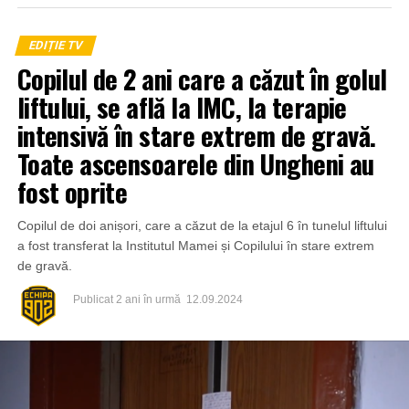
EDIȚIE TV
Copilul de 2 ani care a căzut în golul
liftului, se află la IMC, la terapie
intensivă în stare extrem de gravă.
Toate ascensoarele din Ungheni au
fost oprite
Copilul de doi anișori, care a căzut de la etajul 6 în tunelul liftului
a fost transferat la Institutul Mamei și Copilului în stare extrem
de gravă.
Publicat
2 ani în urmă
12.09.2024
Inspectoratul General pentru Situații de Urgență
menționează că și la această oră autoritățile depun
eforturi pentru consolidarea digurilor de protecție pe râul
Nistru și Prut. Iar pe parcursul nopții, pentru pomparea
apei din gospodăriile afectate de inundații salvatorii au