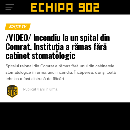
EDIȚIE TV
/VIDEO/ Incendiu la un spital din
Comrat. Instituția a rămas fără
cabinet stomatologic
Spitalul raional din Comrat a rămas fără unul din cabinetele
stomatologice în urma unui incendiu. Încăperea, dar și toată
tehnica a fost distrusă de flăcări.
Publicat
4 ani în urmă