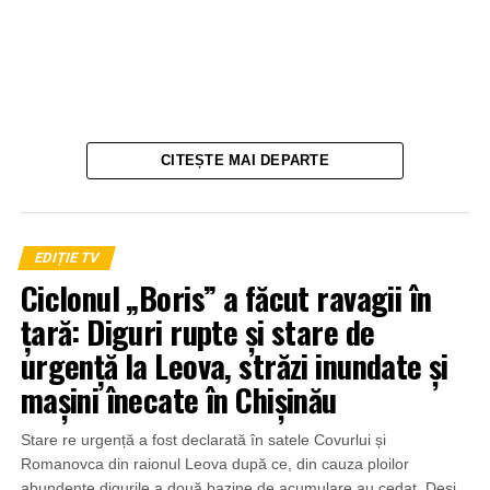
CITEȘTE MAI DEPARTE
EDIȚIE TV
Ciclonul „Boris” a făcut ravagii în
țară: Diguri rupte și stare de
urgență la Leova, străzi inundate și
mașini înecate în Chișinău
Stare re urgență a fost declarată în satele Covurlui și
Romanovca din raionul Leova după ce, din cauza ploilor
abundente digurile a două bazine de acumulare au cedat. Deși