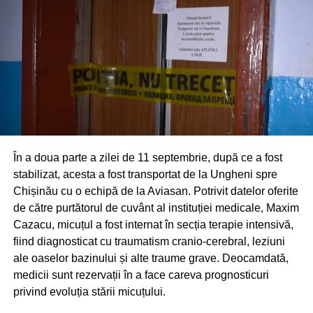
fost solicitați în 33 de cazuri. Pe lângă pompieri, a fost
nevoie și de intervenția angajaților de la distribuția
energiei electrice, în zeci de localități rămase în beznă.
Către dimineața de 16 septembrie, toate localitățile erau
deja reconectate la lumină.
În a doua parte a zilei de 11 septembrie, după ce a fost
stabilizat, acesta a fost transportat de la Ungheni spre
Chișinău cu o echipă de la Aviasan. Potrivit datelor oferite
de către purtătorul de cuvânt al instituției medicale, Maxim
Cazacu, micuțul a fost internat în secția terapie intensivă,
fiind diagnosticat cu traumatism cranio-cerebral, leziuni
ale oaselor bazinului și alte traume grave. Deocamdată,
medicii sunt rezervații în a face careva prognosticuri
privind evoluția stării micuțului.