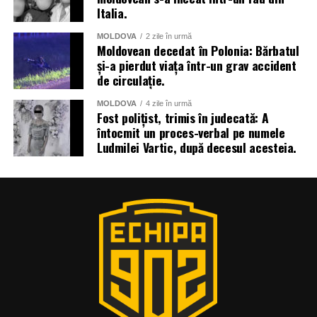
Italia.
MOLDOVA
2 zile în urmă
Moldovean decedat în Polonia: Bărbatul
și-a pierdut viața într-un grav accident
de circulație.
MOLDOVA
4 zile în urmă
Fost polițist, trimis în judecată: A
întocmit un proces-verbal pe numele
Ludmilei Vartic, după decesul acesteia.