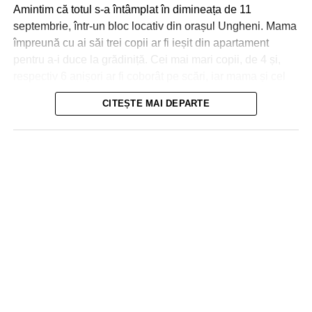
Amintim că totul s-a întâmplat în dimineața de 11
septembrie, într-un bloc locativ din orașul Ungheni. Mama
împreună cu ai săi trei copii ar fi ieșit din apartament
pentru a-i duce la grădiniță. Cei mai mari copii, de 4 și,
respectiv 6 anișori ar fi coborât pe scări, iar mama și cel
de-al treilea micuț, de 2 ani, urmau să meargă cu
CITEȘTE MAI DEPARTE
ascensorul. La ușile deschise ale liftului, mama a reușit
Nici în Chișinău situația nu a fost una mai bună. Aici
să împingă doar partea din fața a căruciorului în care se
drumurile s-au transformat în râuri, iar trecătorii au fost
afla micuțul, și s-a întors pentru a lua o pungă, moment în
nevoiți să meargă prin apa care le ajungea până la
care ușile s-au închis! Copilul a căzut în gol, în tunelul
genunchi. În unele cazuri, oamenii erau luați, la propriu,
liftului, iar cabina ascensorului a urcat la nivelele
de puhoaie.
superioare, blocându-se între etajele 8 și 9. Ușile liftului
au fost deblocate la primul etaj de către pompieri, iar în
Nici persoanele ce se deplasau cu automobilele nu au
golul ascensorului a fost depistat micuțul.
fost mai norocoși. Pe unele străzi, cum ar fi Albișoara ori
Calea Ieșilor mașinile practic pluteau, fiind luate de ape.
După acest incident de coșmar, la Primăria Ungheni a fost
Prin urmare, circulația pe străzile cu pericol a fost blocată,
convocată o ședință de urgență în cadrul căreia s-a decis
iar traficul rutier a fost paralizat în totalitate. Iar un șofer ce
ca toate ascensoarele din oraș să fie oprite. Acestea vor fi
se deplasa pe strada Meșterul Manole a trăit o sperietură
repornite numai dacă, în urma verificărilor, se va constata