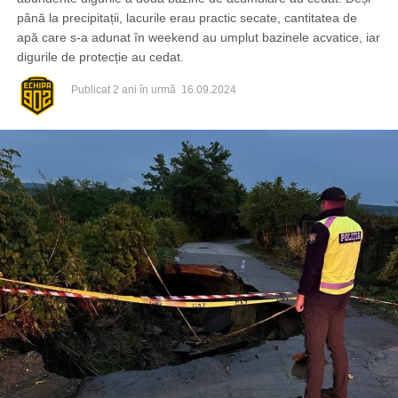
până la precipitații, lacurile erau practic secate, cantitatea de
apă care s-a adunat în weekend au umplut bazinele acvatice, iar
digurile de protecție au cedat.
Publicat
2 ani în urmă
16.09.2024