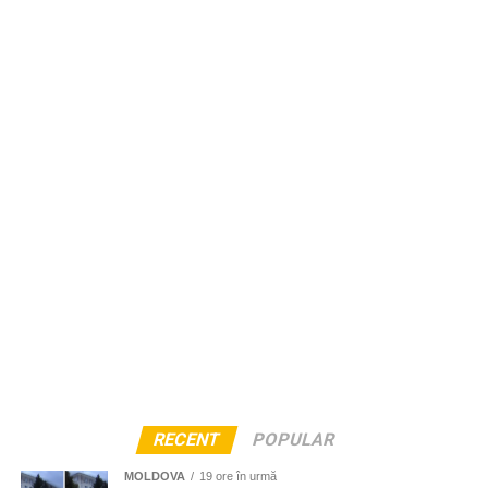
soră cu moartea, după ce asfaltul de sub mașina lui s-a
că ar standardelor de securitate.
surpat, el nimerind într-un crater uriaș. Din fericire,
bărbatul a scăpat nevătămat, reușind, cu ajutorul
trecătorilor să iasă singur din vehicul.
Un alt crater s-a format și la intersecția străzilor Uzinelor și
Podul Înalt, circulația în zonă, de asemenea fiind
restricționată.
RECENT
POPULAR
MOLDOVA
19 ore în urmă