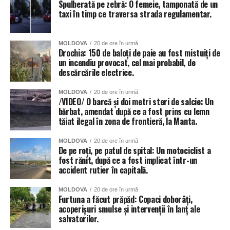
Spulberată pe zebră: O femeie, tamponată de un
taxi în timp ce traversa strada regulamentar.
MOLDOVA
20 de ore în urmă
Drochia: 150 de baloți de paie au fost mistuiți de
un incendiu provocat, cel mai probabil, de
descărcările electrice.
MOLDOVA
20 de ore în urmă
/VIDEO/ O barcă și doi metri steri de salcie: Un
bărbat, amendat după ce a fost prins cu lemn
tăiat ilegal în zona de frontieră, la Manta.
Și instituțiile de învățământ din Chișinău au fost grav
afectate de ploi, anunță Primăria capitalei. 56 de școli și
MOLDOVA
20 de ore în urmă
grădinițe din sectoarele Botanica, Buiucani, Centru și
De pe roți, pe patul de spital: Un motociclist a
fost rănit, după ce a fost implicat într-un
Râșcani. Totuși autoritățile dau asigurări că situația va fi
accident rutier în capitală.
remediată în cel mai scurt timp.
MOLDOVA
20 de ore în urmă
Inundat a fost și teatrul de Operă și Balet Maria Bieșu, sub
Furtuna a făcut prăpăd: Copaci doborâți,
presiunea apei de pe acoperiș, au cedat două țevi.
acoperișuri smulse și intervenții în lanț ale
salvatorilor.
Inundate au fost și trecerile subterane de pietoni, dar și