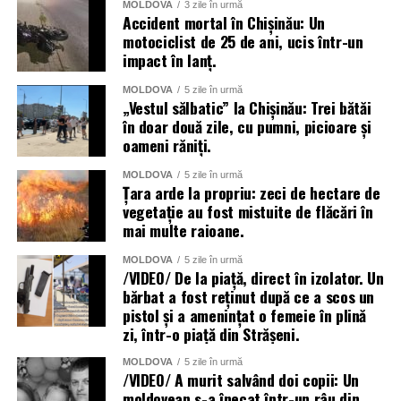
MOLDOVA
3 zile în urmă
Accident mortal în Chișinău: Un
motociclist de 25 de ani, ucis într-un
impact în lanț.
La lichidarea consecințelor intemperiilor sunt antrenați
MOLDOVA
5 zile în urmă
aproape două mii de angajați ai Ministerului Afacerilor
„Vestul sălbatic” la Chișinău: Trei bătăi
în doar două zile, cu pumni, picioare și
Interne, dar și toate serviciile specializate de nivel local,
oameni răniți.
raional și național.
MOLDOVA
5 zile în urmă
Menționăm că meteorologii prognozează vreme instabilă
Țara arde la propriu: zeci de hectare de
și pentru următoarele zile.
vegetație au fost mistuite de flăcări în
mai multe raioane.
MOLDOVA
5 zile în urmă
/VIDEO/ De la piață, direct în izolator. Un
bărbat a fost reținut după ce a scos un
pistol și a amenințat o femeie în plină
zi, într-o piață din Strășeni.
MOLDOVA
5 zile în urmă
/VIDEO/ A murit salvând doi copii: Un
moldovean s-a înecat într-un râu din