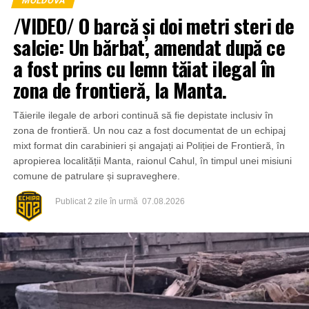
MOLDOVA
/VIDEO/ O barcă și doi metri steri de
salcie: Un bărbat, amendat după ce
a fost prins cu lemn tăiat ilegal în
zona de frontieră, la Manta.
Tăierile ilegale de arbori continuă să fie depistate inclusiv în
zona de frontieră. Un nou caz a fost documentat de un echipaj
mixt format din carabinieri și angajați ai Poliției de Frontieră, în
apropierea localității Manta, raionul Cahul, în timpul unei misiuni
comune de patrulare și supraveghere.
Publicat
2 zile în urmă
07.08.2026
Din fericire, nimeni nu a avut de suferit, iar reprezentanții