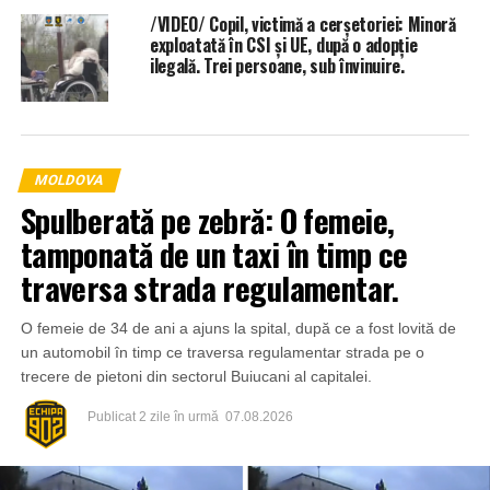
/VIDEO/ Copil, victimă a cerșetoriei: Minoră
exploatată în CSI și UE, după o adopție
ilegală. Trei persoane, sub învinuire.
MOLDOVA
Spulberată pe zebră: O femeie,
tamponată de un taxi în timp ce
traversa strada regulamentar.
O femeie de 34 de ani a ajuns la spital, după ce a fost lovită de
un automobil în timp ce traversa regulamentar strada pe o
trecere de pietoni din sectorul Buiucani al capitalei.
Publicat
2 zile în urmă
07.08.2026