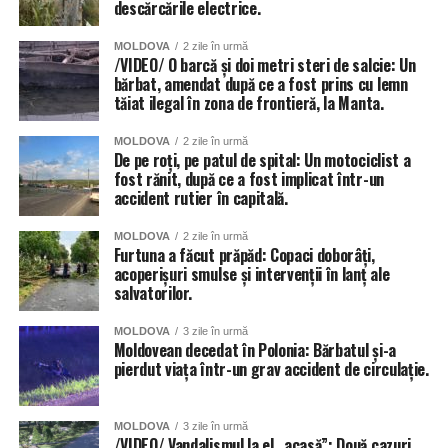
descărcările electrice.
MOLDOVA
2 zile în urmă
/VIDEO/ O barcă și doi metri steri de salcie: Un
bărbat, amendat după ce a fost prins cu lemn
tăiat ilegal în zona de frontieră, la Manta.
MOLDOVA
2 zile în urmă
De pe roți, pe patul de spital: Un motociclist a
fost rănit, după ce a fost implicat într-un
accident rutier în capitală.
MOLDOVA
2 zile în urmă
Furtuna a făcut prăpăd: Copaci doborâți,
acoperișuri smulse și intervenții în lanț ale
salvatorilor.
MOLDOVA
3 zile în urmă
Moldovean decedat în Polonia: Bărbatul și-a
pierdut viața într-un grav accident de circulație.
MOLDOVA
3 zile în urmă
/VIDEO/ Vandalismul la el „acasă”: Două cazuri