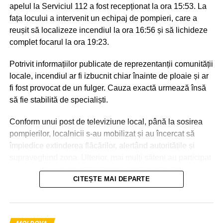
apelul la Serviciul 112 a fost recepționat la ora 15:53. La
fața locului a intervenit un echipaj de pompieri, care a
reușit să localizeze incendiul la ora 16:56 și să lichideze
complet focarul la ora 19:23.
Potrivit informațiilor publicate de reprezentanții comunității
locale, incendiul ar fi izbucnit chiar înainte de ploaie și ar
fi fost provocat de un fulger. Cauza exactă urmează însă
să fie stabilită de specialiști.
Conform unui post de televiziune local, până la sosirea
pompierilor, localnicii s-au mobilizat și au încercat să
împiedice extinderea flăcărilor, alertând autoritățile și
supraveghind zona. Ulterior, mai mulți săteni au participat
la intervenție, punând la dispoziția salvatorilor tehnică
CITEȘTE MAI DEPARTE
agricolă și transportând apă pentru stingerea incendiului.