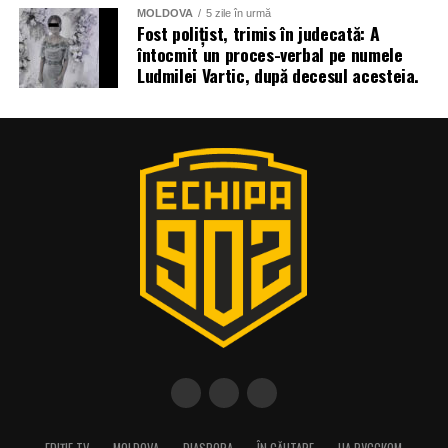
MOLDOVA
5 zile în urmă
Fost polițist, trimis în judecată: A
întocmit un proces-verbal pe numele
Ludmilei Vartic, după decesul acesteia.