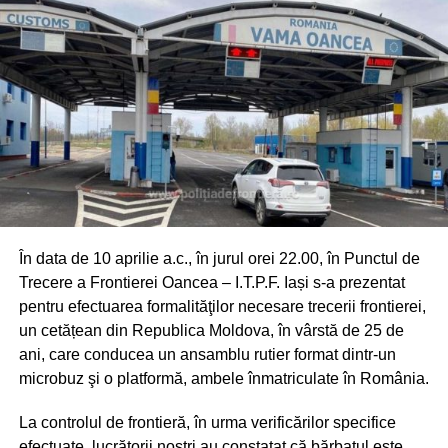
În data de 10 aprilie a.c., în jurul orei 22.00, în Punctul de
Trecere a Frontierei Oancea – I.T.P.F. Iași s-a prezentat
pentru efectuarea formalităţilor necesare trecerii frontierei,
un cetățean din Republica Moldova, în vârstă de 25 de
ani, care conducea un ansamblu rutier format dintr-un
microbuz şi o platformă, ambele înmatriculate în România.
La controlul de frontieră, în urma verificărilor specifice
efectuate, lucrătorii noştri au constatat că bărbatul este