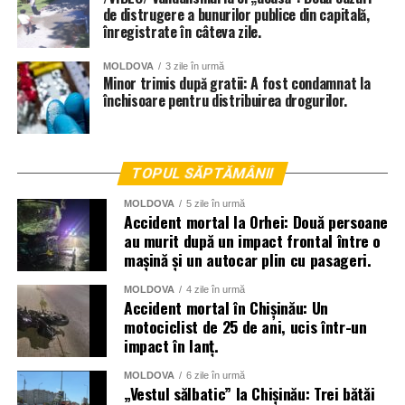
de distrugere a bunurilor publice din capitală,
înregistrate în câteva zile.
MOLDOVA
3 zile în urmă
Minor trimis după gratii: A fost condamnat la
închisoare pentru distribuirea drogurilor.
TOPUL SĂPTĂMÂNII
MOLDOVA
5 zile în urmă
Accident mortal la Orhei: Două persoane
au murit după un impact frontal între o
mașină și un autocar plin cu pasageri.
MOLDOVA
4 zile în urmă
Accident mortal în Chișinău: Un
motociclist de 25 de ani, ucis într-un
impact în lanț.
MOLDOVA
6 zile în urmă
„Vestul sălbatic” la Chișinău: Trei bătăi