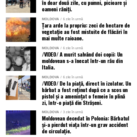
în doar două zile, cu pumni, picioare și
oameni răniți.
MOLDOVA
6 zile în urmă
Țara arde la propriu: zeci de hectare de
vegetație au fost mistuite de flăcări în
mai multe raioane.
MOLDOVA
6 zile în urmă
/VIDEO/ A murit salvând doi copii: Un
moldovean s-a înecat într-un râu din
Italia.
MOLDOVA
6 zile în urmă
/VIDEO/ De la piață, direct în izolator. Un
bărbat a fost reținut după ce a scos un
pistol și a amenințat o femeie în plină
zi, într-o piață din Strășeni.
MOLDOVA
3 zile în urmă
Moldovean decedat în Polonia: Bărbatul
și-a pierdut viața într-un grav accident
de circulație.