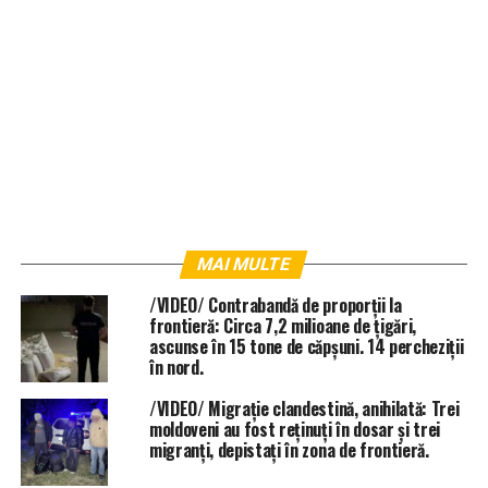
MAI MULTE
/VIDEO/ Contrabandă de proporții la
frontieră: Circa 7,2 milioane de țigări,
ascunse în 15 tone de căpșuni. 14 percheziții
în nord.
/VIDEO/ Migrație clandestină, anihilată: Trei
moldoveni au fost reținuți în dosar și trei
migranți, depistați în zona de frontieră.