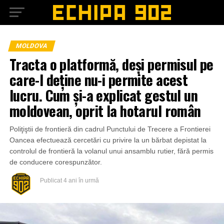
MOLDOVA
Tracta o platformă, deși permisul pe
care-l deține nu-i permite acest
lucru. Cum și-a explicat gestul un
moldovean, oprit la hotarul român
Poliţiştii de frontieră din cadrul Punctului de Trecere a Frontierei
Oancea efectuează cercetări cu privire la un bărbat depistat la
controlul de frontieră la volanul unui ansamblu rutier, fără permis
de conducere corespunzător.
Publicat
4 ani în urmă