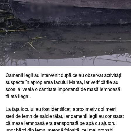
comunității au mulțumit atât pompierilor din Drochia, cât și
localnicilor care au intervenit prompt și au contribuit la
limitarea pagubelor.
Oamenii legii au intervenit după ce au observat activități
suspecte în apropierea lacului Manta, iar verificările au
scos la iveală o cantitate importantă de masă lemnoasă
tăiată ilegal.
La fața locului au fost identificați aproximativ doi metri
steri de lemn de salcie tăiat, iar oamenii legii au constatat
că masa lemnoasă era transportată pe apă cu ajutorul
unor bărci din lemn, metodă folosită, cel mai probabil,