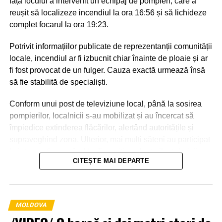
fața locului a intervenit un echipaj de pompieri, care a
reușit să localizeze incendiul la ora 16:56 și să lichideze
complet focarul la ora 19:23.
Potrivit informațiilor publicate de reprezentanții comunității
locale, incendiul ar fi izbucnit chiar înainte de ploaie și ar
fi fost provocat de un fulger. Cauza exactă urmează însă
să fie stabilită de specialiști.
Conform unui post de televiziune local, până la sosirea
pompierilor, localnicii s-au mobilizat și au încercat să
împiedice extinderea flăcărilor, alertând autoritățile și
supraveghind zona. Ulterior, mai mulți săteni au participat
la intervenție, punând la dispoziția salvatorilor tehnică
CITEȘTE MAI DEPARTE
agricolă și transportând apă pentru stingerea incendiului.
MOLDOVA