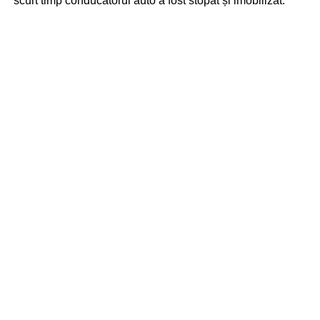
scurt timp conducătorul auto a fost stopat și imobilizat.