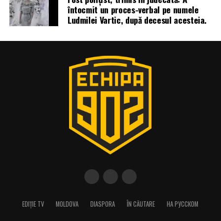
întocmit un proces-verbal pe numele
Ludmilei Vartic, după decesul acesteia.
EDIȚIE TV
MOLDOVA
DIASPORA
ÎN CĂUTARE
НА РУССКОМ