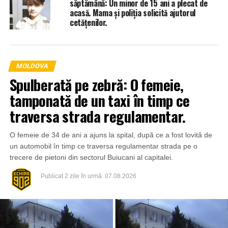
săptămână: Un minor de 15 ani a plecat de
acasă. Mama și poliția solicită ajutorul
cetățenilor.
MOLDOVA
Spulberată pe zebră: O femeie,
tamponată de un taxi în timp ce
traversa strada regulamentar.
O femeie de 34 de ani a ajuns la spital, după ce a fost lovită de
un automobil în timp ce traversa regulamentar strada pe o
trecere de pietoni din sectorul Buiucani al capitalei.
Publicat
2 zile în urmă
07.08.2026