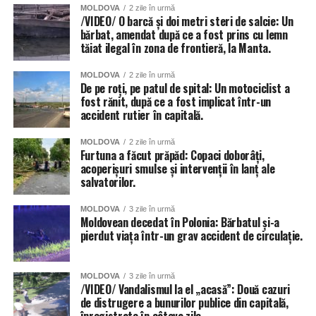
MOLDOVA
2 zile în urmă
/VIDEO/ O barcă și doi metri steri de salcie: Un
bărbat, amendat după ce a fost prins cu lemn
tăiat ilegal în zona de frontieră, la Manta.
MOLDOVA
2 zile în urmă
De pe roți, pe patul de spital: Un motociclist a
fost rănit, după ce a fost implicat într-un
accident rutier în capitală.
MOLDOVA
2 zile în urmă
Furtuna a făcut prăpăd: Copaci doborâți,
acoperișuri smulse și intervenții în lanț ale
salvatorilor.
MOLDOVA
3 zile în urmă
Moldovean decedat în Polonia: Bărbatul și-a
pierdut viața într-un grav accident de circulație.
MOLDOVA
3 zile în urmă
/VIDEO/ Vandalismul la el „acasă”: Două cazuri
de distrugere a bunurilor publice din capitală,