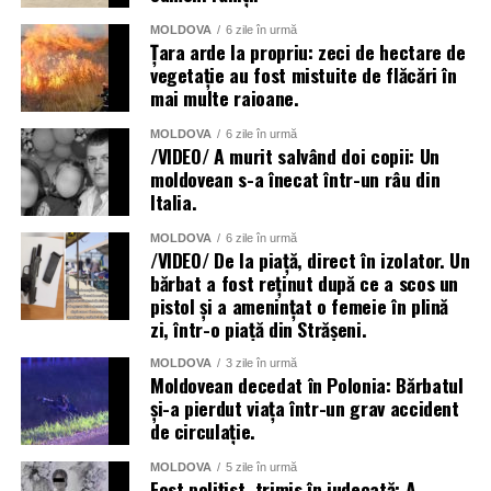
MOLDOVA
6 zile în urmă
Țara arde la propriu: zeci de hectare de
vegetație au fost mistuite de flăcări în
mai multe raioane.
MOLDOVA
6 zile în urmă
/VIDEO/ A murit salvând doi copii: Un
moldovean s-a înecat într-un râu din
Italia.
MOLDOVA
6 zile în urmă
/VIDEO/ De la piață, direct în izolator. Un
bărbat a fost reținut după ce a scos un
pistol și a amenințat o femeie în plină
zi, într-o piață din Strășeni.
MOLDOVA
3 zile în urmă
Moldovean decedat în Polonia: Bărbatul
și-a pierdut viața într-un grav accident
de circulație.
MOLDOVA
5 zile în urmă
Fost polițist, trimis în judecată: A