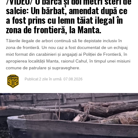
/VIDEO/ O barcă și doi metri steri de
salcie: Un bărbat, amendat după ce
a fost prins cu lemn tăiat ilegal în
zona de frontieră, la Manta.
Tăierile ilegale de arbori continuă să fie depistate inclusiv în
zona de frontieră. Un nou caz a fost documentat de un echipaj
mixt format din carabinieri și angajați ai Poliției de Frontieră, în
apropierea localității Manta, raionul Cahul, în timpul unei misiuni
comune de patrulare și supraveghere.
Publicat
2 zile în urmă
07.08.2026
Din fericire, nimeni nu a avut de suferit, iar reprezentanții
comunității au mulțumit atât pompierilor din Drochia, cât și
localnicilor care au intervenit prompt și au contribuit la