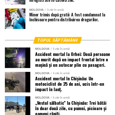
înregistrate în câteva zile.
MOLDOVA
3 zile în urmă
Minor trimis după gratii: A fost condamnat la
închisoare pentru distribuirea drogurilor.
TOPUL SĂPTĂMÂNII
MOLDOVA
5 zile în urmă
Accident mortal la Orhei: Două persoane
au murit după un impact frontal între o
mașină și un autocar plin cu pasageri.
MOLDOVA
4 zile în urmă
Accident mortal în Chișinău: Un
motociclist de 25 de ani, ucis într-un
impact în lanț.
MOLDOVA
6 zile în urmă
„Vestul sălbatic” la Chișinău: Trei bătăi
în doar două zile, cu pumni, picioare și
oameni răniți.