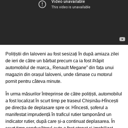
Polițiștii din Ialoveni au fost sesizați în după amiaza zilei
de ieri de către un bărbat precum ca ia fost #răpit
automobilul de marca,, Renault Megane” din fața unui
magazin din orașul Ialoveni, unde rămase cu motorul
pornit pentru câteva minute.
În urma măsurilor întreprinse de către polițiști, automobilul
a fost localizat în scurt timp pe traseul Chișinău-Hîncești
pe direcția de deplasare spre or. Hîncesti, șoferul a
manifestat imprudență în traficul rutier tamponând un
indicator rutier, după care și-a continuat deplasarea. În