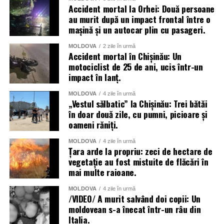
Accident mortal la Orhei: Două persoane
au murit după un impact frontal între o
mașină și un autocar plin cu pasageri.
MOLDOVA
2 zile în urmă
Accident mortal în Chișinău: Un
motociclist de 25 de ani, ucis într-un
impact în lanț.
MOLDOVA
4 zile în urmă
„Vestul sălbatic” la Chișinău: Trei bătăi
în doar două zile, cu pumni, picioare și
oameni răniți.
MOLDOVA
4 zile în urmă
Țara arde la propriu: zeci de hectare de
vegetație au fost mistuite de flăcări în
mai multe raioane.
MOLDOVA
4 zile în urmă
/VIDEO/ A murit salvând doi copii: Un
moldovean s-a înecat într-un râu din
Italia.