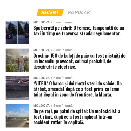
RECENT
POPULAR
MOLDOVA
8 ore în urmă
Spulberată pe zebră: O femeie, tamponată de un
taxi în timp ce traversa strada regulamentar.
MOLDOVA
8 ore în urmă
Drochia: 150 de baloți de paie au fost mistuiți de
un incendiu provocat, cel mai probabil, de
descărcările electrice.
MOLDOVA
8 ore în urmă
/VIDEO/ O barcă și doi metri steri de salcie: Un
bărbat, amendat după ce a fost prins cu lemn
tăiat ilegal în zona de frontieră, la Manta.
MOLDOVA
8 ore în urmă
De pe roți, pe patul de spital: Un motociclist a
fost rănit, după ce a fost implicat într-un
accident rutier în capitală.