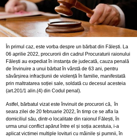
În primul caz, este vorba despre un bărbat din Fălești. La
06 aprilie 2022, procurorii din cadrul Procuraturii raionului
Fălești au expediat în instanța de judecată, cauza penală
de învinuire a unui bărbat în vârstă de 63 ani, pentru
săvârșirea infracțiunii de violență în familie, manifestată
prin maltratarea soției sale, soldată cu decesul acesteia
(art.201/1 alin.(4) din Codul penal).
Astfel, bărbatul vizat este învinuit de procurori că, în
seara zilei de 20 februarie 2022, în timp ce se afla la
domiciliul său, dintr-o localitate din raionul Fălești, în
urma unui conflict apărut între el și soția acestuia, i-a
aplicat victimei multiple lovituri cu mâinile și pumnii, în