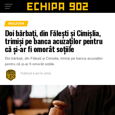
MOLDOVA
Doi bărbați, din Fălești și Cimișlia,
trimiși pe banca acuzaților pentru
că și-ar fi omorât soțiile
Doi bărbați, din Fălești și Cimișlia, trimiși pe banca acuzaților
pentru că și-ar fi omorât soțiile.
Publicat
4 ani în urmă