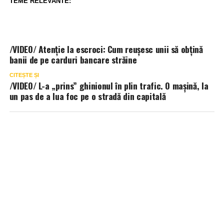
TEME RELEVANTE:
/VIDEO/ Atenție la escroci: Cum reușesc unii să obțină
banii de pe carduri bancare străine
CITEȘTE ȘI
/VIDEO/ L-a „prins” ghinionul în plin trafic. O mașină, la
un pas de a lua foc pe o stradă din capitală