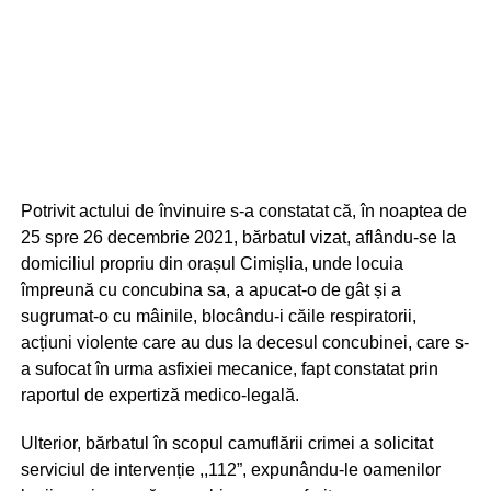
Potrivit actului de învinuire s-a constatat că, în noaptea de
25 spre 26 decembrie 2021, bărbatul vizat, aflându-se la
domiciliul propriu din orașul Cimișlia, unde locuia
împreună cu concubina sa, a apucat-o de gât și a
sugrumat-o cu mâinile, blocându-i căile respiratorii,
acțiuni violente care au dus la decesul concubinei, care s-
a sufocat în urma asfixiei mecanice, fapt constatat prin
raportul de expertiză medico-legală.
Ulterior, bărbatul în scopul camuflării crimei a solicitat
serviciul de intervenție ,,112”, expunându-le oamenilor