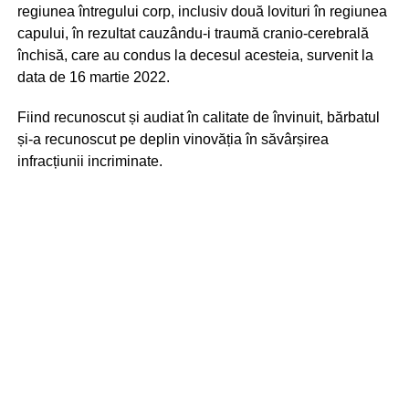
regiunea întregului corp, inclusiv două lovituri în regiunea
capului, în rezultat cauzându-i traumă cranio-cerebrală
închisă, care au condus la decesul acesteia, survenit la
data de 16 martie 2022.
Fiind recunoscut și audiat în calitate de învinuit, bărbatul
și-a recunoscut pe deplin vinovăția în săvârșirea
infracțiunii incriminate.