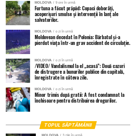
MOLDOVA
9 ore în urmă
Furtuna a făcut prăpăd: Copaci doborâți,
acoperișuri smulse și intervenții în lanț ale
salvatorilor.
MOLDOVA
o zi în urmă
Moldovean decedat în Polonia: Bărbatul și-a
pierdut viața într-un grav accident de circulație.
MOLDOVA
o zi în urmă
/VIDEO/ Vandalismul la el „acasă”: Două cazuri
de distrugere a bunurilor publice din capitală,
înregistrate în câteva zile.
MOLDOVA
o zi în urmă
Minor trimis după gratii: A fost condamnat la
închisoare pentru distribuirea drogurilor.
TOPUL SĂPTĂMÂNII
MOLDOVA
3 zile în urmă