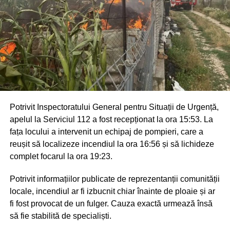
Potrivit Inspectoratului General pentru Situații de Urgență,
apelul la Serviciul 112 a fost recepționat la ora 15:53. La
fața locului a intervenit un echipaj de pompieri, care a
reușit să localizeze incendiul la ora 16:56 și să lichideze
complet focarul la ora 19:23.
Potrivit informațiilor publicate de reprezentanții comunității
locale, incendiul ar fi izbucnit chiar înainte de ploaie și ar
fi fost provocat de un fulger. Cauza exactă urmează însă
să fie stabilită de specialiști.