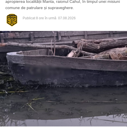
apropierea localității Manta, raionul Cahul, în timpul unei misiuni
comune de patrulare și supraveghere.
Publicat
8 ore în urmă
07.08.2026
Din fericire, nimeni nu a avut de suferit, iar reprezentanții
comunității au mulțumit atât pompierilor din Drochia, cât și
localnicilor care au intervenit prompt și au contribuit la
limitarea pagubelor.