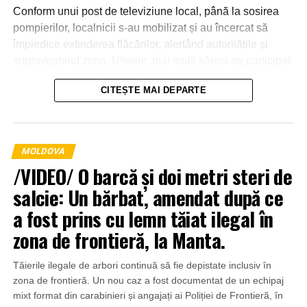
Conform unui post de televiziune local, până la sosirea
pompierilor, localnicii s-au mobilizat și au încercat să
împiedice extinderea flăcărilor, alertând autoritățile și
supraveghind zona. Ulterior, mai mulți săteni au participat
la intervenție, punând la dispoziția salvatorilor tehnică
CITEȘTE MAI DEPARTE
agricolă și transportând apă pentru stingerea incendiului.
MOLDOVA
/VIDEO/ O barcă și doi metri steri de
salcie: Un bărbat, amendat după ce
a fost prins cu lemn tăiat ilegal în
zona de frontieră, la Manta.
Tăierile ilegale de arbori continuă să fie depistate inclusiv în
zona de frontieră. Un nou caz a fost documentat de un echipaj
mixt format din carabinieri și angajați ai Poliției de Frontieră, în