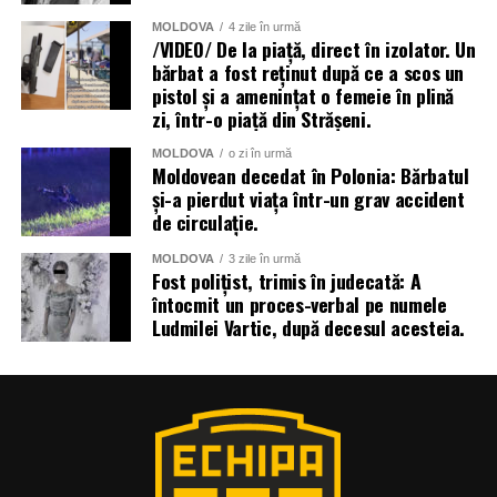
MOLDOVA
4 zile în urmă
/VIDEO/ De la piață, direct în izolator. Un
bărbat a fost reținut după ce a scos un
pistol și a amenințat o femeie în plină
zi, într-o piață din Strășeni.
MOLDOVA
o zi în urmă
Moldovean decedat în Polonia: Bărbatul
și-a pierdut viața într-un grav accident
de circulație.
MOLDOVA
3 zile în urmă
Fost polițist, trimis în judecată: A
întocmit un proces-verbal pe numele
Ludmilei Vartic, după decesul acesteia.