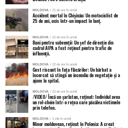
MOLDOVA
21 de ore în urmă
Accident mortal în Chișinău: Un motociclist de
25 de ani, ucis într-un impact în lanț.
MOLDOVA
22 de ore în urmă
Bani pentru subvenții: Un șef de direcție din
cadrul AIPA a fost reținut pentru trafic de
influență.
MOLDOVA
22 de ore în urmă
Gest riscant în fața flăcărilor: Un bărbat a
încercat să stingă un incendiu de vegetație și a
ajuns la spital.
MOLDOVA
22 de ore în urmă
/VIDEO/ Încă un șarlatan, reținut: Individul avea
un rol-cheie într-o rețea care păcălea victimele
prin telefon.
MOLDOVA
2 zile în urmă
Minor moldovean, reținut în Polonia: A creat