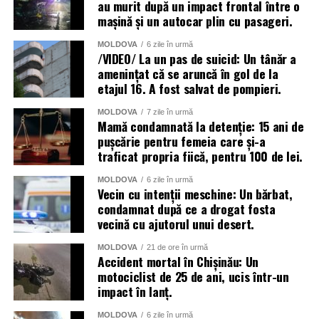
au murit după un impact frontal între o
mașină și un autocar plin cu pasageri.
MOLDOVA
6 zile în urmă
/VIDEO/ La un pas de suicid: Un tânăr a
amenințat că se aruncă în gol de la
etajul 16. A fost salvat de pompieri.
MOLDOVA
7 zile în urmă
Mamă condamnată la detenție: 15 ani de
pușcărie pentru femeia care și-a
traficat propria fiică, pentru 100 de lei.
MOLDOVA
6 zile în urmă
Vecin cu intenții meschine: Un bărbat,
condamnat după ce a drogat fosta
vecină cu ajutorul unui desert.
MOLDOVA
21 de ore în urmă
Accident mortal în Chișinău: Un
motociclist de 25 de ani, ucis într-un
impact în lanț.
MOLDOVA
6 zile în urmă