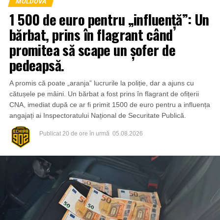
MOLDOVA
1 500 de euro pentru „influență”: Un
bărbat, prins în flagrant când
promitea să scape un șofer de
pedeapsă.
A promis că poate „aranja” lucrurile la poliție, dar a ajuns cu
cătușele pe mâini. Un bărbat a fost prins în flagrant de ofițerii
CNA, imediat după ce ar fi primit 1500 de euro pentru a influența
angajați ai Inspectoratului Național de Securitate Publică.
Publicat
20 de ore în urmă
05.08.2026