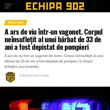
MOLDOVA
A ars de viu într-un vagonet. Corpul
neînsuflețit al unui bărbat de 33 de
ani a fost depistat de pompieri
A ars de viu într-un vagonet din lemn. Corpul neînsuflețit al unui
bărbat de 33 de ani a fost depistat de pompieri, în timpul
lichidării unui incendiu.
Publicat
4 ani în urmă