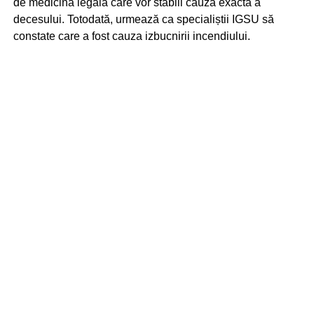
de medicină legală care vor stabili cauza exactă a
decesului. Totodată, urmează ca specialiștii IGSU să
constate care a fost cauza izbucnirii incendiului.