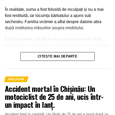
În realitate, suma a fost folosită de inculpați și nu a mai
fost restituită, iar locuința bărbatului a ajuns sub
sechestru. Familia victimei a aflat despre datorie abia
după instituirea măsurilor asupra imobilului.
În fața instanței, cei trei nu și-au recunoscut vina, însă
judecătorii au stabilit că nu există dovezi care să confirme
restituirea împrumutului sau lipsa intenției de a înșela
CITEȘTE MAI DEPARTE
victima.
MOLDOVA
Accident mortal în Chișinău: Un
motociclist de 25 de ani, ucis într-
un impact în lanț.
Accident fatal în capitală. Un tânăr de 25 de ani a murit după ce