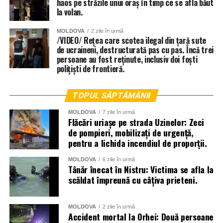
haos pe străzile unui oraș în timp ce se afla băut
la volan.
MOLDOVA
2 zile în urmă
/VIDEO/ Rețea care scotea ilegal din țară sute
de ucraineni, destructurată pas cu pas. Încă trei
persoane au fost reținute, inclusiv doi foști
polițiști de frontieră.
TOPUL SĂPTĂMÂNII
MOLDOVA
7 zile în urmă
Flăcări uriașe pe strada Uzinelor: Zeci
de pompieri, mobilizați de urgență,
pentru a lichida incendiul de proporții.
MOLDOVA
6 zile în urmă
Tânăr înecat în Nistru: Victima se afla la
scăldat împreună cu câțiva prieteni.
MOLDOVA
2 zile în urmă
Accident mortal la Orhei: Două persoane