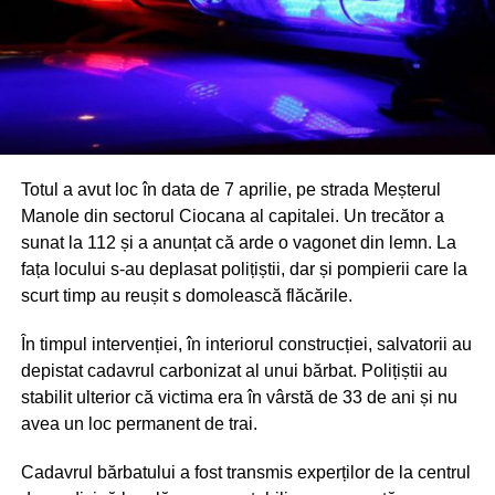
Totul a avut loc în data de 7 aprilie, pe strada Meșterul
Manole din sectorul Ciocana al capitalei. Un trecător a
sunat la 112 și a anunțat că arde o vagonet din lemn. La
fața locului s-au deplasat polițiștii, dar și pompierii care la
scurt timp au reușit s domolească flăcările.
În timpul intervenției, în interiorul construcției, salvatorii au
depistat cadavrul carbonizat al unui bărbat. Polițiștii au
stabilit ulterior că victima era în vârstă de 33 de ani și nu
avea un loc permanent de trai.
Cadavrul bărbatului a fost transmis experților de la centrul