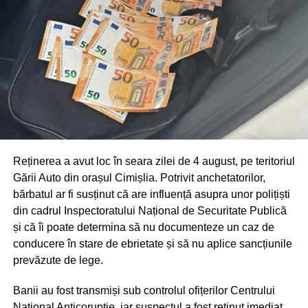
Reținerea a avut loc în seara zilei de 4 august, pe teritoriul
Gării Auto din orașul Cimișlia. Potrivit anchetatorilor,
bărbatul ar fi susținut că are influență asupra unor polițiști
din cadrul Inspectoratului Național de Securitate Publică
și că îi poate determina să nu documenteze un caz de
conducere în stare de ebrietate și să nu aplice sancțiunile
prevăzute de lege.
Banii au fost transmiși sub controlul ofițerilor Centrului
Național Anticorupție, iar suspectul a fost reținut imediat