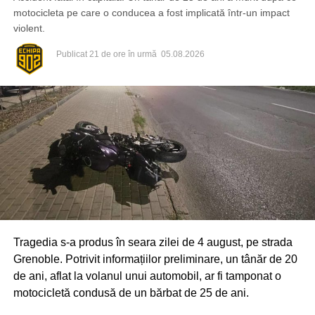
motocicleta pe care o conducea a fost implicată într-un impact
violent.
Publicat
21 de ore în urmă
05.08.2026
Pe lângă pedeapsa cu închisoarea, instanța le-a interzis
inculpaților să ocupe anumite funcții sau să exercite
anumite activități timp de 5 ani. Sentința nu este definitivă
Tragedia s-a produs în seara zilei de 4 august, pe strada
și poate fi contestată la Curtea de Apel.
Grenoble. Potrivit informațiilor preliminare, un tânăr de 20
de ani, aflat la volanul unui automobil, ar fi tamponat o
motocicletă condusă de un bărbat de 25 de ani.