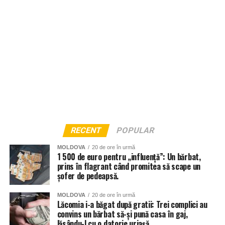
RECENT
POPULAR
MOLDOVA
20 de ore în urmă
1 500 de euro pentru „influență”: Un bărbat,
prins în flagrant când promitea să scape un
șofer de pedeapsă.
MOLDOVA
20 de ore în urmă
Lăcomia i-a băgat după gratii: Trei complici au
convins un bărbat să-și pună casa în gaj,
lăsându-l cu o datorie uriașă.