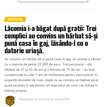
MOLDOVA
Lăcomia i-a băgat după gratii: Trei
complici au convins un bărbat să-și
pună casa în gaj, lăsându-l cu o
datorie uriașă.
Au convins un bărbat să-și pună casa în gaj, iar acesta a rămas
cu o datorie de peste 22.000 de euro. Trei persoane – doi
bărbați de 47 și 61 de ani și o femeie de 70 de ani – au fost
condamnate la câte 7 ani de închisoare pentru escrocherie în
proporții deosebit de mari, după ce au convins un bărbat să-și
pună locuința în gaj pentru un împrumut pe care l-au folosit în
interes propriu.
Publicat
20 de ore în urmă
05.08.2026