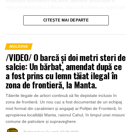
împiedice extinderea flăcărilor, alertând autoritățile și
supraveghind zona. Ulterior, mai mulți săteni au participat
la intervenție, punând la dispoziția salvatorilor tehnică
CITEȘTE MAI DEPARTE
agricolă și transportând apă pentru stingerea incendiului.
MOLDOVA
/VIDEO/ O barcă și doi metri steri de
salcie: Un bărbat, amendat după ce
a fost prins cu lemn tăiat ilegal în
zona de frontieră, la Manta.
Tăierile ilegale de arbori continuă să fie depistate inclusiv în
zona de frontieră. Un nou caz a fost documentat de un echipaj
mixt format din carabinieri și angajați ai Poliției de Frontieră, în
apropierea localității Manta, raionul Cahul, în timpul unei misiuni
comune de patrulare și supraveghere.