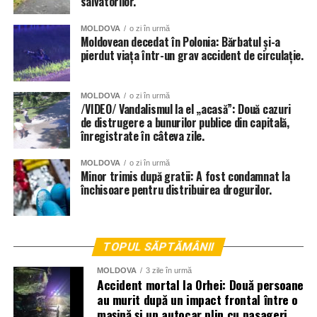
salvatorilor.
MOLDOVA
o zi în urmă
Moldovean decedat în Polonia: Bărbatul și-a
pierdut viața într-un grav accident de circulație.
MOLDOVA
o zi în urmă
/VIDEO/ Vandalismul la el „acasă”: Două cazuri
de distrugere a bunurilor publice din capitală,
înregistrate în câteva zile.
MOLDOVA
o zi în urmă
Minor trimis după gratii: A fost condamnat la
închisoare pentru distribuirea drogurilor.
TOPUL SĂPTĂMÂNII
MOLDOVA
3 zile în urmă
Accident mortal la Orhei: Două persoane
au murit după un impact frontal între o
mașină și un autocar plin cu pasageri.