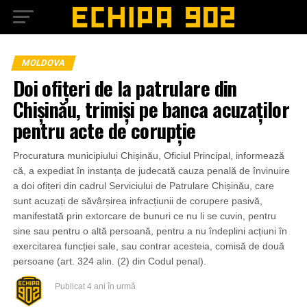
MOLDOVA
Doi ofițeri de la patrulare din
Chișinău, trimiși pe banca acuzaților
pentru acte de corupție
Procuratura municipiului Chișinău, Oficiul Principal, informează
că, a expediat în instanța de judecată cauza penală de învinuire
a doi ofițeri din cadrul Serviciului de Patrulare Chișinău, care
sunt acuzați de săvârșirea infracțiunii de corupere pasivă,
manifestată prin extorcare de bunuri ce nu li se cuvin, pentru
sine sau pentru o altă persoană, pentru a nu îndeplini acțiuni în
exercitarea funcției sale, sau contrar acesteia, comisă de două
persoane (art. 324 alin. (2) din Codul penal).
Publicat
4 ani în urmă