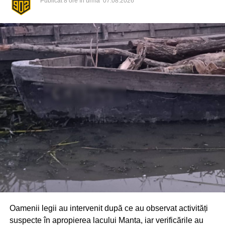
Publicat
8 ore în urmă
07.08.2026
Din fericire, nimeni nu a avut de suferit, iar reprezentanții
comunității au mulțumit atât pompierilor din Drochia, cât și
localnicilor care au intervenit prompt și au contribuit la
limitarea pagubelor.
Oamenii legii au intervenit după ce au observat activități
suspecte în apropierea lacului Manta, iar verificările au