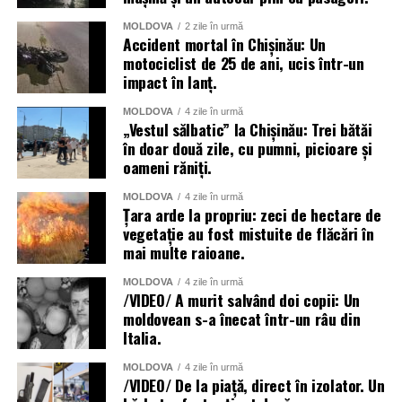
MOLDOVA
2 zile în urmă
Accident mortal în Chișinău: Un
motociclist de 25 de ani, ucis într-un
impact în lanț.
MOLDOVA
4 zile în urmă
„Vestul sălbatic” la Chișinău: Trei bătăi
în doar două zile, cu pumni, picioare și
oameni răniți.
MOLDOVA
4 zile în urmă
Țara arde la propriu: zeci de hectare de
vegetație au fost mistuite de flăcări în
mai multe raioane.
MOLDOVA
4 zile în urmă
/VIDEO/ A murit salvând doi copii: Un
moldovean s-a înecat într-un râu din
Italia.
MOLDOVA
4 zile în urmă
/VIDEO/ De la piață, direct în izolator. Un