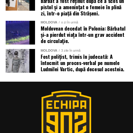
bărbat a fost reținut după ce a scos un
pistol și a amenințat o femeie în plină
zi, într-o piață din Strășeni.
MOLDOVA
o zi în urmă
Moldovean decedat în Polonia: Bărbatul
și-a pierdut viața într-un grav accident
de circulație.
MOLDOVA
3 zile în urmă
Fost polițist, trimis în judecată: A
întocmit un proces-verbal pe numele
Ludmilei Vartic, după decesul acesteia.