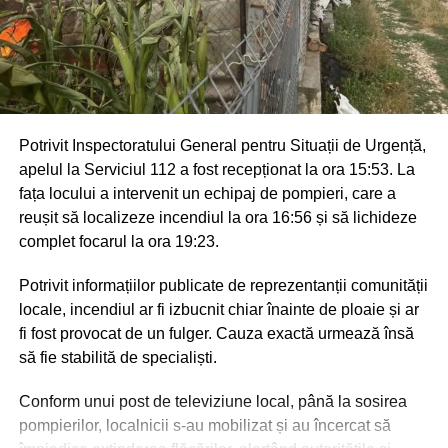
Potrivit Inspectoratului General pentru Situații de Urgență,
apelul la Serviciul 112 a fost recepționat la ora 15:53. La
fața locului a intervenit un echipaj de pompieri, care a
reușit să localizeze incendiul la ora 16:56 și să lichideze
complet focarul la ora 19:23.
Potrivit informațiilor publicate de reprezentanții comunității
locale, incendiul ar fi izbucnit chiar înainte de ploaie și ar
fi fost provocat de un fulger. Cauza exactă urmează însă
să fie stabilită de specialiști.
Conform unui post de televiziune local, până la sosirea
pompierilor, localnicii s-au mobilizat și au încercat să