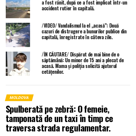
a fost rănit, după ce a fost implicat într-un
accident rutier în capitală.
/VIDEO/ Vandalismul la el „acasă”: Două
cazuri de distrugere a bunurilor publice din
capitală, înregistrate în câteva zile.
/ÎN CĂUTARE/ Dispărut de mai bine de o
săptămână: Un minor de 15 ani a plecat de
acasă. Mama și poliția solicită ajutorul
cetățenilor.
MOLDOVA
Spulberată pe zebră: O femeie,
tamponată de un taxi în timp ce
traversa strada regulamentar.