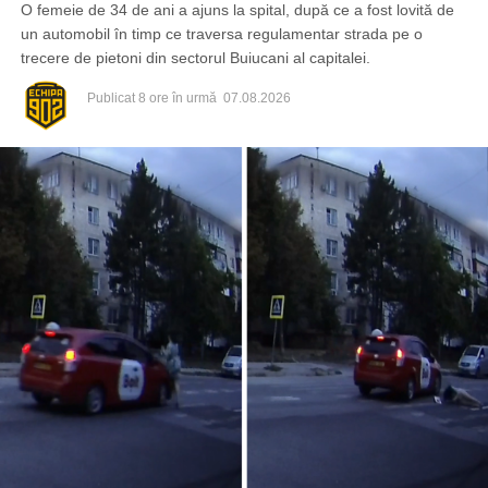
O femeie de 34 de ani a ajuns la spital, după ce a fost lovită de
un automobil în timp ce traversa regulamentar strada pe o
trecere de pietoni din sectorul Buiucani al capitalei.
Publicat
8 ore în urmă
07.08.2026