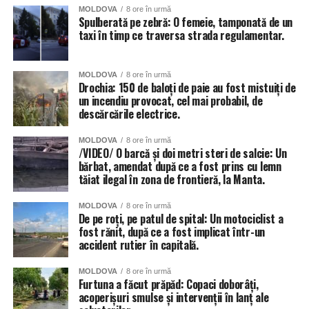
MOLDOVA
8 ore în urmă
Spulberată pe zebră: O femeie, tamponată de un
taxi în timp ce traversa strada regulamentar.
MOLDOVA
8 ore în urmă
Drochia: 150 de baloți de paie au fost mistuiți de
un incendiu provocat, cel mai probabil, de
descărcările electrice.
MOLDOVA
8 ore în urmă
/VIDEO/ O barcă și doi metri steri de salcie: Un
bărbat, amendat după ce a fost prins cu lemn
tăiat ilegal în zona de frontieră, la Manta.
MOLDOVA
8 ore în urmă
De pe roți, pe patul de spital: Un motociclist a
fost rănit, după ce a fost implicat într-un
accident rutier în capitală.
MOLDOVA
8 ore în urmă
Furtuna a făcut prăpăd: Copaci doborâți,
acoperișuri smulse și intervenții în lanț ale